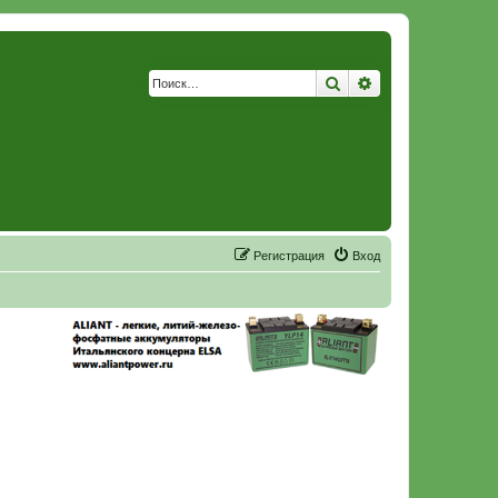
Поиск
Расширенный по
Р
е
г
и
с
т
р
а
ц
и
я
Вход