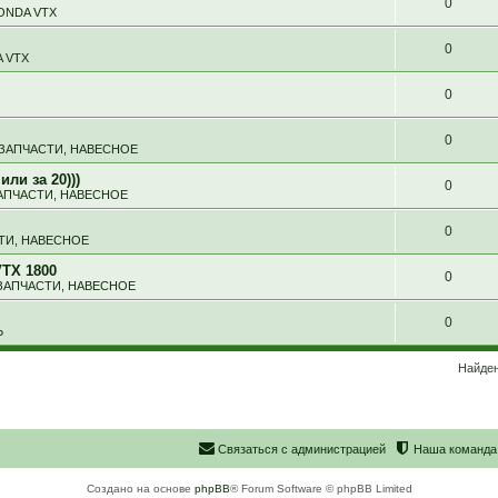
0
ONDA VTX
0
 VTX
0
0
 ЗАПЧАСТИ, НАВЕСНОЕ
ли за 20)))
0
АПЧАСТИ, НАВЕСНОЕ
0
ТИ, НАВЕСНОЕ
TX 1800
0
ЗАПЧАСТИ, НАВЕСНОЕ
0
Ь
Найден
С
в
я
з
а
т
ь
с
я
с
а
д
м
и
н
и
с
т
р
а
ц
и
е
й
Наша команда
Создано на основе
phpBB
® Forum Software © phpBB Limited