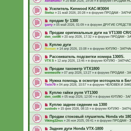
Abrama407
»
25 май 2026, 19:08
» в форуме
ПРОДАМ HO
с
и
в
щ
о
е
о
е
Н
Усилитель Kenwood KAC-M3004
о
е
н
о
б
Stelsz
»
21 май 2026, 20:28
» в форуме
ПРОДАМ - ЗАПЧ
с
и
в
щ
о
е
о
е
Н
продам fjr 1300
о
е
н
о
б
garry
»
05 май 2026, 01:09
» в форуме
ДРУГИЕ СРЕДСТ
с
и
в
щ
о
е
о
е
Н
Продам оригинальные дуги на VT1300 CR/
о
е
н
о
б
den_cot86
»
20 апр 2026, 17:32
» в форуме
ПРОДАМ - З
с
и
в
щ
о
е
о
е
Н
Куплю дуги
о
е
н
о
б
Roman
»
14 апр 2026, 15:08
» в форуме
КУПЛЮ - ЗАПЧ
с
и
в
щ
о
е
о
е
Н
Рассеиватель подсветки номера 1300S.
о
е
н
о
б
VTX S
»
12 апр 2026, 13:46
» в форуме
КУПЛЮ - ЗАПЧА
с
и
в
щ
о
е
о
е
Н
Продам тахометр VTX1800
о
е
н
о
б
werewolfe
»
07 апр 2026, 13:27
» в форуме
ПРОДАМ - З
с
и
в
щ
о
е
о
е
Н
Нужна помощь в осмотре мотоцикла в Бел
о
е
н
о
б
Twin79
»
04 апр 2026, 10:57
» в форуме
ЧЕЛОВЕК И ЗАК
с
и
в
щ
о
е
о
е
Н
Куплю гайки руля VT1300
о
е
н
о
б
den_cot86
»
05 мар 2026, 12:00
» в форуме
КУПЛЮ - ЗА
с
и
в
щ
о
е
о
е
Н
Куплю заднее сидение на 1300
о
е
н
о
б
suslodv
»
15 фев 2026, 08:15
» в форуме
КУПЛЮ - ЗАП
с
и
в
щ
о
е
о
е
Н
Продам стоковый глушитель Honda vtx 18
о
е
н
о
б
Viking22rus
»
26 ноя 2025, 09:41
» в форуме
ПРОДАМ - 
с
и
в
щ
о
е
о
е
Н
Задние дуги Honda VTX-1800
о
е
н