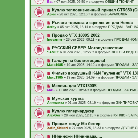
о
б
Bat
»
07 ноя 2025, 09:50
» в форуме
ОБЩИЙ ТЮНИНГ
с
и
в
щ
о
е
о
е
Н
Куплю тепловизионный прицел GTR650 (Gui
о
е
н
о
б
Арчи
»
28 окт 2025, 12:16
» в форуме
БАРАХОЛКА
с
и
в
щ
о
е
о
е
Н
Рычаги тормоза и сцепления для Honda
о
е
н
о
б
derby
»
05 окт 2025, 16:14
» в форуме
ПРОДАМ - ЗАПЧА
с
и
в
щ
о
е
о
е
Н
Продаю VTX 1800S 2002
о
е
н
о
б
Ingvarrrrr
»
28 сен 2025, 09:11
» в форуме
ПРОДАМ HON
с
и
в
щ
о
е
о
е
Н
РУССКИЙ СЕВЕР. Мотопутешествие.
о
е
н
о
б
SAMEC
»
01 сен 2025, 12:27
» в форуме
ФОТО И ВИДЕО
с
и
в
щ
о
е
о
е
Н
Галстук на бак мотоцикла!
о
е
н
о
б
Макс1985
»
19 авг 2025, 14:12
» в форуме
ПРОДАМ - ЗА
с
и
в
щ
о
е
о
е
Н
Фильтр воздушный K&N "нулевик" VTX 13
о
е
н
о
б
Макс1985
»
19 авг 2025, 14:09
» в форуме
ПРОДАМ - ЗА
с
и
в
щ
о
е
о
е
Н
Мелочь для VTX1300S
о
е
н
о
б
МАС
»
12 авг 2025, 18:54
» в форуме
ПРОДАМ - ЗАПЧАС
с
и
в
щ
о
е
о
е
Н
Мужская куртка
о
е
н
о
б
Анжелика
»
01 авг 2025, 08:19
» в форуме
ЭКИПИРОВКА
с
и
в
щ
о
е
о
е
Н
Куплю гиперчарджер
о
е
н
о
б
AlexGor
»
28 июл 2025, 12:13
» в форуме
КУПЛЮ - ЗАП
с
и
в
щ
о
е
о
е
Н
Продам голду f6b беггер
о
е
н
о
б
Xafiz_Shirazi
»
27 июл 2025, 18:33
» в форуме
ДРУГИЕ 
с
и
в
щ
о
е
о
е
Н
ННннножи ННннннада.....
о
е