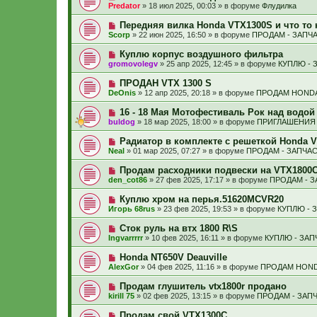
н
о
б
Predator
»
18 июл 2025, 00:03
» в форуме
Флудилка
с
и
в
щ
о
е
о
е
Н
Передняя вилка Honda VTX1300S и что то 
о
е
н
о
б
Scorp
»
22 июн 2025, 16:50
» в форуме
ПРОДАМ - ЗАПЧ
с
и
в
щ
о
е
о
е
Н
Куплю корпус воздушного фильтра
о
е
н
о
б
gromovolegv
»
25 апр 2025, 12:45
» в форуме
КУПЛЮ - 
с
и
в
щ
о
е
о
е
Н
ПРОДАН VTX 1300 S
о
е
н
о
б
DeOnis
»
12 апр 2025, 20:18
» в форуме
ПРОДАМ HONDA
с
и
в
щ
о
е
о
е
Н
16 - 18 Мая Мотофестиваль Рок над водой
о
е
н
о
б
buldog
»
18 мар 2025, 18:00
» в форуме
ПРИГЛАШЕНИЯ 
с
и
в
щ
о
е
о
е
Н
Радиатор в комплекте с решеткой Honda 
о
е
н
о
б
Neal
»
01 мар 2025, 07:27
» в форуме
ПРОДАМ - ЗАПЧА
с
и
в
щ
о
е
о
е
Н
Продам расходники подвески на VTX1800C/
о
е
н
о
б
den_cot86
»
27 фев 2025, 17:17
» в форуме
ПРОДАМ - 
с
и
в
щ
о
е
о
е
Н
Куплю хром на перья.51620MCVR20
о
е
н
о
б
Игорь 68rus
»
23 фев 2025, 19:53
» в форуме
КУПЛЮ - 
с
и
в
щ
о
е
о
е
Н
Сток руль на втх 1800 R\S
о
е
н
о
б
Ingvarrrrr
»
10 фев 2025, 16:11
» в форуме
КУПЛЮ - ЗА
с
и
в
щ
о
е
о
е
Н
Honda NT650V Deauville
о
е
н
о
б
AlexGor
»
04 фев 2025, 11:16
» в форуме
ПРОДАМ HOND
с
и
в
щ
о
е
о
е
Н
Продам глушитель vtx1800r продано
о
е
н
о
б
kirill 75
»
02 фев 2025, 13:15
» в форуме
ПРОДАМ - ЗАП
с
и
в
щ
о
е
о
е
Н
Продам свой VTX1300C
о