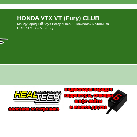
HONDA VTX VT (Fury) CLUB
Международный Клуб Владельцев и Любителей мотоцикла
HONDA VTX и VT (Fury)