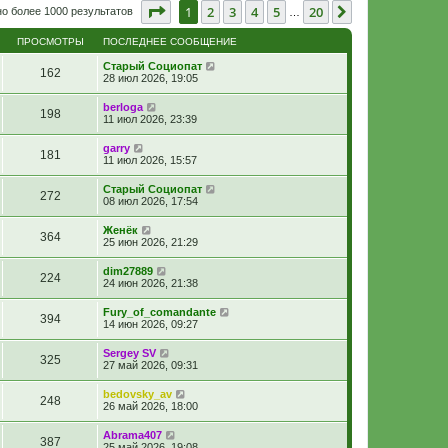
Страница
1
из
20
1
2
3
4
5
20
След.
о более 1000 результатов
…
ПРОСМОТРЫ
ПОСЛЕДНЕЕ СООБЩЕНИЕ
Старый Социопат
162
28 июл 2026, 19:05
berloga
198
11 июл 2026, 23:39
garry
181
11 июл 2026, 15:57
Старый Социопат
272
08 июл 2026, 17:54
Женёк
364
25 июн 2026, 21:29
dim27889
224
24 июн 2026, 21:38
Fury_of_comandante
394
14 июн 2026, 09:27
Sergey SV
325
27 май 2026, 09:31
bedovsky_av
248
26 май 2026, 18:00
Abrama407
387
25 май 2026, 19:08