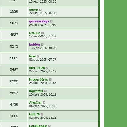
18 июл 2025, 00:03
Scorp
1529
22 июн 2025, 16:50
gromovolegv
5873
25 апр 2025, 12:45
DeOnis
4837
12 апр 2025, 20:18
buldog
9273
18 мар 2025, 18:00
Neal
5669
01 мар 2025, 07:27
den_cot86
5487
27 фев 2025, 17:17
Игорь 68rus
6290
23 фев 2025, 19:53
Ingvarrrrr
5693
10 фев 2025, 16:11
AlexGor
4739
04 фев 2025, 11:16
kirill 75
3669
02 фев 2025, 13:15
LordBander