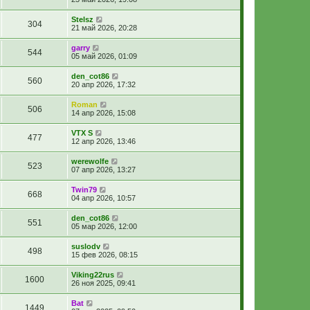
Stelsz
304
21 май 2026, 20:28
garry
544
05 май 2026, 01:09
den_cot86
560
20 апр 2026, 17:32
Roman
506
14 апр 2026, 15:08
VTX S
477
12 апр 2026, 13:46
werewolfe
523
07 апр 2026, 13:27
Twin79
668
04 апр 2026, 10:57
den_cot86
551
05 мар 2026, 12:00
suslodv
498
15 фев 2026, 08:15
Viking22rus
1600
26 ноя 2025, 09:41
Bat
1449