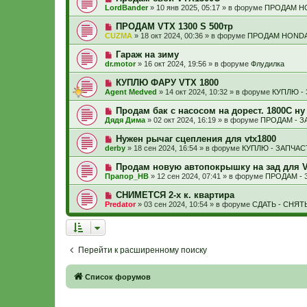
е
н
о
б
LordBander
»
10 янв 2025, 05:17
» в форуме
ПРОДАМ H
с
и
в
щ
о
е
о
е
Н
ПРОДАМ VTX 1300 S 500тр
о
е
н
о
б
CUZMA
»
18 окт 2024, 00:36
» в форуме
ПРОДАМ HONDA
с
и
в
щ
о
е
о
е
Н
Гараж на зиму
о
е
н
о
б
dr.motor
»
16 окт 2024, 19:56
» в форуме
Флудилка
с
и
в
щ
о
е
о
е
Н
КУПЛЮ ФАРУ VTX 1800
о
е
н
о
б
Agent Medved
»
14 окт 2024, 10:32
» в форуме
КУПЛЮ -
с
и
в
щ
о
е
о
е
Н
Продам бак с насосом на дорест. 1800С ну и
о
е
н
о
б
Дядя Дима
»
02 окт 2024, 16:19
» в форуме
ПРОДАМ - З
с
и
в
щ
о
е
о
е
Н
Нужен рычаг сцепления для vtx1800
о
е
н
о
б
derby
»
18 сен 2024, 16:54
» в форуме
КУПЛЮ - ЗАПЧАС
с
и
в
щ
о
е
о
е
Н
Продам новую автопокрышку на зад для V
о
е
н
о
б
Прапор_НВ
»
12 сен 2024, 07:41
» в форуме
ПРОДАМ - 
с
и
в
щ
о
е
о
е
Н
СНИМЕТСЯ 2-х к. квартира
о
е
н
о
б
Predator
»
03 сен 2024, 10:54
» в форуме
СДАТЬ - СНЯТ
с
и
в
щ
о
е
о
е
о
е
н
б
с
и
щ
о
е
е
Перейти к расширенному поиску
о
н
б
и
щ
е
е
Связаться с
Список форумов
н
и
администрацией
е