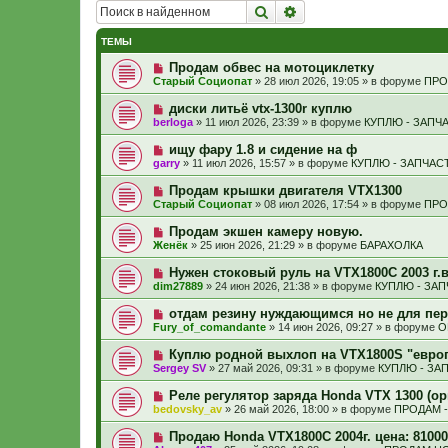
Поиск
Расширенный поиск
ТЕМЫ
Н
Продам обвес на мотоциклетку
о
Старый Социопат
»
28 июл 2026, 19:05
» в форуме
ПРО
в
о
Н
диски литьё vtx-1300r куплю
е
о
berloga
»
11 июл 2026, 23:39
» в форуме
КУПЛЮ - ЗАПЧ
с
в
о
о
Н
ищу фару 1.8 и сидение на ф
о
е
о
б
garry
»
11 июл 2026, 15:57
» в форуме
КУПЛЮ - ЗАПЧАС
с
в
щ
о
о
е
Н
Продам крышки двигателя VTX1300
о
е
н
о
б
Старый Социопат
»
08 июл 2026, 17:54
» в форуме
ПРО
с
и
в
щ
о
е
о
е
Н
Продам экшен камеру новую.
о
е
н
о
б
Женёк
»
25 июн 2026, 21:29
» в форуме
БАРАХОЛКА
с
и
в
щ
о
е
о
е
Н
Нужен стоковый руль на VTX1800C 2003 г.в
о
е
н
о
б
dim27889
»
24 июн 2026, 21:38
» в форуме
КУПЛЮ - ЗА
с
и
в
щ
о
е
о
е
Н
отдам резину нуждающимся но не для пер
о
е
н
о
б
Fury_of_comandante
»
14 июн 2026, 09:27
» в форуме
О
с
и
в
щ
о
е
о
е
Н
Куплю родной выхлоп на VTX1800S "евро
о
е
н
о
б
Sergey SV
»
27 май 2026, 09:31
» в форуме
КУПЛЮ - ЗА
с
и
в
щ
о
е
о
е
Н
Реле регулятор заряда Honda VTX 1300 (ор
о
е
н
о
б
bedovsky_av
»
26 май 2026, 18:00
» в форуме
ПРОДАМ 
с
и
в
щ
о
е
о
е
Н
Продаю Honda VTX1800С 2004г. цена: 81000
о
е
н
о
б