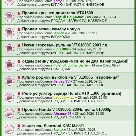
е
Последнее сообщение
garry
«
11 июл 2026, 15:57
о
в
н
Добавлено в форуме
КУПЛЮ - ЗАПЧАСТИ, НАВЕСНОЕ
о
о
и
б
е
е
Н
Продам крышки двигателя VTX1300
щ
с
о
е
Последнее сообщение
Старый Социопат
«
08 июл 2026, 17:54
о
в
н
Добавлено в форуме
ПРОДАМ - ЗАПЧАСТИ, НАВЕСНОЕ
о
о
и
б
е
е
Н
Продам экшен камеру новую.
щ
с
о
е
Последнее сообщение
Женёк
«
25 июн 2026, 21:29
о
в
н
Добавлено в форуме
БАРАХОЛКА
о
о
и
б
е
е
Н
Нужен стоковый руль на VTX1800C 2003 г.в.
щ
с
о
е
Последнее сообщение
dim27889
«
24 июн 2026, 21:38
о
в
н
Добавлено в форуме
КУПЛЮ - ЗАПЧАСТИ, НАВЕСНОЕ
о
о
и
б
е
е
Н
отдам резину нуждающимся но не для перепродажи!!!
щ
с
о
е
Последнее сообщение
Fury_of_comandante
«
14 июн 2026, 09:27
о
в
н
Добавлено в форуме
ОБМЕН, ДАР
о
о
и
б
е
е
Н
Куплю родной выхлоп на VTX1800S "европейца"
щ
с
о
е
Последнее сообщение
Sergey SV
«
27 май 2026, 09:31
о
в
н
Добавлено в форуме
КУПЛЮ - ЗАПЧАСТИ, НАВЕСНОЕ
о
о
и
б
е
е
Н
Реле регулятор заряда Honda VTX 1300 (оригинал)
щ
с
о
е
Последнее сообщение
bedovsky_av
«
26 май 2026, 18:00
о
в
н
Добавлено в форуме
ПРОДАМ - ЗАПЧАСТИ, НАВЕСНОЕ
о
о
и
б
е
е
Н
Продаю Honda VTX1800С 2004г. цена: 810000р.
щ
с
о
е
Последнее сообщение
Abrama407
«
25 май 2026, 19:08
о
в
н
Добавлено в форуме
ПРОДАМ HONDA VTX
о
о
и
б
е
е
Н
Усилитель Kenwood KAC-M3004
щ
с
о
е
Последнее сообщение
Stelsz
«
21 май 2026, 20:28
о
в
н
Добавлено в форуме
ПРОДАМ - ЗАПЧАСТИ, НАВЕСНОЕ
о
о