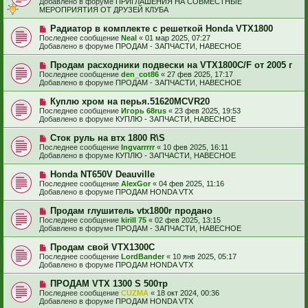
н
Добавлено в форуме
ПРИГЛАШЕНИЯ НА СОВМЕСТНЫЕ
о
о
и
МЕРОПРИЯТИЯ ОТ ДРУЗЕЙ КЛУБА
б
е
е
щ
с
Н
Радиатор в комплекте с решеткой Honda VTX1800
е
о
о
н
Последнее сообщение
Neal
«
01 мар 2025, 07:27
о
в
и
Добавлено в форуме
ПРОДАМ - ЗАПЧАСТИ, НАВЕСНОЕ
б
о
е
щ
е
Н
Продам расходники подвески на VTX1800C/F от 2005 г
е
с
о
н
Последнее сообщение
den_cot86
«
27 фев 2025, 17:17
о
в
и
Добавлено в форуме
ПРОДАМ - ЗАПЧАСТИ, НАВЕСНОЕ
о
о
е
б
е
Н
Куплю хром на перья.51620MCVR20
щ
с
о
е
Последнее сообщение
Игорь 68rus
«
23 фев 2025, 19:53
о
в
н
Добавлено в форуме
КУПЛЮ - ЗАПЧАСТИ, НАВЕСНОЕ
о
о
и
б
е
е
Н
Сток руль на втх 1800 R\S
щ
с
о
е
Последнее сообщение
Ingvarrrrr
«
10 фев 2025, 16:11
о
в
н
Добавлено в форуме
КУПЛЮ - ЗАПЧАСТИ, НАВЕСНОЕ
о
о
и
б
е
е
Н
Honda NT650V Deauville
щ
с
о
е
Последнее сообщение
AlexGor
«
04 фев 2025, 11:16
о
в
н
Добавлено в форуме
ПРОДАМ HONDA VTX
о
о
и
б
е
е
Н
Продам глушитель vtx1800r продано
щ
с
о
е
Последнее сообщение
kirill 75
«
02 фев 2025, 13:15
о
в
н
Добавлено в форуме
ПРОДАМ - ЗАПЧАСТИ, НАВЕСНОЕ
о
о
и
б
е
е
Н
Продам свой VTX1300C
щ
с
о
е
Последнее сообщение
LordBander
«
10 янв 2025, 05:17
о
в
н
Добавлено в форуме
ПРОДАМ HONDA VTX
о
о
и
б
е
е
Н
ПРОДАМ VTX 1300 S 500тр
щ
с
о
е
Последнее сообщение
CUZMA
«
18 окт 2024, 00:36
о
в
н
Добавлено в форуме
ПРОДАМ HONDA VTX
о
о