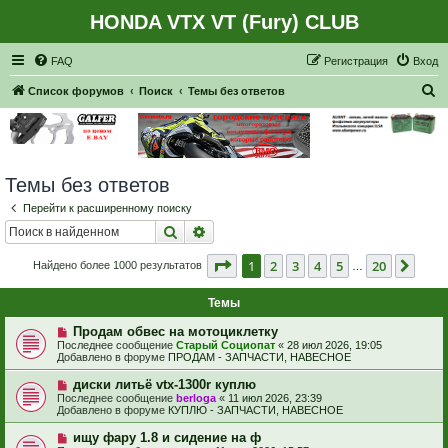
HONDA VTX VT (Fury) CLUB
Регистрация
FAQ
Р
е
г
и
с
т
р
а
ц
и
я
Вход
П
Список форумов
Поиск
Темы без ответов
о
и
с
Темы без ответов
к
Перейти к расширенному поиску
Поиск
Расширенный поиск
Страница
1
из
20
1
2
3
4
5
20
След
Найдено более 1000 результатов
…
Темы
Н
Продам обвес на мотоциклетку
о
Последнее сообщение
Старый Социопат
«
28 июл 2026, 19:05
в
Добавлено в форуме
ПРОДАМ - ЗАПЧАСТИ, НАВЕСНОЕ
о
е
Н
диски литьё vtx-1300r куплю
с
о
Последнее сообщение
berloga
«
11 июл 2026, 23:39
о
в
Добавлено в форуме
КУПЛЮ - ЗАПЧАСТИ, НАВЕСНОЕ
о
о
б
е
Н
ищу фару 1.8 и сидение на ф
щ
с
о