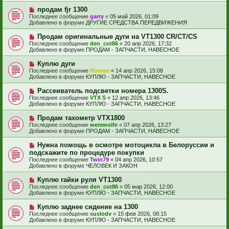
и
б
е
е
Н
продам fjr 1300
щ
с
о
е
Последнее сообщение
garry
«
05 май 2026, 01:09
о
в
н
Добавлено в форуме
ДРУГИЕ СРЕДСТВА ПЕРЕДВИЖЕНИЯ
о
о
и
б
е
е
Н
Продам оригинальные дуги на VT1300 CR/CT/CS
щ
с
о
е
Последнее сообщение
den_cot86
«
20 апр 2026, 17:32
о
в
н
Добавлено в форуме
ПРОДАМ - ЗАПЧАСТИ, НАВЕСНОЕ
о
о
и
б
е
е
Н
Куплю дуги
щ
с
о
е
Последнее сообщение
Roman
«
14 апр 2026, 15:08
о
в
н
Добавлено в форуме
КУПЛЮ - ЗАПЧАСТИ, НАВЕСНОЕ
о
о
и
б
е
е
Н
Рассеиватель подсветки номера 1300S.
щ
с
о
е
Последнее сообщение
VTX S
«
12 апр 2026, 13:46
о
в
н
Добавлено в форуме
КУПЛЮ - ЗАПЧАСТИ, НАВЕСНОЕ
о
о
и
б
е
е
Н
Продам тахометр VTX1800
щ
с
о
е
Последнее сообщение
werewolfe
«
07 апр 2026, 13:27
о
в
н
Добавлено в форуме
ПРОДАМ - ЗАПЧАСТИ, НАВЕСНОЕ
о
о
и
б
е
е
Н
Нужна помощь в осмотре мотоцикла в Белоруссии и
щ
с
о
е
подскажите по процедуре покупки
о
в
н
Последнее сообщение
о
Twin79
«
04 апр 2026, 10:57
о
и
Добавлено в форуме
б
ЧЕЛОВЕК И ЗАКОН
е
е
щ
с
е
Н
Куплю гайки руля VT1300
о
н
о
Последнее сообщение
о
den_cot86
«
05 мар 2026, 12:00
и
в
Добавлено в форуме
б
КУПЛЮ - ЗАПЧАСТИ, НАВЕСНОЕ
е
о
щ
е
е
Н
Куплю заднее сидение на 1300
с
н
о
Последнее сообщение
suslodv
«
15 фев 2026, 08:15
о
и
в
Добавлено в форуме
КУПЛЮ - ЗАПЧАСТИ, НАВЕСНОЕ
о
е
о
б