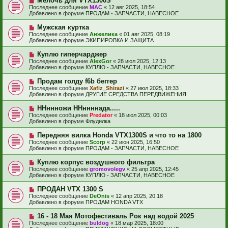
Мелочь для VTX1300S
щ
с
о
е
Последнее сообщение
МАС
«
12 авг 2025, 18:54
о
в
н
Добавлено в форуме
ПРОДАМ - ЗАПЧАСТИ, НАВЕСНОЕ
о
о
и
б
е
е
Н
Мужская куртка
щ
с
о
е
Последнее сообщение
Анжелика
«
01 авг 2025, 08:19
о
в
н
Добавлено в форуме
ЭКИПИРОВКА И ЗАЩИТА
о
о
и
б
е
е
Н
Куплю гиперчарджер
щ
с
о
е
Последнее сообщение
AlexGor
«
28 июл 2025, 12:13
о
в
н
Добавлено в форуме
КУПЛЮ - ЗАПЧАСТИ, НАВЕСНОЕ
о
о
и
б
е
е
Н
Продам голду f6b беггер
щ
с
о
е
Последнее сообщение
Xafiz_Shirazi
«
27 июл 2025, 18:33
о
в
н
Добавлено в форуме
ДРУГИЕ СРЕДСТВА ПЕРЕДВИЖЕНИЯ
о
о
и
б
е
е
Н
ННннножи ННннннада.....
щ
с
о
е
Последнее сообщение
Predator
«
18 июл 2025, 00:03
о
в
н
Добавлено в форуме
Флудилка
о
о
и
б
е
е
Н
Передняя вилка Honda VTX1300S и что то на 1800
щ
с
о
е
Последнее сообщение
Scorp
«
22 июн 2025, 16:50
о
в
н
Добавлено в форуме
ПРОДАМ - ЗАПЧАСТИ, НАВЕСНОЕ
о
о
и
б
е
е
Н
Куплю корпус воздушного фильтра
щ
с
о
е
Последнее сообщение
gromovolegv
«
25 апр 2025, 12:45
о
в
н
Добавлено в форуме
КУПЛЮ - ЗАПЧАСТИ, НАВЕСНОЕ
о
о
и
б
е
е
Н
ПРОДАН VTX 1300 S
щ
с
о
е
Последнее сообщение
DeOnis
«
12 апр 2025, 20:18
о
в
н
Добавлено в форуме
ПРОДАМ HONDA VTX
о
о
и
б
е
е
Н
16 - 18 Мая Мотофестиваль Рок над водой 2025
щ
с
о
е
Последнее сообщение
buldog
«
18 мар 2025, 18:00
о
в