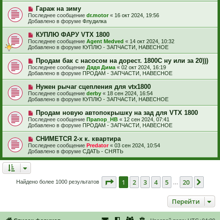
и
б
е
е
Н
Гараж на зиму
щ
с
о
е
Последнее сообщение
dr.motor
«
16 окт 2024, 19:56
о
в
н
Добавлено в форуме
Флудилка
о
о
и
б
е
е
Н
КУПЛЮ ФАРУ VTX 1800
щ
с
о
е
Последнее сообщение
Agent Medved
«
14 окт 2024, 10:32
о
в
н
Добавлено в форуме
КУПЛЮ - ЗАПЧАСТИ, НАВЕСНОЕ
о
о
и
б
е
е
Н
Продам бак с насосом на дорест. 1800С ну или за 20)))
щ
с
о
е
Последнее сообщение
Дядя Дима
«
02 окт 2024, 16:19
о
в
н
Добавлено в форуме
ПРОДАМ - ЗАПЧАСТИ, НАВЕСНОЕ
о
о
и
б
е
е
Н
Нужен рычаг сцепления для vtx1800
щ
с
о
е
Последнее сообщение
derby
«
18 сен 2024, 16:54
о
в
н
Добавлено в форуме
КУПЛЮ - ЗАПЧАСТИ, НАВЕСНОЕ
о
о
и
б
е
е
Н
Продам новую автопокрышку на зад для VTX 1800
щ
с
о
е
Последнее сообщение
Прапор_НВ
«
12 сен 2024, 07:41
о
в
н
Добавлено в форуме
ПРОДАМ - ЗАПЧАСТИ, НАВЕСНОЕ
о
о
и
б
е
е
Н
СНИМЕТСЯ 2-х к. квартира
щ
с
о
е
Последнее сообщение
Predator
«
03 сен 2024, 10:54
о
в
н
Добавлено в форуме
СДАТЬ - СНЯТЬ
о
о
и
б
е
е
щ
с
е
о
н
о
Страница
1
из
20
1
2
3
4
5
20
След
Найдено более 1000 результатов
и
…
б
е
щ
е
Перейти
н
и
е