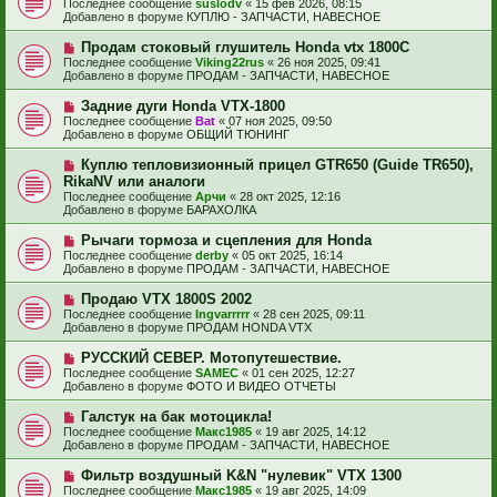
Последнее сообщение
suslodv
«
15 фев 2026, 08:15
о
и
в
Добавлено в форуме
КУПЛЮ - ЗАПЧАСТИ, НАВЕСНОЕ
о
е
о
б
е
Н
Продам стоковый глушитель Honda vtx 1800C
щ
с
о
е
Последнее сообщение
Viking22rus
«
26 ноя 2025, 09:41
о
в
н
Добавлено в форуме
ПРОДАМ - ЗАПЧАСТИ, НАВЕСНОЕ
о
о
и
б
е
е
Н
Задние дуги Honda VTX-1800
щ
с
о
е
Последнее сообщение
Bat
«
07 ноя 2025, 09:50
о
в
н
Добавлено в форуме
ОБЩИЙ ТЮНИНГ
о
о
и
б
е
е
Н
Куплю тепловизионный прицел GTR650 (Guide TR650),
щ
с
о
е
RikaNV или аналоги
о
в
н
Последнее сообщение
о
Арчи
«
28 окт 2025, 12:16
о
и
Добавлено в форуме
б
БАРАХОЛКА
е
е
щ
с
е
Н
Рычаги тормоза и сцепления для Honda
о
н
о
Последнее сообщение
о
derby
«
05 окт 2025, 16:14
и
в
Добавлено в форуме
б
ПРОДАМ - ЗАПЧАСТИ, НАВЕСНОЕ
е
о
щ
е
е
Н
Продаю VTX 1800S 2002
с
н
о
Последнее сообщение
Ingvarrrrr
«
28 сен 2025, 09:11
о
и
в
Добавлено в форуме
ПРОДАМ HONDA VTX
о
е
о
б
е
Н
РУССКИЙ СЕВЕР. Мотопутешествие.
щ
с
о
е
Последнее сообщение
SAMEC
«
01 сен 2025, 12:27
о
в
н
Добавлено в форуме
ФОТО И ВИДЕО ОТЧЕТЫ
о
о
и
б
е
е
Н
Галстук на бак мотоцикла!
щ
с
о
е
Последнее сообщение
Макс1985
«
19 авг 2025, 14:12
о
в
н
Добавлено в форуме
ПРОДАМ - ЗАПЧАСТИ, НАВЕСНОЕ
о
о
и
б
е
е
Н
Фильтр воздушный K&N "нулевик" VTX 1300
щ
с
о
е
Последнее сообщение
Макс1985
«
19 авг 2025, 14:09
о