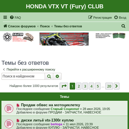
HONDA VTX VT (Fury) CLUB
Регистрация
FAQ
Р
е
г
и
с
т
р
а
ц
и
я
Вход
П
Список форумов
Поиск
Темы без ответов
о
и
с
к
Темы без ответов
Перейти к расширенному поиску
Поиск
Расширенный поиск
Страница
1
из
20
1
2
3
4
5
20
След
Найдено более 1000 результатов
…
Темы
Н
Продам обвес на мотоциклетку
о
Последнее сообщение
Старый Социопат
«
28 июл 2026, 19:05
в
Добавлено в форуме
ПРОДАМ - ЗАПЧАСТИ, НАВЕСНОЕ
о
е
Н
диски литьё vtx-1300r куплю
с
о
Последнее сообщение
berloga
«
11 июл 2026, 23:39
о
в
Добавлено в форуме
КУПЛЮ - ЗАПЧАСТИ, НАВЕСНОЕ
о