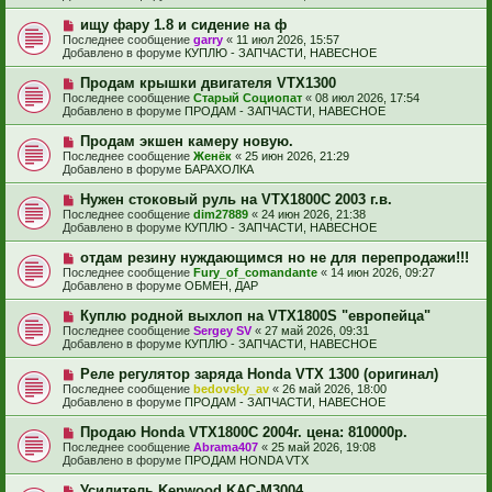
о
б
е
Н
ищу фару 1.8 и сидение на ф
щ
с
о
е
Последнее сообщение
garry
«
11 июл 2026, 15:57
о
в
н
Добавлено в форуме
КУПЛЮ - ЗАПЧАСТИ, НАВЕСНОЕ
о
о
и
б
е
е
Н
Продам крышки двигателя VTX1300
щ
с
о
е
Последнее сообщение
Старый Социопат
«
08 июл 2026, 17:54
о
в
н
Добавлено в форуме
ПРОДАМ - ЗАПЧАСТИ, НАВЕСНОЕ
о
о
и
б
е
е
Н
Продам экшен камеру новую.
щ
с
о
е
Последнее сообщение
Женёк
«
25 июн 2026, 21:29
о
в
н
Добавлено в форуме
БАРАХОЛКА
о
о
и
б
е
е
Н
Нужен стоковый руль на VTX1800C 2003 г.в.
щ
с
о
е
Последнее сообщение
dim27889
«
24 июн 2026, 21:38
о
в
н
Добавлено в форуме
КУПЛЮ - ЗАПЧАСТИ, НАВЕСНОЕ
о
о
и
б
е
е
Н
отдам резину нуждающимся но не для перепродажи!!!
щ
с
о
е
Последнее сообщение
Fury_of_comandante
«
14 июн 2026, 09:27
о
в
н
Добавлено в форуме
ОБМЕН, ДАР
о
о
и
б
е
е
Н
Куплю родной выхлоп на VTX1800S "европейца"
щ
с
о
е
Последнее сообщение
Sergey SV
«
27 май 2026, 09:31
о
в
н
Добавлено в форуме
КУПЛЮ - ЗАПЧАСТИ, НАВЕСНОЕ
о
о
и
б
е
е
Н
Реле регулятор заряда Honda VTX 1300 (оригинал)
щ
с
о
е
Последнее сообщение
bedovsky_av
«
26 май 2026, 18:00
о
в
н
Добавлено в форуме
ПРОДАМ - ЗАПЧАСТИ, НАВЕСНОЕ
о
о
и
б
е
е
Н
Продаю Honda VTX1800С 2004г. цена: 810000р.
щ
с
о
е
Последнее сообщение
Abrama407
«
25 май 2026, 19:08
о
в
н
Добавлено в форуме
ПРОДАМ HONDA VTX
о
о
и
б
е
е
Н
Усилитель Kenwood KAC-M3004
щ