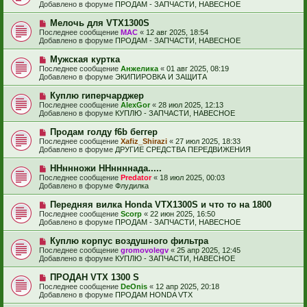
в
н
Добавлено в форуме
ПРОДАМ - ЗАПЧАСТИ, НАВЕСНОЕ
о
о
и
б
е
е
Н
Мелочь для VTX1300S
щ
с
о
е
Последнее сообщение
МАС
«
12 авг 2025, 18:54
о
в
н
Добавлено в форуме
ПРОДАМ - ЗАПЧАСТИ, НАВЕСНОЕ
о
о
и
б
е
е
Н
Мужская куртка
щ
с
о
е
Последнее сообщение
Анжелика
«
01 авг 2025, 08:19
о
в
н
Добавлено в форуме
ЭКИПИРОВКА И ЗАЩИТА
о
о
и
б
е
е
Н
Куплю гиперчарджер
щ
с
о
е
Последнее сообщение
AlexGor
«
28 июл 2025, 12:13
о
в
н
Добавлено в форуме
КУПЛЮ - ЗАПЧАСТИ, НАВЕСНОЕ
о
о
и
б
е
е
Н
Продам голду f6b беггер
щ
с
о
е
Последнее сообщение
Xafiz_Shirazi
«
27 июл 2025, 18:33
о
в
н
Добавлено в форуме
ДРУГИЕ СРЕДСТВА ПЕРЕДВИЖЕНИЯ
о
о
и
б
е
е
Н
ННннножи ННннннада.....
щ
с
о
е
Последнее сообщение
Predator
«
18 июл 2025, 00:03
о
в
н
Добавлено в форуме
Флудилка
о
о
и
б
е
е
Н
Передняя вилка Honda VTX1300S и что то на 1800
щ
с
о
е
Последнее сообщение
Scorp
«
22 июн 2025, 16:50
о
в
н
Добавлено в форуме
ПРОДАМ - ЗАПЧАСТИ, НАВЕСНОЕ
о
о
и
б
е
е
Н
Куплю корпус воздушного фильтра
щ
с
о
е
Последнее сообщение
gromovolegv
«
25 апр 2025, 12:45
о
в
н
Добавлено в форуме
КУПЛЮ - ЗАПЧАСТИ, НАВЕСНОЕ
о
о
и
б
е
е
Н
ПРОДАН VTX 1300 S
щ
с
о
е
Последнее сообщение
DeOnis
«
12 апр 2025, 20:18
о
в
н
Добавлено в форуме
ПРОДАМ HONDA VTX
о
о
и
б