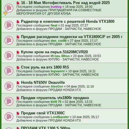
е
е
Н
16 - 18 Мая Мотофестиваль Рок над водой 2025
щ
с
о
е
Последнее сообщение
buldog
«
18 мар 2025, 18:00
о
в
н
Добавлено в форуме
ПРИГЛАШЕНИЯ НА СОВМЕСТНЫЕ
о
о
и
МЕРОПРИЯТИЯ ОТ ДРУЗЕЙ КЛУБА
б
е
е
щ
с
Н
Радиатор в комплекте с решеткой Honda VTX1800
е
о
о
н
Последнее сообщение
Neal
«
01 мар 2025, 07:27
о
в
и
Добавлено в форуме
ПРОДАМ - ЗАПЧАСТИ, НАВЕСНОЕ
б
о
е
щ
е
Н
Продам расходники подвески на VTX1800C/F от 2005 г
е
с
о
н
Последнее сообщение
den_cot86
«
27 фев 2025, 17:17
о
в
и
Добавлено в форуме
ПРОДАМ - ЗАПЧАСТИ, НАВЕСНОЕ
о
о
е
б
е
Н
Куплю хром на перья.51620MCVR20
щ
с
о
е
Последнее сообщение
Игорь 68rus
«
23 фев 2025, 19:53
о
в
н
Добавлено в форуме
КУПЛЮ - ЗАПЧАСТИ, НАВЕСНОЕ
о
о
и
б
е
е
Н
Сток руль на втх 1800 R\S
щ
с
о
е
Последнее сообщение
Ingvarrrrr
«
10 фев 2025, 16:11
о
в
н
Добавлено в форуме
КУПЛЮ - ЗАПЧАСТИ, НАВЕСНОЕ
о
о
и
б
е
е
Н
Honda NT650V Deauville
щ
с
о
е
Последнее сообщение
AlexGor
«
04 фев 2025, 11:16
о
в
н
Добавлено в форуме
ПРОДАМ HONDA VTX
о
о
и
б
е
е
Н
Продам глушитель vtx1800r продано
щ
с
о
е
Последнее сообщение
kirill 75
«
02 фев 2025, 13:15
о
в
н
Добавлено в форуме
ПРОДАМ - ЗАПЧАСТИ, НАВЕСНОЕ
о
о
и
б
е
е
Н
Продам свой VTX1300C
щ
с
о
е
Последнее сообщение
LordBander
«
10 янв 2025, 05:17
о
в
н
Добавлено в форуме
ПРОДАМ HONDA VTX
о
о
и
б
е
е
Н
ПРОДАМ VTX 1300 S 500тр
щ