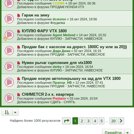
с
о
е
Последнее сообщение
CUZMA
«
18 окт 2024, 00:36
о
в
н
Добавлено в форуме
ПРОДАМ HONDA VTX
о
о
и
б
е
е
Н
Гараж на зиму
щ
с
о
е
Последнее сообщение
dr.motor
«
16 окт 2024, 19:56
о
в
н
Добавлено в форуме
Флудилка
о
о
и
б
е
е
Н
КУПЛЮ ФАРУ VTX 1800
щ
с
о
е
Последнее сообщение
Agent Medved
«
14 окт 2024, 10:32
о
в
н
Добавлено в форуме
КУПЛЮ - ЗАПЧАСТИ, НАВЕСНОЕ
о
о
и
б
е
е
Н
Продам бак с насосом на дорест. 1800С ну или за 20)))
щ
с
о
е
Последнее сообщение
Дядя Дима
«
02 окт 2024, 16:19
о
в
н
Добавлено в форуме
ПРОДАМ - ЗАПЧАСТИ, НАВЕСНОЕ
о
о
и
б
е
е
Н
Нужен рычаг сцепления для vtx1800
щ
с
о
е
Последнее сообщение
derby
«
18 сен 2024, 16:54
о
в
н
Добавлено в форуме
КУПЛЮ - ЗАПЧАСТИ, НАВЕСНОЕ
о
о
и
б
е
е
Н
Продам новую автопокрышку на зад для VTX 1800
щ
с
о
е
Последнее сообщение
Прапор_НВ
«
12 сен 2024, 07:41
о
в
н
Добавлено в форуме
ПРОДАМ - ЗАПЧАСТИ, НАВЕСНОЕ
о
о
и
б
е
е
Н
СНИМЕТСЯ 2-х к. квартира
щ
с
о
е
Последнее сообщение
Predator
«
03 сен 2024, 10:54
о
в
н
Добавлено в форуме
СДАТЬ - СНЯТЬ
о
о
и
б
е
е
щ
с
е
о
н
о
Страница
1
из
20
1
2
3
4
5
20
След
Найдено более 1000 результатов
и
…
б
е
щ
е
Перейти
н