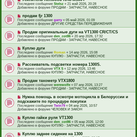
с
о
е
Последнее сообщение
Stelsz
«
21 май 2026, 20:28
о
в
н
Добавлено в форуме
ПРОДАМ - ЗАПЧАСТИ, НАВЕСНОЕ
о
о
и
б
е
е
Н
продам fjr 1300
щ
с
о
е
Последнее сообщение
garry
«
05 май 2026, 01:09
о
в
н
Добавлено в форуме
ДРУГИЕ СРЕДСТВА ПЕРЕДВИЖЕНИЯ
о
о
и
б
е
е
Н
Продам оригинальные дуги на VT1300 CR/CT/CS
щ
с
о
е
Последнее сообщение
den_cot86
«
20 апр 2026, 17:32
о
в
н
Добавлено в форуме
ПРОДАМ - ЗАПЧАСТИ, НАВЕСНОЕ
о
о
и
б
е
е
Н
Куплю дуги
щ
с
о
е
Последнее сообщение
Roman
«
14 апр 2026, 15:08
о
в
н
Добавлено в форуме
КУПЛЮ - ЗАПЧАСТИ, НАВЕСНОЕ
о
о
и
б
е
е
Н
Рассеиватель подсветки номера 1300S.
щ
с
о
е
Последнее сообщение
VTX S
«
12 апр 2026, 13:46
о
в
н
Добавлено в форуме
КУПЛЮ - ЗАПЧАСТИ, НАВЕСНОЕ
о
о
и
б
е
е
Н
Продам тахометр VTX1800
щ
с
о
е
Последнее сообщение
werewolfe
«
07 апр 2026, 13:27
о
в
н
Добавлено в форуме
ПРОДАМ - ЗАПЧАСТИ, НАВЕСНОЕ
о
о
и
б
е
е
Н
Нужна помощь в осмотре мотоцикла в Белоруссии и
щ
с
о
е
подскажите по процедуре покупки
о
в
н
Последнее сообщение
о
Twin79
«
04 апр 2026, 10:57
о
и
Добавлено в форуме
б
ЧЕЛОВЕК И ЗАКОН
е
е
щ
с
е
Н
Куплю гайки руля VT1300
о
н
о
Последнее сообщение
о
den_cot86
«
05 мар 2026, 12:00
и
в
Добавлено в форуме
б
КУПЛЮ - ЗАПЧАСТИ, НАВЕСНОЕ
е
о
щ
е
е
Н
Куплю заднее сидение на 1300
с
н
о