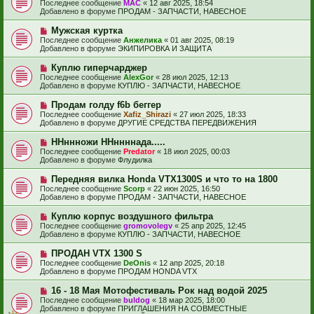
о
е
Последнее сообщение
МАС
«
12 авг 2025, 18:54
о
в
н
Добавлено в форуме
ПРОДАМ - ЗАПЧАСТИ, НАВЕСНОЕ
о
о
и
б
е
е
Н
Мужская куртка
щ
с
о
е
Последнее сообщение
Анжелика
«
01 авг 2025, 08:19
о
в
н
Добавлено в форуме
ЭКИПИРОВКА И ЗАЩИТА
о
о
и
б
е
е
Н
Куплю гиперчарджер
щ
с
о
е
Последнее сообщение
AlexGor
«
28 июл 2025, 12:13
о
в
н
Добавлено в форуме
КУПЛЮ - ЗАПЧАСТИ, НАВЕСНОЕ
о
о
и
б
е
е
Н
Продам голду f6b беггер
щ
с
о
е
Последнее сообщение
Xafiz_Shirazi
«
27 июл 2025, 18:33
о
в
н
Добавлено в форуме
ДРУГИЕ СРЕДСТВА ПЕРЕДВИЖЕНИЯ
о
о
и
б
е
е
Н
ННннножи ННннннада.....
щ
с
о
е
Последнее сообщение
Predator
«
18 июл 2025, 00:03
о
в
н
Добавлено в форуме
Флудилка
о
о
и
б
е
е
Н
Передняя вилка Honda VTX1300S и что то на 1800
щ
с
о
е
Последнее сообщение
Scorp
«
22 июн 2025, 16:50
о
в
н
Добавлено в форуме
ПРОДАМ - ЗАПЧАСТИ, НАВЕСНОЕ
о
о
и
б
е
е
Н
Куплю корпус воздушного фильтра
щ
с
о
е
Последнее сообщение
gromovolegv
«
25 апр 2025, 12:45
о
в
н
Добавлено в форуме
КУПЛЮ - ЗАПЧАСТИ, НАВЕСНОЕ
о
о
и
б
е
е
Н
ПРОДАН VTX 1300 S
щ
с
о
е
Последнее сообщение
DeOnis
«
12 апр 2025, 20:18
о
в
н
Добавлено в форуме
ПРОДАМ HONDA VTX
о
о
и
б
е
е
Н
16 - 18 Мая Мотофестиваль Рок над водой 2025
щ
с
о
е
Последнее сообщение
buldog
«
18 мар 2025, 18:00
о
в
н
Добавлено в форуме
ПРИГЛАШЕНИЯ НА СОВМЕСТНЫЕ
о