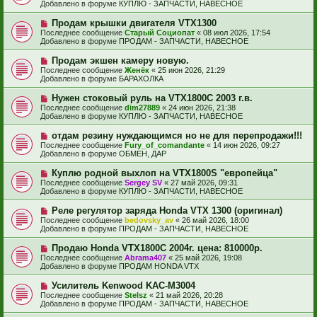
в
н
Добавлено в форуме
КУПЛЮ - ЗАПЧАСТИ, НАВЕСНОЕ
о
о
и
б
е
е
Н
Продам крышки двигателя VTX1300
щ
с
о
е
Последнее сообщение
Старый Социопат
«
08 июл 2026, 17:54
о
в
н
Добавлено в форуме
ПРОДАМ - ЗАПЧАСТИ, НАВЕСНОЕ
о
о
и
б
е
е
Н
Продам экшен камеру новую.
щ
с
о
е
Последнее сообщение
Женёк
«
25 июн 2026, 21:29
о
в
н
Добавлено в форуме
БАРАХОЛКА
о
о
и
б
е
е
Н
Нужен стоковый руль на VTX1800C 2003 г.в.
щ
с
о
е
Последнее сообщение
dim27889
«
24 июн 2026, 21:38
о
в
н
Добавлено в форуме
КУПЛЮ - ЗАПЧАСТИ, НАВЕСНОЕ
о
о
и
б
е
е
Н
отдам резину нуждающимся но не для перепродажи!!!
щ
с
о
е
Последнее сообщение
Fury_of_comandante
«
14 июн 2026, 09:27
о
в
н
Добавлено в форуме
ОБМЕН, ДАР
о
о
и
б
е
е
Н
Куплю родной выхлоп на VTX1800S "европейца"
щ
с
о
е
Последнее сообщение
Sergey SV
«
27 май 2026, 09:31
о
в
н
Добавлено в форуме
КУПЛЮ - ЗАПЧАСТИ, НАВЕСНОЕ
о
о
и
б
е
е
Н
Реле регулятор заряда Honda VTX 1300 (оригинал)
щ
с
о
е
Последнее сообщение
bedovsky_av
«
26 май 2026, 18:00
о
в
н
Добавлено в форуме
ПРОДАМ - ЗАПЧАСТИ, НАВЕСНОЕ
о
о
и
б
е
е
Н
Продаю Honda VTX1800С 2004г. цена: 810000р.
щ
с
о
е
Последнее сообщение
Abrama407
«
25 май 2026, 19:08
о
в
н
Добавлено в форуме
ПРОДАМ HONDA VTX
о
о
и
б
е
е
Н
Усилитель Kenwood KAC-M3004
щ
с
о
е
Последнее сообщение
Stelsz
«
21 май 2026, 20:28
о
в
н
Добавлено в форуме
ПРОДАМ - ЗАПЧАСТИ, НАВЕСНОЕ
о
о
и
б