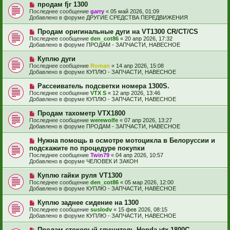
е
е
Н
продам fjr 1300
щ
с
о
е
Последнее сообщение
garry
«
05 май 2026, 01:09
о
в
н
Добавлено в форуме
ДРУГИЕ СРЕДСТВА ПЕРЕДВИЖЕНИЯ
о
о
и
б
е
е
Н
Продам оригинальные дуги на VT1300 CR/CT/CS
щ
с
о
е
Последнее сообщение
den_cot86
«
20 апр 2026, 17:32
о
в
н
Добавлено в форуме
ПРОДАМ - ЗАПЧАСТИ, НАВЕСНОЕ
о
о
и
б
е
е
Н
Куплю дуги
щ
с
о
е
Последнее сообщение
Roman
«
14 апр 2026, 15:08
о
в
н
Добавлено в форуме
КУПЛЮ - ЗАПЧАСТИ, НАВЕСНОЕ
о
о
и
б
е
е
Н
Рассеиватель подсветки номера 1300S.
щ
с
о
е
Последнее сообщение
VTX S
«
12 апр 2026, 13:46
о
в
н
Добавлено в форуме
КУПЛЮ - ЗАПЧАСТИ, НАВЕСНОЕ
о
о
и
б
е
е
Н
Продам тахометр VTX1800
щ
с
о
е
Последнее сообщение
werewolfe
«
07 апр 2026, 13:27
о
в
н
Добавлено в форуме
ПРОДАМ - ЗАПЧАСТИ, НАВЕСНОЕ
о
о
и
б
е
е
Н
Нужна помощь в осмотре мотоцикла в Белоруссии и
щ
с
о
е
подскажите по процедуре покупки
о
в
н
Последнее сообщение
о
Twin79
«
04 апр 2026, 10:57
о
и
Добавлено в форуме
б
ЧЕЛОВЕК И ЗАКОН
е
е
щ
с
е
Н
Куплю гайки руля VT1300
о
н
о
Последнее сообщение
о
den_cot86
«
05 мар 2026, 12:00
и
в
Добавлено в форуме
б
КУПЛЮ - ЗАПЧАСТИ, НАВЕСНОЕ
е
о
щ
е
е
Н
Куплю заднее сидение на 1300
с
н
о
Последнее сообщение
suslodv
«
15 фев 2026, 08:15
о
и
в
Добавлено в форуме
КУПЛЮ - ЗАПЧАСТИ, НАВЕСНОЕ
о
е
о
б
е
Н
Продам стоковый глушитель Honda vtx 1800C
щ