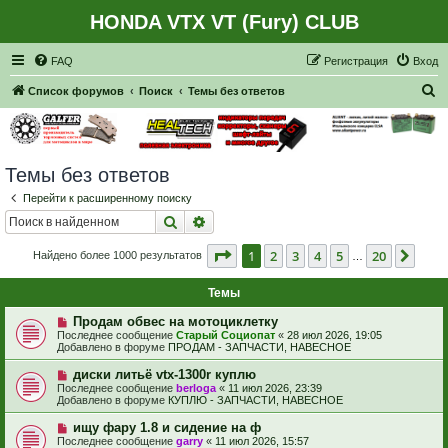
HONDA VTX VT (Fury) CLUB
Регистрация
FAQ
Р
е
г
и
с
т
р
а
ц
и
я
Вход
П
Список форумов
Поиск
Темы без ответов
о
и
с
Темы без ответов
к
Перейти к расширенному поиску
Поиск
Расширенный поиск
Страница
1
из
20
1
2
3
4
5
20
След
Найдено более 1000 результатов
…
Темы
Н
Продам обвес на мотоциклетку
о
Последнее сообщение
Старый Социопат
«
28 июл 2026, 19:05
в
Добавлено в форуме
ПРОДАМ - ЗАПЧАСТИ, НАВЕСНОЕ
о
е
Н
диски литьё vtx-1300r куплю
с
о
Последнее сообщение
berloga
«
11 июл 2026, 23:39
о
в
Добавлено в форуме
КУПЛЮ - ЗАПЧАСТИ, НАВЕСНОЕ
о
о
б
е
Н
ищу фару 1.8 и сидение на ф
щ
с
о
е
Последнее сообщение
garry
«
11 июл 2026, 15:57
о