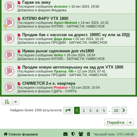
е
е
Н
Гараж на зиму
щ
с
о
е
Последнее сообщение
dr.motor
«
16 окт 2024, 19:56
о
в
н
Добавлено в форуме
Флудилка
о
о
и
б
е
е
Н
КУПЛЮ ФАРУ VTX 1800
щ
с
о
е
Последнее сообщение
Agent Medved
«
14 окт 2024, 10:32
о
в
н
Добавлено в форуме
КУПЛЮ - ЗАПЧАСТИ, НАВЕСНОЕ
о
о
и
б
е
е
Н
Продам бак с насосом на дорест. 1800С ну или за 20)))
щ
с
о
е
Последнее сообщение
Дядя Дима
«
02 окт 2024, 16:19
о
в
н
Добавлено в форуме
ПРОДАМ - ЗАПЧАСТИ, НАВЕСНОЕ
о
о
и
б
е
е
Н
Нужен рычаг сцепления для vtx1800
щ
с
о
е
Последнее сообщение
derby
«
18 сен 2024, 16:54
о
в
н
Добавлено в форуме
КУПЛЮ - ЗАПЧАСТИ, НАВЕСНОЕ
о
о
и
б
е
е
Н
Продам новую автопокрышку на зад для VTX 1800
щ
с
о
е
Последнее сообщение
Прапор_НВ
«
12 сен 2024, 07:41
о
в
н
Добавлено в форуме
ПРОДАМ - ЗАПЧАСТИ, НАВЕСНОЕ
о
о
и
б
е
е
Н
СНИМЕТСЯ 2-х к. квартира
щ
с
о
е
Последнее сообщение
Predator
«
03 сен 2024, 10:54
о
в
н
Добавлено в форуме
СДАТЬ - СНЯТЬ
о
о
и
б
е
е
щ
с
е
о
н
о
Страница
1
из
20
1
2
3
4
5
20
След
Найдено более 1000 результатов
и
…
б
е
щ
е
Перейти
н
и
е
Список форумов
Часовой пояс:
UTC+04:00