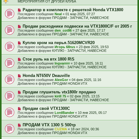
о
и
МЕРОПРИЯТИЯ ОТ ДРУЗЕЙ КЛУБА
б
е
е
щ
с
Н
Радиатор в комплекте с решеткой Honda VTX1800
е
о
о
н
Последнее сообщение
Neal
«
01 мар 2025, 07:27
о
в
и
Добавлено в форуме
ПРОДАМ - ЗАПЧАСТИ, НАВЕСНОЕ
б
о
е
щ
е
Н
Продам расходники подвески на VTX1800C/F от 2005 г
е
с
о
н
Последнее сообщение
den_cot86
«
27 фев 2025, 17:17
о
в
и
Добавлено в форуме
ПРОДАМ - ЗАПЧАСТИ, НАВЕСНОЕ
о
о
е
б
е
Н
Куплю хром на перья.51620MCVR20
щ
с
о
е
Последнее сообщение
Игорь 68rus
«
23 фев 2025, 19:53
о
в
н
Добавлено в форуме
КУПЛЮ - ЗАПЧАСТИ, НАВЕСНОЕ
о
о
и
б
е
е
Н
Сток руль на втх 1800 R\S
щ
с
о
е
Последнее сообщение
Ingvarrrrr
«
10 фев 2025, 16:11
о
в
н
Добавлено в форуме
КУПЛЮ - ЗАПЧАСТИ, НАВЕСНОЕ
о
о
и
б
е
е
Н
Honda NT650V Deauville
щ
с
о
е
Последнее сообщение
AlexGor
«
04 фев 2025, 11:16
о
в
н
Добавлено в форуме
ПРОДАМ HONDA VTX
о
о
и
б
е
е
Н
Продам глушитель vtx1800r продано
щ
с
о
е
Последнее сообщение
kirill 75
«
02 фев 2025, 13:15
о
в
н
Добавлено в форуме
ПРОДАМ - ЗАПЧАСТИ, НАВЕСНОЕ
о
о
и
б
е
е
Н
Продам свой VTX1300C
щ
с
о
е
Последнее сообщение
LordBander
«
10 янв 2025, 05:17
о
в
н
Добавлено в форуме
ПРОДАМ HONDA VTX
о
о
и
б
е
е
Н
ПРОДАМ VTX 1300 S 500тр
щ
с
о
е
Последнее сообщение
CUZMA
«
18 окт 2024, 00:36
о
в
н
Добавлено в форуме
ПРОДАМ HONDA VTX
о
о
и
б