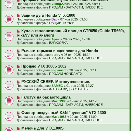
с
о
е
Последнее сообщение
Viking22rus
«
26 ноя 2025, 09:41
о
в
н
Добавлено в форуме
ПРОДАМ - ЗАПЧАСТИ, НАВЕСНОЕ
о
о
и
б
е
е
Н
Задние дуги Honda VTX-1800
щ
с
о
е
Последнее сообщение
Bat
«
07 ноя 2025, 09:50
о
в
н
Добавлено в форуме
ОБЩИЙ ТЮНИНГ
о
о
и
б
е
е
Н
Куплю тепловизионный прицел GTR650 (Guide TR650),
щ
с
о
е
RikaNV или аналоги
о
в
н
Последнее сообщение
о
Арчи
«
28 окт 2025, 12:16
о
и
Добавлено в форуме
б
БАРАХОЛКА
е
е
щ
с
е
Н
Рычаги тормоза и сцепления для Honda
о
н
о
Последнее сообщение
о
derby
«
05 окт 2025, 16:14
и
в
Добавлено в форуме
б
ПРОДАМ - ЗАПЧАСТИ, НАВЕСНОЕ
е
о
щ
е
е
Н
Продаю VTX 1800S 2002
с
н
о
Последнее сообщение
Ingvarrrrr
«
28 сен 2025, 09:11
о
и
в
Добавлено в форуме
ПРОДАМ HONDA VTX
о
е
о
б
е
Н
РУССКИЙ СЕВЕР. Мотопутешествие.
щ
с
о
е
Последнее сообщение
SAMEC
«
01 сен 2025, 12:27
о
в
н
Добавлено в форуме
ФОТО И ВИДЕО ОТЧЕТЫ
о
о
и
б
е
е
Н
Галстук на бак мотоцикла!
щ
с
о
е
Последнее сообщение
Макс1985
«
19 авг 2025, 14:12
о
в
н
Добавлено в форуме
ПРОДАМ - ЗАПЧАСТИ, НАВЕСНОЕ
о
о
и
б
е
е
Н
Фильтр воздушный K&N "нулевик" VTX 1300
щ
с
о
е
Последнее сообщение
Макс1985
«
19 авг 2025, 14:09
о
в
н
Добавлено в форуме
ПРОДАМ - ЗАПЧАСТИ, НАВЕСНОЕ
о
о
и
б
е
е
Н
Мелочь для VTX1300S
щ
с