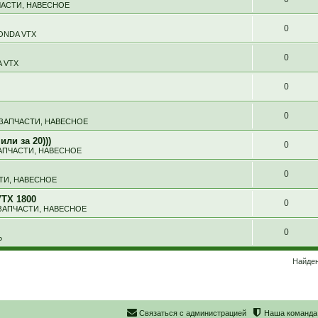
ЧАСТИ, НАВЕСНОЕ
0
ONDA VTX
0
 VTX
0
0
 ЗАПЧАСТИ, НАВЕСНОЕ
ли за 20)))
0
АПЧАСТИ, НАВЕСНОЕ
0
ТИ, НАВЕСНОЕ
TX 1800
0
ЗАПЧАСТИ, НАВЕСНОЕ
0
Ь
Найден
С
в
я
з
а
т
ь
с
я
с
а
д
м
и
н
и
с
т
р
а
ц
и
е
й
Наша команда