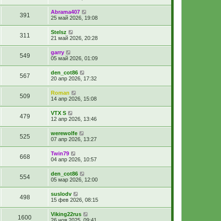
Abrama407
391
25 май 2026, 19:08
Stelsz
311
21 май 2026, 20:28
garry
549
05 май 2026, 01:09
den_cot86
567
20 апр 2026, 17:32
Roman
509
14 апр 2026, 15:08
VTX S
479
12 апр 2026, 13:46
werewolfe
525
07 апр 2026, 13:27
Twin79
668
04 апр 2026, 10:57
den_cot86
554
05 мар 2026, 12:00
suslodv
498
15 фев 2026, 08:15
Viking22rus
1600
26 ноя 2025, 09:41