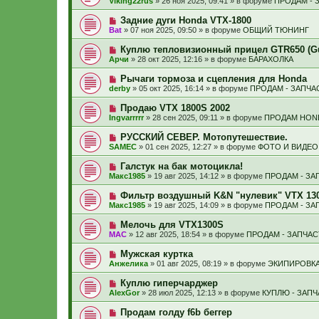
Viking22rus
»
26 ноя 2025, 09:41
» в форуме
ПРОДАМ - 
с
и
в
щ
о
е
о
е
Н
Задние дуги Honda VTX-1800
о
е
н
о
б
Bat
»
07 ноя 2025, 09:50
» в форуме
ОБЩИЙ ТЮНИНГ
с
и
в
щ
о
е
о
е
Н
Куплю тепловизионный прицел GTR650 (Gui
о
е
н
о
б
Арчи
»
28 окт 2025, 12:16
» в форуме
БАРАХОЛКА
с
и
в
щ
о
е
о
е
Н
Рычаги тормоза и сцепления для Honda
о
е
н
о
б
derby
»
05 окт 2025, 16:14
» в форуме
ПРОДАМ - ЗАПЧА
с
и
в
щ
о
е
о
е
Н
Продаю VTX 1800S 2002
о
е
н
о
б
Ingvarrrrr
»
28 сен 2025, 09:11
» в форуме
ПРОДАМ HON
с
и
в
щ
о
е
о
е
Н
РУССКИЙ СЕВЕР. Мотопутешествие.
о
е
н
о
б
SAMEC
»
01 сен 2025, 12:27
» в форуме
ФОТО И ВИДЕО
с
и
в
щ
о
е
о
е
Н
Галстук на бак мотоцикла!
о
е
н
о
б
Макс1985
»
19 авг 2025, 14:12
» в форуме
ПРОДАМ - ЗА
с
и
в
щ
о
е
о
е
Н
Фильтр воздушный K&N "нулевик" VTX 13
о
е
н
о
б
Макс1985
»
19 авг 2025, 14:09
» в форуме
ПРОДАМ - ЗА
с
и
в
щ
о
е
о
е
Н
Мелочь для VTX1300S
о
е
н
о
б
МАС
»
12 авг 2025, 18:54
» в форуме
ПРОДАМ - ЗАПЧАС
с
и
в
щ
о
е
о
е
Н
Мужская куртка
о
е
н
о
б
Анжелика
»
01 авг 2025, 08:19
» в форуме
ЭКИПИРОВКА
с
и
в
щ
о
е
о
е
Н
Куплю гиперчарджер
о
е
н
о
б
AlexGor
»
28 июл 2025, 12:13
» в форуме
КУПЛЮ - ЗАП
с
и
в
щ
о
е
о
е
Н
Продам голду f6b беггер
о
е
н
о