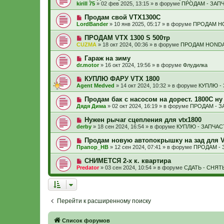
о
б
kirill 75
»
02 фев 2025, 13:15
» в форуме
ПРОДАМ - ЗАП
с
и
в
щ
о
е
о
е
Н
Продам свой VTX1300C
о
е
н
о
б
LordBander
»
10 янв 2025, 05:17
» в форуме
ПРОДАМ H
с
и
в
щ
о
е
о
е
Н
ПРОДАМ VTX 1300 S 500тр
о
е
н
о
б
CUZMA
»
18 окт 2024, 00:36
» в форуме
ПРОДАМ HONDA
с
и
в
щ
о
е
о
е
Н
Гараж на зиму
о
е
н
о
б
dr.motor
»
16 окт 2024, 19:56
» в форуме
Флудилка
с
и
в
щ
о
е
о
е
Н
КУПЛЮ ФАРУ VTX 1800
о
е
н
о
б
Agent Medved
»
14 окт 2024, 10:32
» в форуме
КУПЛЮ -
с
и
в
щ
о
е
о
е
Н
Продам бак с насосом на дорест. 1800С ну и
о
е
н
о
б
Дядя Дима
»
02 окт 2024, 16:19
» в форуме
ПРОДАМ - З
с
и
в
щ
о
е
о
е
Н
Нужен рычаг сцепления для vtx1800
о
е
н
о
б
derby
»
18 сен 2024, 16:54
» в форуме
КУПЛЮ - ЗАПЧАС
с
и
в
щ
о
е
о
е
Н
Продам новую автопокрышку на зад для V
о
е
н
о
б
Прапор_НВ
»
12 сен 2024, 07:41
» в форуме
ПРОДАМ - 
с
и
в
щ
о
е
о
е
Н
СНИМЕТСЯ 2-х к. квартира
о
е
н
о
б
Predator
»
03 сен 2024, 10:54
» в форуме
СДАТЬ - СНЯТ
с
и
в
щ
о
е
о
е
о
е
н
б
с
и
щ
о
е
е
Перейти к расширенному поиску
о
н
б
и
щ
е
е
Связаться с
Список форумов