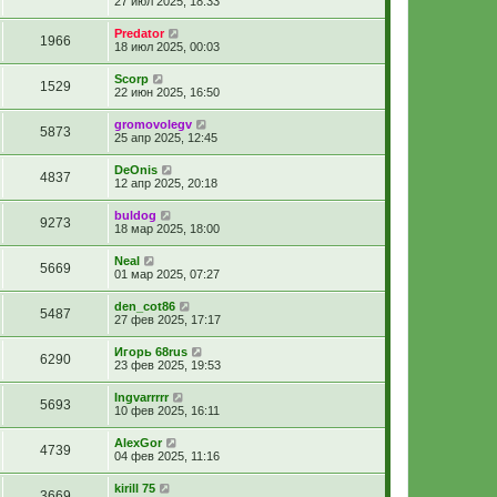
27 июл 2025, 18:33
Predator
1966
18 июл 2025, 00:03
Scorp
1529
22 июн 2025, 16:50
gromovolegv
5873
25 апр 2025, 12:45
DeOnis
4837
12 апр 2025, 20:18
buldog
9273
18 мар 2025, 18:00
Neal
5669
01 мар 2025, 07:27
den_cot86
5487
27 фев 2025, 17:17
Игорь 68rus
6290
23 фев 2025, 19:53
Ingvarrrrr
5693
10 фев 2025, 16:11
AlexGor
4739
04 фев 2025, 11:16
kirill 75
3669