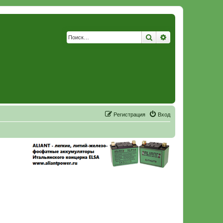
Поиск
Расширенный по
Р
е
г
и
с
т
р
а
ц
и
я
Вход