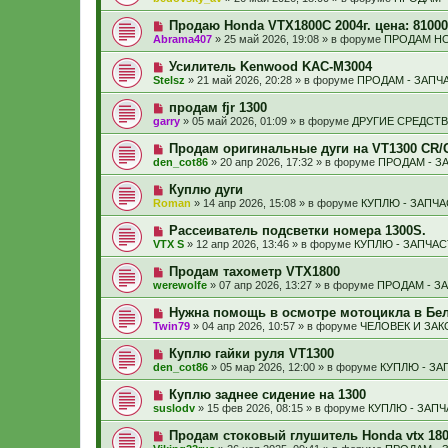
с
и
в
щ
о
е
о
е
Н
Продаю Honda VTX1800С 2004г. цена: 81000
о
е
н
о
б
Abrama407
»
25 май 2026, 19:08
» в форуме
ПРОДАМ HO
с
и
в
щ
о
е
о
е
Н
Усилитель Kenwood KAC-M3004
о
е
н
о
б
Stelsz
»
21 май 2026, 20:28
» в форуме
ПРОДАМ - ЗАПЧ
с
и
в
щ
о
е
о
е
Н
продам fjr 1300
о
е
н
о
б
garry
»
05 май 2026, 01:09
» в форуме
ДРУГИЕ СРЕДСТ
с
и
в
щ
о
е
о
е
Н
Продам оригинальные дуги на VT1300 CR/
о
е
н
о
б
den_cot86
»
20 апр 2026, 17:32
» в форуме
ПРОДАМ - З
с
и
в
щ
о
е
о
е
Н
Куплю дуги
о
е
н
о
б
Roman
»
14 апр 2026, 15:08
» в форуме
КУПЛЮ - ЗАПЧ
с
и
в
щ
о
е
о
е
Н
Рассеиватель подсветки номера 1300S.
о
е
н
о
б
VTX S
»
12 апр 2026, 13:46
» в форуме
КУПЛЮ - ЗАПЧА
с
и
в
щ
о
е
о
е
Н
Продам тахометр VTX1800
о
е
н
о
б
werewolfe
»
07 апр 2026, 13:27
» в форуме
ПРОДАМ - З
с
и
в
щ
о
е
о
е
Н
Нужна помощь в осмотре мотоцикла в Бел
о
е
н
о
б
Twin79
»
04 апр 2026, 10:57
» в форуме
ЧЕЛОВЕК И ЗАК
с
и
в
щ
о
е
о
е
Н
Куплю гайки руля VT1300
о
е
н
о
б
den_cot86
»
05 мар 2026, 12:00
» в форуме
КУПЛЮ - ЗА
с
и
в
щ
о
е
о
е
Н
Куплю заднее сидение на 1300
о
е
н
о
б
suslodv
»
15 фев 2026, 08:15
» в форуме
КУПЛЮ - ЗАП
с
и
в
щ
о
е
о
е
Н
Продам стоковый глушитель Honda vtx 18
о
е
н
о
б