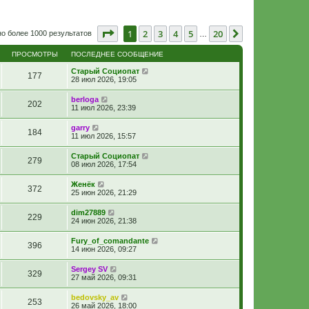
Страница
1
из
20
1
2
3
4
5
20
След.
о более 1000 результатов
…
ПРОСМОТРЫ
ПОСЛЕДНЕЕ СООБЩЕНИЕ
Старый Социопат
177
28 июл 2026, 19:05
berloga
202
11 июл 2026, 23:39
garry
184
11 июл 2026, 15:57
Старый Социопат
279
08 июл 2026, 17:54
Женёк
372
25 июн 2026, 21:29
dim27889
229
24 июн 2026, 21:38
Fury_of_comandante
396
14 июн 2026, 09:27
Sergey SV
329
27 май 2026, 09:31
bedovsky_av
253
26 май 2026, 18:00