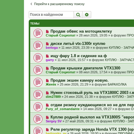
Перейти к расширенному поиску
Поиск
Расширенный поиск
ТЕМЫ
Н
Продам обвес на мотоциклетку
о
Старый Социопат
»
28 июл 2026, 19:05
» в форуме
ПРО
в
о
Н
диски литьё vtx-1300r куплю
е
о
berloga
»
11 июл 2026, 23:39
» в форуме
КУПЛЮ - ЗАПЧ
с
в
о
о
Н
ищу фару 1.8 и сидение на ф
о
е
о
б
garry
»
11 июл 2026, 15:57
» в форуме
КУПЛЮ - ЗАПЧАС
с
в
щ
о
о
е
Н
Продам крышки двигателя VTX1300
о
е
н
о
б
Старый Социопат
»
08 июл 2026, 17:54
» в форуме
ПРО
с
и
в
щ
о
е
о
е
Н
Продам экшен камеру новую.
о
е
н
о
б
Женёк
»
25 июн 2026, 21:29
» в форуме
БАРАХОЛКА
с
и
в
щ
о
е
о
е
Н
Нужен стоковый руль на VTX1800C 2003 г.в
о
е
н
о
б
dim27889
»
24 июн 2026, 21:38
» в форуме
КУПЛЮ - ЗА
с
и
в
щ
о
е
о
е
Н
отдам резину нуждающимся но не для пер
о
е
н
о
б
Fury_of_comandante
»
14 июн 2026, 09:27
» в форуме
О
с
и
в
щ
о
е
о
е
Н
Куплю родной выхлоп на VTX1800S "евро
о
е
н
о
б
Sergey SV
»
27 май 2026, 09:31
» в форуме
КУПЛЮ - ЗА
с
и
в
щ
о
е
о
е
Н
Реле регулятор заряда Honda VTX 1300 (ор
о
е
н
о
б
bedovsky_av
»
26 май 2026, 18:00
» в форуме
ПРОДАМ 