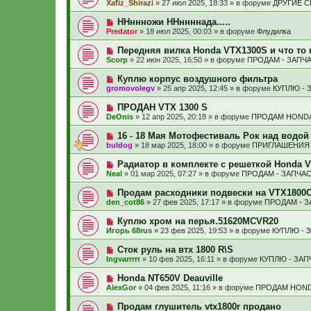
б
Xafiz_Shirazi
»
27 июл 2025, 18:33
» в форуме
ДРУГИЕ 
с
и
в
щ
о
е
о
е
Н
ННннножи ННннннада.....
о
е
н
о
б
Predator
»
18 июл 2025, 00:03
» в форуме
Флудилка
с
и
в
щ
о
е
о
е
Н
Передняя вилка Honda VTX1300S и что то 
о
е
н
о
б
Scorp
»
22 июн 2025, 16:50
» в форуме
ПРОДАМ - ЗАПЧ
с
и
в
щ
о
е
о
е
Н
Куплю корпус воздушного фильтра
о
е
н
о
б
gromovolegv
»
25 апр 2025, 12:45
» в форуме
КУПЛЮ - 
с
и
в
щ
о
е
о
е
Н
ПРОДАН VTX 1300 S
о
е
н
о
б
DeOnis
»
12 апр 2025, 20:18
» в форуме
ПРОДАМ HONDA
с
и
в
щ
о
е
о
е
Н
16 - 18 Мая Мотофестиваль Рок над водой
о
е
н
о
б
buldog
»
18 мар 2025, 18:00
» в форуме
ПРИГЛАШЕНИЯ 
с
и
в
щ
о
е
о
е
Н
Радиатор в комплекте с решеткой Honda 
о
е
н
о
б
Neal
»
01 мар 2025, 07:27
» в форуме
ПРОДАМ - ЗАПЧА
с
и
в
щ
о
е
о
е
Н
Продам расходники подвески на VTX1800C/
о
е
н
о
б
den_cot86
»
27 фев 2025, 17:17
» в форуме
ПРОДАМ - 
с
и
в
щ
о
е
о
е
Н
Куплю хром на перья.51620MCVR20
о
е
н
о
б
Игорь 68rus
»
23 фев 2025, 19:53
» в форуме
КУПЛЮ - 
с
и
в
щ
о
е
о
е
Н
Сток руль на втх 1800 R\S
о
е
н
о
б
Ingvarrrrr
»
10 фев 2025, 16:11
» в форуме
КУПЛЮ - ЗА
с
и
в
щ
о
е
о
е
Н
Honda NT650V Deauville
о
е
н
о
б
AlexGor
»
04 фев 2025, 11:16
» в форуме
ПРОДАМ HOND
с
и
в
щ
о
е
о
е
Н
Продам глушитель vtx1800r продано
о
е
н