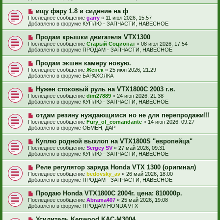
о
б
е
Н
ищу фару 1.8 и сидение на ф
щ
с
о
е
Последнее сообщение
garry
«
11 июл 2026, 15:57
о
в
н
Добавлено в форуме
КУПЛЮ - ЗАПЧАСТИ, НАВЕСНОЕ
о
о
и
б
е
е
Н
Продам крышки двигателя VTX1300
щ
с
о
е
Последнее сообщение
Старый Социопат
«
08 июл 2026, 17:54
о
в
н
Добавлено в форуме
ПРОДАМ - ЗАПЧАСТИ, НАВЕСНОЕ
о
о
и
б
е
е
Н
Продам экшен камеру новую.
щ
с
о
е
Последнее сообщение
Женёк
«
25 июн 2026, 21:29
о
в
н
Добавлено в форуме
БАРАХОЛКА
о
о
и
б
е
е
Н
Нужен стоковый руль на VTX1800C 2003 г.в.
щ
с
о
е
Последнее сообщение
dim27889
«
24 июн 2026, 21:38
о
в
н
Добавлено в форуме
КУПЛЮ - ЗАПЧАСТИ, НАВЕСНОЕ
о
о
и
б
е
е
Н
отдам резину нуждающимся но не для перепродажи!!!
щ
с
о
е
Последнее сообщение
Fury_of_comandante
«
14 июн 2026, 09:27
о
в
н
Добавлено в форуме
ОБМЕН, ДАР
о
о
и
б
е
е
Н
Куплю родной выхлоп на VTX1800S "европейца"
щ
с
о
е
Последнее сообщение
Sergey SV
«
27 май 2026, 09:31
о
в
н
Добавлено в форуме
КУПЛЮ - ЗАПЧАСТИ, НАВЕСНОЕ
о
о
и
б
е
е
Н
Реле регулятор заряда Honda VTX 1300 (оригинал)
щ
с
о
е
Последнее сообщение
bedovsky_av
«
26 май 2026, 18:00
о
в
н
Добавлено в форуме
ПРОДАМ - ЗАПЧАСТИ, НАВЕСНОЕ
о
о
и
б
е
е
Н
Продаю Honda VTX1800С 2004г. цена: 810000р.
щ
с
о
е
Последнее сообщение
Abrama407
«
25 май 2026, 19:08
о
в
н
Добавлено в форуме
ПРОДАМ HONDA VTX
о
о
и
б
е
е
Н
Усилитель Kenwood KAC-M3004
щ