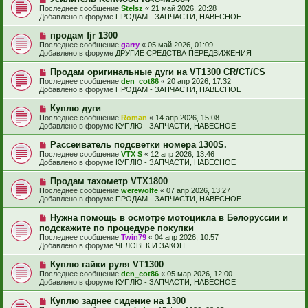
с
о
е
Последнее сообщение
Stelsz
«
21 май 2026, 20:28
о
в
н
Добавлено в форуме
ПРОДАМ - ЗАПЧАСТИ, НАВЕСНОЕ
о
о
и
б
е
е
Н
продам fjr 1300
щ
с
о
е
Последнее сообщение
garry
«
05 май 2026, 01:09
о
в
н
Добавлено в форуме
ДРУГИЕ СРЕДСТВА ПЕРЕДВИЖЕНИЯ
о
о
и
б
е
е
Н
Продам оригинальные дуги на VT1300 CR/CT/CS
щ
с
о
е
Последнее сообщение
den_cot86
«
20 апр 2026, 17:32
о
в
н
Добавлено в форуме
ПРОДАМ - ЗАПЧАСТИ, НАВЕСНОЕ
о
о
и
б
е
е
Н
Куплю дуги
щ
с
о
е
Последнее сообщение
Roman
«
14 апр 2026, 15:08
о
в
н
Добавлено в форуме
КУПЛЮ - ЗАПЧАСТИ, НАВЕСНОЕ
о
о
и
б
е
е
Н
Рассеиватель подсветки номера 1300S.
щ
с
о
е
Последнее сообщение
VTX S
«
12 апр 2026, 13:46
о
в
н
Добавлено в форуме
КУПЛЮ - ЗАПЧАСТИ, НАВЕСНОЕ
о
о
и
б
е
е
Н
Продам тахометр VTX1800
щ
с
о
е
Последнее сообщение
werewolfe
«
07 апр 2026, 13:27
о
в
н
Добавлено в форуме
ПРОДАМ - ЗАПЧАСТИ, НАВЕСНОЕ
о
о
и
б
е
е
Н
Нужна помощь в осмотре мотоцикла в Белоруссии и
щ
с
о
е
подскажите по процедуре покупки
о
в
н
Последнее сообщение
о
Twin79
«
04 апр 2026, 10:57
о
и
Добавлено в форуме
б
ЧЕЛОВЕК И ЗАКОН
е
е
щ
с
е
Н
Куплю гайки руля VT1300
о
н
о
Последнее сообщение
о
den_cot86
«
05 мар 2026, 12:00
и
в
Добавлено в форуме
б
КУПЛЮ - ЗАПЧАСТИ, НАВЕСНОЕ
е
о
щ
е
е
Н
Куплю заднее сидение на 1300
с
н
о