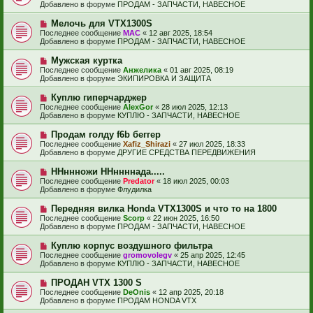
в
н
Добавлено в форуме
ПРОДАМ - ЗАПЧАСТИ, НАВЕСНОЕ
о
о
и
б
е
е
Н
Мелочь для VTX1300S
щ
с
о
е
Последнее сообщение
МАС
«
12 авг 2025, 18:54
о
в
н
Добавлено в форуме
ПРОДАМ - ЗАПЧАСТИ, НАВЕСНОЕ
о
о
и
б
е
е
Н
Мужская куртка
щ
с
о
е
Последнее сообщение
Анжелика
«
01 авг 2025, 08:19
о
в
н
Добавлено в форуме
ЭКИПИРОВКА И ЗАЩИТА
о
о
и
б
е
е
Н
Куплю гиперчарджер
щ
с
о
е
Последнее сообщение
AlexGor
«
28 июл 2025, 12:13
о
в
н
Добавлено в форуме
КУПЛЮ - ЗАПЧАСТИ, НАВЕСНОЕ
о
о
и
б
е
е
Н
Продам голду f6b беггер
щ
с
о
е
Последнее сообщение
Xafiz_Shirazi
«
27 июл 2025, 18:33
о
в
н
Добавлено в форуме
ДРУГИЕ СРЕДСТВА ПЕРЕДВИЖЕНИЯ
о
о
и
б
е
е
Н
ННннножи ННннннада.....
щ
с
о
е
Последнее сообщение
Predator
«
18 июл 2025, 00:03
о
в
н
Добавлено в форуме
Флудилка
о
о
и
б
е
е
Н
Передняя вилка Honda VTX1300S и что то на 1800
щ
с
о
е
Последнее сообщение
Scorp
«
22 июн 2025, 16:50
о
в
н
Добавлено в форуме
ПРОДАМ - ЗАПЧАСТИ, НАВЕСНОЕ
о
о
и
б
е
е
Н
Куплю корпус воздушного фильтра
щ
с
о
е
Последнее сообщение
gromovolegv
«
25 апр 2025, 12:45
о
в
н
Добавлено в форуме
КУПЛЮ - ЗАПЧАСТИ, НАВЕСНОЕ
о
о
и
б
е
е
Н
ПРОДАН VTX 1300 S
щ
с
о
е
Последнее сообщение
DeOnis
«
12 апр 2025, 20:18
о
в
н
Добавлено в форуме
ПРОДАМ HONDA VTX
о
о
и
б