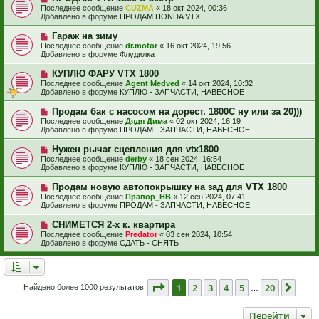
с
о
е
Последнее сообщение
CUZMA
«
18 окт 2024, 00:36
о
в
н
Добавлено в форуме
ПРОДАМ HONDA VTX
о
о
и
б
е
е
Н
Гараж на зиму
щ
с
о
е
Последнее сообщение
dr.motor
«
16 окт 2024, 19:56
о
в
н
Добавлено в форуме
Флудилка
о
о
и
б
е
е
Н
КУПЛЮ ФАРУ VTX 1800
щ
с
о
е
Последнее сообщение
Agent Medved
«
14 окт 2024, 10:32
о
в
н
Добавлено в форуме
КУПЛЮ - ЗАПЧАСТИ, НАВЕСНОЕ
о
о
и
б
е
е
Н
Продам бак с насосом на дорест. 1800С ну или за 20)))
щ
с
о
е
Последнее сообщение
Дядя Дима
«
02 окт 2024, 16:19
о
в
н
Добавлено в форуме
ПРОДАМ - ЗАПЧАСТИ, НАВЕСНОЕ
о
о
и
б
е
е
Н
Нужен рычаг сцепления для vtx1800
щ
с
о
е
Последнее сообщение
derby
«
18 сен 2024, 16:54
о
в
н
Добавлено в форуме
КУПЛЮ - ЗАПЧАСТИ, НАВЕСНОЕ
о
о
и
б
е
е
Н
Продам новую автопокрышку на зад для VTX 1800
щ
с
о
е
Последнее сообщение
Прапор_НВ
«
12 сен 2024, 07:41
о
в
н
Добавлено в форуме
ПРОДАМ - ЗАПЧАСТИ, НАВЕСНОЕ
о
о
и
б
е
е
Н
СНИМЕТСЯ 2-х к. квартира
щ
с
о
е
Последнее сообщение
Predator
«
03 сен 2024, 10:54
о
в
н
Добавлено в форуме
СДАТЬ - СНЯТЬ
о
о
и
б
е
е
щ
с
е
о
н
о
Страница
1
из
20
1
2
3
4
5
20
След
Найдено более 1000 результатов
и
…
б
е
щ
е
Перейти
н