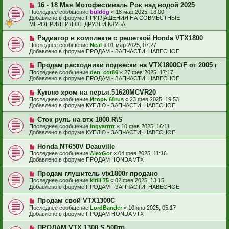
е
е
Н
16 - 18 Мая Мотофестиваль Рок над водой 2025
щ
с
о
е
Последнее сообщение
buldog
«
18 мар 2025, 18:00
о
в
н
Добавлено в форуме
ПРИГЛАШЕНИЯ НА СОВМЕСТНЫЕ
о
о
и
МЕРОПРИЯТИЯ ОТ ДРУЗЕЙ КЛУБА
б
е
е
щ
с
Н
Радиатор в комплекте с решеткой Honda VTX1800
е
о
о
н
Последнее сообщение
Neal
«
01 мар 2025, 07:27
о
в
и
Добавлено в форуме
ПРОДАМ - ЗАПЧАСТИ, НАВЕСНОЕ
б
о
е
щ
е
Н
Продам расходники подвески на VTX1800C/F от 2005 г
е
с
о
н
Последнее сообщение
den_cot86
«
27 фев 2025, 17:17
о
в
и
Добавлено в форуме
ПРОДАМ - ЗАПЧАСТИ, НАВЕСНОЕ
о
о
е
б
е
Н
Куплю хром на перья.51620MCVR20
щ
с
о
е
Последнее сообщение
Игорь 68rus
«
23 фев 2025, 19:53
о
в
н
Добавлено в форуме
КУПЛЮ - ЗАПЧАСТИ, НАВЕСНОЕ
о
о
и
б
е
е
Н
Сток руль на втх 1800 R\S
щ
с
о
е
Последнее сообщение
Ingvarrrrr
«
10 фев 2025, 16:11
о
в
н
Добавлено в форуме
КУПЛЮ - ЗАПЧАСТИ, НАВЕСНОЕ
о
о
и
б
е
е
Н
Honda NT650V Deauville
щ
с
о
е
Последнее сообщение
AlexGor
«
04 фев 2025, 11:16
о
в
н
Добавлено в форуме
ПРОДАМ HONDA VTX
о
о
и
б
е
е
Н
Продам глушитель vtx1800r продано
щ
с
о
е
Последнее сообщение
kirill 75
«
02 фев 2025, 13:15
о
в
н
Добавлено в форуме
ПРОДАМ - ЗАПЧАСТИ, НАВЕСНОЕ
о
о
и
б
е
е
Н
Продам свой VTX1300C
щ
с
о
е
Последнее сообщение
LordBander
«
10 янв 2025, 05:17
о
в
н
Добавлено в форуме
ПРОДАМ HONDA VTX
о
о
и
б
е
е
Н
ПРОДАМ VTX 1300 S 500тр
щ