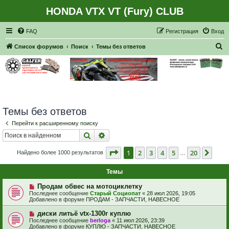
HONDA VTX VT (Fury) CLUB
Регистрация
FAQ
Р
е
г
и
с
т
р
а
ц
и
я
Вход
П
Список форумов
Поиск
Темы без ответов
о
и
с
к
Темы без ответов
Перейти к расширенному поиску
Поиск
Расширенный поиск
Страница
1
из
20
1
2
3
4
5
20
След
Найдено более 1000 результатов
…
Темы
Н
Продам обвес на мотоциклетку
о
Последнее сообщение
Старый Социопат
«
28 июл 2026, 19:05
в
Добавлено в форуме
ПРОДАМ - ЗАПЧАСТИ, НАВЕСНОЕ
о
е
Н
диски литьё vtx-1300r куплю
с
о
Последнее сообщение
berloga
«
11 июл 2026, 23:39
о
в
Добавлено в форуме
КУПЛЮ - ЗАПЧАСТИ, НАВЕСНОЕ
о