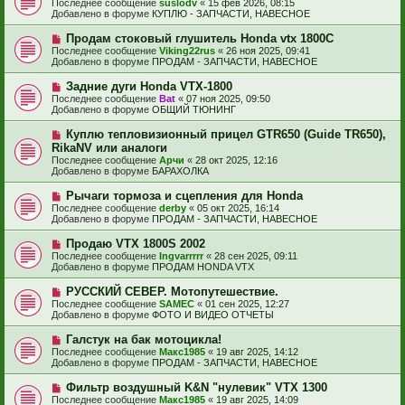
Последнее сообщение
suslodv
«
15 фев 2026, 08:15
о
и
в
Добавлено в форуме
КУПЛЮ - ЗАПЧАСТИ, НАВЕСНОЕ
о
е
о
б
е
Н
Продам стоковый глушитель Honda vtx 1800C
щ
с
о
е
Последнее сообщение
Viking22rus
«
26 ноя 2025, 09:41
о
в
н
Добавлено в форуме
ПРОДАМ - ЗАПЧАСТИ, НАВЕСНОЕ
о
о
и
б
е
е
Н
Задние дуги Honda VTX-1800
щ
с
о
е
Последнее сообщение
Bat
«
07 ноя 2025, 09:50
о
в
н
Добавлено в форуме
ОБЩИЙ ТЮНИНГ
о
о
и
б
е
е
Н
Куплю тепловизионный прицел GTR650 (Guide TR650),
щ
с
о
е
RikaNV или аналоги
о
в
н
Последнее сообщение
о
Арчи
«
28 окт 2025, 12:16
о
и
Добавлено в форуме
б
БАРАХОЛКА
е
е
щ
с
е
Н
Рычаги тормоза и сцепления для Honda
о
н
о
Последнее сообщение
о
derby
«
05 окт 2025, 16:14
и
в
Добавлено в форуме
б
ПРОДАМ - ЗАПЧАСТИ, НАВЕСНОЕ
е
о
щ
е
е
Н
Продаю VTX 1800S 2002
с
н
о
Последнее сообщение
Ingvarrrrr
«
28 сен 2025, 09:11
о
и
в
Добавлено в форуме
ПРОДАМ HONDA VTX
о
е
о
б
е
Н
РУССКИЙ СЕВЕР. Мотопутешествие.
щ
с
о
е
Последнее сообщение
SAMEC
«
01 сен 2025, 12:27
о
в
н
Добавлено в форуме
ФОТО И ВИДЕО ОТЧЕТЫ
о
о
и
б
е
е
Н
Галстук на бак мотоцикла!
щ
с
о
е
Последнее сообщение
Макс1985
«
19 авг 2025, 14:12
о
в
н
Добавлено в форуме
ПРОДАМ - ЗАПЧАСТИ, НАВЕСНОЕ
о
о
и
б
е
е
Н
Фильтр воздушный K&N "нулевик" VTX 1300
щ
с
о
е
Последнее сообщение
Макс1985
«
19 авг 2025, 14:09
о