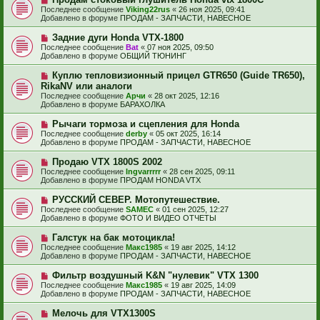
с
о
е
Последнее сообщение
Viking22rus
«
26 ноя 2025, 09:41
о
в
н
Добавлено в форуме
ПРОДАМ - ЗАПЧАСТИ, НАВЕСНОЕ
о
о
и
б
е
е
Н
Задние дуги Honda VTX-1800
щ
с
о
е
Последнее сообщение
Bat
«
07 ноя 2025, 09:50
о
в
н
Добавлено в форуме
ОБЩИЙ ТЮНИНГ
о
о
и
б
е
е
Н
Куплю тепловизионный прицел GTR650 (Guide TR650),
щ
с
о
е
RikaNV или аналоги
о
в
н
Последнее сообщение
о
Арчи
«
28 окт 2025, 12:16
о
и
Добавлено в форуме
б
БАРАХОЛКА
е
е
щ
с
е
Н
Рычаги тормоза и сцепления для Honda
о
н
о
Последнее сообщение
о
derby
«
05 окт 2025, 16:14
и
в
Добавлено в форуме
б
ПРОДАМ - ЗАПЧАСТИ, НАВЕСНОЕ
е
о
щ
е
е
Н
Продаю VTX 1800S 2002
с
н
о
Последнее сообщение
Ingvarrrrr
«
28 сен 2025, 09:11
о
и
в
Добавлено в форуме
ПРОДАМ HONDA VTX
о
е
о
б
е
Н
РУССКИЙ СЕВЕР. Мотопутешествие.
щ
с
о
е
Последнее сообщение
SAMEC
«
01 сен 2025, 12:27
о
в
н
Добавлено в форуме
ФОТО И ВИДЕО ОТЧЕТЫ
о
о
и
б
е
е
Н
Галстук на бак мотоцикла!
щ
с
о
е
Последнее сообщение
Макс1985
«
19 авг 2025, 14:12
о
в
н
Добавлено в форуме
ПРОДАМ - ЗАПЧАСТИ, НАВЕСНОЕ
о
о
и
б
е
е
Н
Фильтр воздушный K&N "нулевик" VTX 1300
щ
с
о
е
Последнее сообщение
Макс1985
«
19 авг 2025, 14:09
о
в
н
Добавлено в форуме
ПРОДАМ - ЗАПЧАСТИ, НАВЕСНОЕ
о
о
и
б
е
е
Н
Мелочь для VTX1300S
щ
с