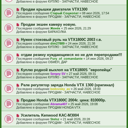
в
н
Добавлено в форуме
КУПЛЮ - ЗАПЧАСТИ, НАВЕСНОЕ
о
о
и
б
е
е
Н
Продам крышки двигателя VTX1300
щ
с
о
е
Последнее сообщение
Старый Социопат
«
08 июл 2026, 17:54
о
в
н
Добавлено в форуме
ПРОДАМ - ЗАПЧАСТИ, НАВЕСНОЕ
о
о
и
б
е
е
Н
Продам экшен камеру новую.
щ
с
о
е
Последнее сообщение
Женёк
«
25 июн 2026, 21:29
о
в
н
Добавлено в форуме
БАРАХОЛКА
о
о
и
б
е
е
Н
Нужен стоковый руль на VTX1800C 2003 г.в.
щ
с
о
е
Последнее сообщение
dim27889
«
24 июн 2026, 21:38
о
в
н
Добавлено в форуме
КУПЛЮ - ЗАПЧАСТИ, НАВЕСНОЕ
о
о
и
б
е
е
Н
отдам резину нуждающимся но не для перепродажи!!!
щ
с
о
е
Последнее сообщение
Fury_of_comandante
«
14 июн 2026, 09:27
о
в
н
Добавлено в форуме
ОБМЕН, ДАР
о
о
и
б
е
е
Н
Куплю родной выхлоп на VTX1800S "европейца"
щ
с
о
е
Последнее сообщение
Sergey SV
«
27 май 2026, 09:31
о
в
н
Добавлено в форуме
КУПЛЮ - ЗАПЧАСТИ, НАВЕСНОЕ
о
о
и
б
е
е
Н
Реле регулятор заряда Honda VTX 1300 (оригинал)
щ
с
о
е
Последнее сообщение
bedovsky_av
«
26 май 2026, 18:00
о
в
н
Добавлено в форуме
ПРОДАМ - ЗАПЧАСТИ, НАВЕСНОЕ
о
о
и
б
е
е
Н
Продаю Honda VTX1800С 2004г. цена: 810000р.
щ
с
о
е
Последнее сообщение
Abrama407
«
25 май 2026, 19:08
о
в
н
Добавлено в форуме
ПРОДАМ HONDA VTX
о
о
и
б
е
е
Н
Усилитель Kenwood KAC-M3004
щ
с
о
е
Последнее сообщение
Stelsz
«
21 май 2026, 20:28
о
в
н
Добавлено в форуме
ПРОДАМ - ЗАПЧАСТИ, НАВЕСНОЕ
о
о
и
б