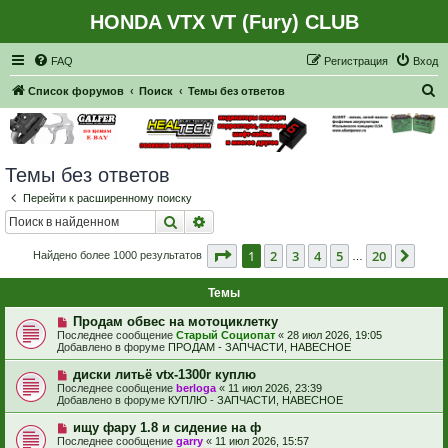
HONDA VTX VT (Fury) CLUB
Регистрация
FAQ
Р
е
г
и
с
т
р
а
ц
и
я
Вход
П
Список форумов
Поиск
Темы без ответов
о
и
с
Темы без ответов
к
Перейти к расширенному поиску
Поиск
Расширенный поиск
Страница
1
из
20
1
2
3
4
5
20
След
Найдено более 1000 результатов
…
Темы
Н
Продам обвес на мотоциклетку
о
Последнее сообщение
Старый Социопат
«
28 июл 2026, 19:05
в
Добавлено в форуме
ПРОДАМ - ЗАПЧАСТИ, НАВЕСНОЕ
о
е
Н
диски литьё vtx-1300r куплю
с
о
Последнее сообщение
berloga
«
11 июл 2026, 23:39
о
в
Добавлено в форуме
КУПЛЮ - ЗАПЧАСТИ, НАВЕСНОЕ
о
о
б
е
Н
ищу фару 1.8 и сидение на ф
щ
с
о
е
Последнее сообщение
garry
«
11 июл 2026, 15:57
о