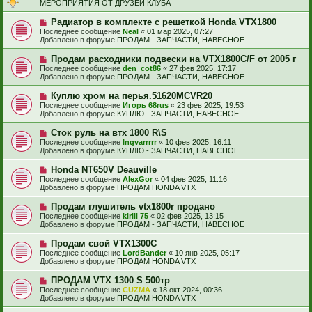
о
и
МЕРОПРИЯТИЯ ОТ ДРУЗЕЙ КЛУБА
б
е
е
щ
с
Н
Радиатор в комплекте с решеткой Honda VTX1800
е
о
о
н
Последнее сообщение
Neal
«
01 мар 2025, 07:27
о
в
и
Добавлено в форуме
ПРОДАМ - ЗАПЧАСТИ, НАВЕСНОЕ
б
о
е
щ
е
Н
Продам расходники подвески на VTX1800C/F от 2005 г
е
с
о
н
Последнее сообщение
den_cot86
«
27 фев 2025, 17:17
о
в
и
Добавлено в форуме
ПРОДАМ - ЗАПЧАСТИ, НАВЕСНОЕ
о
о
е
б
е
Н
Куплю хром на перья.51620MCVR20
щ
с
о
е
Последнее сообщение
Игорь 68rus
«
23 фев 2025, 19:53
о
в
н
Добавлено в форуме
КУПЛЮ - ЗАПЧАСТИ, НАВЕСНОЕ
о
о
и
б
е
е
Н
Сток руль на втх 1800 R\S
щ
с
о
е
Последнее сообщение
Ingvarrrrr
«
10 фев 2025, 16:11
о
в
н
Добавлено в форуме
КУПЛЮ - ЗАПЧАСТИ, НАВЕСНОЕ
о
о
и
б
е
е
Н
Honda NT650V Deauville
щ
с
о
е
Последнее сообщение
AlexGor
«
04 фев 2025, 11:16
о
в
н
Добавлено в форуме
ПРОДАМ HONDA VTX
о
о
и
б
е
е
Н
Продам глушитель vtx1800r продано
щ
с
о
е
Последнее сообщение
kirill 75
«
02 фев 2025, 13:15
о
в
н
Добавлено в форуме
ПРОДАМ - ЗАПЧАСТИ, НАВЕСНОЕ
о
о
и
б
е
е
Н
Продам свой VTX1300C
щ
с
о
е
Последнее сообщение
LordBander
«
10 янв 2025, 05:17
о
в
н
Добавлено в форуме
ПРОДАМ HONDA VTX
о
о
и
б
е
е
Н
ПРОДАМ VTX 1300 S 500тр
щ
с
о
е
Последнее сообщение
CUZMA
«
18 окт 2024, 00:36
о
в
н
Добавлено в форуме
ПРОДАМ HONDA VTX
о
о
и
б