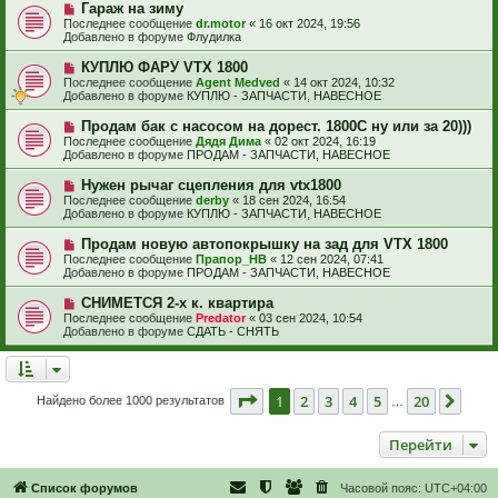
е
е
Н
Гараж на зиму
щ
с
о
е
Последнее сообщение
dr.motor
«
16 окт 2024, 19:56
о
в
н
Добавлено в форуме
Флудилка
о
о
и
б
е
е
Н
КУПЛЮ ФАРУ VTX 1800
щ
с
о
е
Последнее сообщение
Agent Medved
«
14 окт 2024, 10:32
о
в
н
Добавлено в форуме
КУПЛЮ - ЗАПЧАСТИ, НАВЕСНОЕ
о
о
и
б
е
е
Н
Продам бак с насосом на дорест. 1800С ну или за 20)))
щ
с
о
е
Последнее сообщение
Дядя Дима
«
02 окт 2024, 16:19
о
в
н
Добавлено в форуме
ПРОДАМ - ЗАПЧАСТИ, НАВЕСНОЕ
о
о
и
б
е
е
Н
Нужен рычаг сцепления для vtx1800
щ
с
о
е
Последнее сообщение
derby
«
18 сен 2024, 16:54
о
в
н
Добавлено в форуме
КУПЛЮ - ЗАПЧАСТИ, НАВЕСНОЕ
о
о
и
б
е
е
Н
Продам новую автопокрышку на зад для VTX 1800
щ
с
о
е
Последнее сообщение
Прапор_НВ
«
12 сен 2024, 07:41
о
в
н
Добавлено в форуме
ПРОДАМ - ЗАПЧАСТИ, НАВЕСНОЕ
о
о
и
б
е
е
Н
СНИМЕТСЯ 2-х к. квартира
щ
с
о
е
Последнее сообщение
Predator
«
03 сен 2024, 10:54
о
в
н
Добавлено в форуме
СДАТЬ - СНЯТЬ
о
о
и
б
е
е
щ
с
е
о
н
о
Страница
1
из
20
1
2
3
4
5
20
След
Найдено более 1000 результатов
и
…
б
е
щ
е
Перейти
н
и
е
Список форумов
Часовой пояс:
UTC+04:00