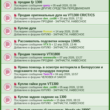
е
е
Н
продам fjr 1300
щ
с
о
е
Последнее сообщение
garry
«
05 май 2026, 01:09
о
в
н
Добавлено в форуме
ДРУГИЕ СРЕДСТВА ПЕРЕДВИЖЕНИЯ
о
о
и
б
е
е
Н
Продам оригинальные дуги на VT1300 CR/CT/CS
щ
с
о
е
Последнее сообщение
den_cot86
«
20 апр 2026, 17:32
о
в
н
Добавлено в форуме
ПРОДАМ - ЗАПЧАСТИ, НАВЕСНОЕ
о
о
и
б
е
е
Н
Куплю дуги
щ
с
о
е
Последнее сообщение
Roman
«
14 апр 2026, 15:08
о
в
н
Добавлено в форуме
КУПЛЮ - ЗАПЧАСТИ, НАВЕСНОЕ
о
о
и
б
е
е
Н
Рассеиватель подсветки номера 1300S.
щ
с
о
е
Последнее сообщение
VTX S
«
12 апр 2026, 13:46
о
в
н
Добавлено в форуме
КУПЛЮ - ЗАПЧАСТИ, НАВЕСНОЕ
о
о
и
б
е
е
Н
Продам тахометр VTX1800
щ
с
о
е
Последнее сообщение
werewolfe
«
07 апр 2026, 13:27
о
в
н
Добавлено в форуме
ПРОДАМ - ЗАПЧАСТИ, НАВЕСНОЕ
о
о
и
б
е
е
Н
Нужна помощь в осмотре мотоцикла в Белоруссии и
щ
с
о
е
подскажите по процедуре покупки
о
в
н
Последнее сообщение
о
Twin79
«
04 апр 2026, 10:57
о
и
Добавлено в форуме
б
ЧЕЛОВЕК И ЗАКОН
е
е
щ
с
е
Н
Куплю гайки руля VT1300
о
н
о
Последнее сообщение
о
den_cot86
«
05 мар 2026, 12:00
и
в
Добавлено в форуме
б
КУПЛЮ - ЗАПЧАСТИ, НАВЕСНОЕ
е
о
щ
е
е
Н
Куплю заднее сидение на 1300
с
н
о
Последнее сообщение
suslodv
«
15 фев 2026, 08:15
о
и
в
Добавлено в форуме
КУПЛЮ - ЗАПЧАСТИ, НАВЕСНОЕ
о
е
о
б
е
Н
Продам стоковый глушитель Honda vtx 1800C
щ