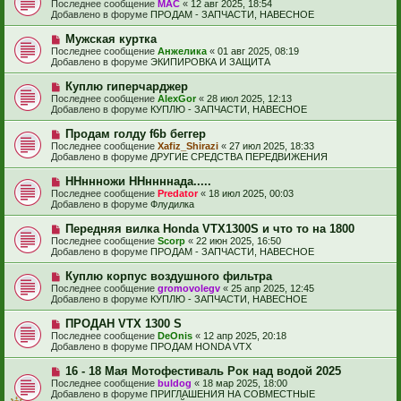
о
е
Последнее сообщение
МАС
«
12 авг 2025, 18:54
о
в
н
Добавлено в форуме
ПРОДАМ - ЗАПЧАСТИ, НАВЕСНОЕ
о
о
и
б
е
е
Н
Мужская куртка
щ
с
о
е
Последнее сообщение
Анжелика
«
01 авг 2025, 08:19
о
в
н
Добавлено в форуме
ЭКИПИРОВКА И ЗАЩИТА
о
о
и
б
е
е
Н
Куплю гиперчарджер
щ
с
о
е
Последнее сообщение
AlexGor
«
28 июл 2025, 12:13
о
в
н
Добавлено в форуме
КУПЛЮ - ЗАПЧАСТИ, НАВЕСНОЕ
о
о
и
б
е
е
Н
Продам голду f6b беггер
щ
с
о
е
Последнее сообщение
Xafiz_Shirazi
«
27 июл 2025, 18:33
о
в
н
Добавлено в форуме
ДРУГИЕ СРЕДСТВА ПЕРЕДВИЖЕНИЯ
о
о
и
б
е
е
Н
ННннножи ННннннада.....
щ
с
о
е
Последнее сообщение
Predator
«
18 июл 2025, 00:03
о
в
н
Добавлено в форуме
Флудилка
о
о
и
б
е
е
Н
Передняя вилка Honda VTX1300S и что то на 1800
щ
с
о
е
Последнее сообщение
Scorp
«
22 июн 2025, 16:50
о
в
н
Добавлено в форуме
ПРОДАМ - ЗАПЧАСТИ, НАВЕСНОЕ
о
о
и
б
е
е
Н
Куплю корпус воздушного фильтра
щ
с
о
е
Последнее сообщение
gromovolegv
«
25 апр 2025, 12:45
о
в
н
Добавлено в форуме
КУПЛЮ - ЗАПЧАСТИ, НАВЕСНОЕ
о
о
и
б
е
е
Н
ПРОДАН VTX 1300 S
щ
с
о
е
Последнее сообщение
DeOnis
«
12 апр 2025, 20:18
о
в
н
Добавлено в форуме
ПРОДАМ HONDA VTX
о
о
и
б
е
е
Н
16 - 18 Мая Мотофестиваль Рок над водой 2025
щ
с
о
е
Последнее сообщение
buldog
«
18 мар 2025, 18:00
о
в
н
Добавлено в форуме
ПРИГЛАШЕНИЯ НА СОВМЕСТНЫЕ
о