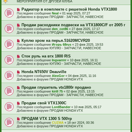
о
и
МЕРОПРИЯТИЯ ОТ ДРУЗЕЙ КЛУБА
б
е
е
щ
с
Н
Радиатор в комплекте с решеткой Honda VTX1800
е
о
о
н
Последнее сообщение
Neal
«
01 мар 2025, 07:27
о
в
и
Добавлено в форуме
ПРОДАМ - ЗАПЧАСТИ, НАВЕСНОЕ
б
о
е
щ
е
Н
Продам расходники подвески на VTX1800C/F от 2005 г
е
с
о
н
Последнее сообщение
den_cot86
«
27 фев 2025, 17:17
о
в
и
Добавлено в форуме
ПРОДАМ - ЗАПЧАСТИ, НАВЕСНОЕ
о
о
е
б
е
Н
Куплю хром на перья.51620MCVR20
щ
с
о
е
Последнее сообщение
Игорь 68rus
«
23 фев 2025, 19:53
о
в
н
Добавлено в форуме
КУПЛЮ - ЗАПЧАСТИ, НАВЕСНОЕ
о
о
и
б
е
е
Н
Сток руль на втх 1800 R\S
щ
с
о
е
Последнее сообщение
Ingvarrrrr
«
10 фев 2025, 16:11
о
в
н
Добавлено в форуме
КУПЛЮ - ЗАПЧАСТИ, НАВЕСНОЕ
о
о
и
б
е
е
Н
Honda NT650V Deauville
щ
с
о
е
Последнее сообщение
AlexGor
«
04 фев 2025, 11:16
о
в
н
Добавлено в форуме
ПРОДАМ HONDA VTX
о
о
и
б
е
е
Н
Продам глушитель vtx1800r продано
щ
с
о
е
Последнее сообщение
kirill 75
«
02 фев 2025, 13:15
о
в
н
Добавлено в форуме
ПРОДАМ - ЗАПЧАСТИ, НАВЕСНОЕ
о
о
и
б
е
е
Н
Продам свой VTX1300C
щ
с
о
е
Последнее сообщение
LordBander
«
10 янв 2025, 05:17
о
в
н
Добавлено в форуме
ПРОДАМ HONDA VTX
о
о
и
б
е
е
Н
ПРОДАМ VTX 1300 S 500тр
щ
с
о
е
Последнее сообщение
CUZMA
«
18 окт 2024, 00:36
о
в
н
Добавлено в форуме
ПРОДАМ HONDA VTX
о
о
и
б