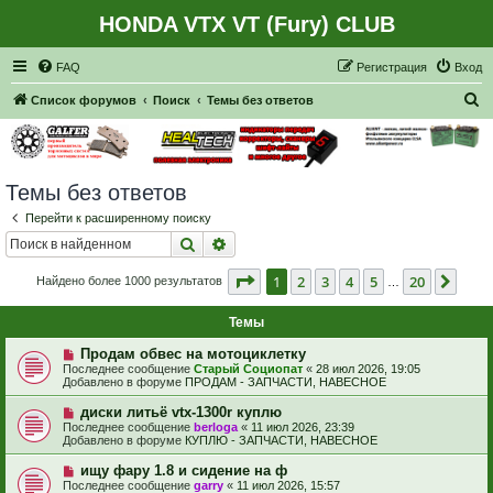
HONDA VTX VT (Fury) CLUB
Регистрация
FAQ
Р
е
г
и
с
т
р
а
ц
и
я
Вход
П
Список форумов
Поиск
Темы без ответов
о
и
с
Темы без ответов
к
Перейти к расширенному поиску
Поиск
Расширенный поиск
Страница
1
из
20
1
2
3
4
5
20
След
Найдено более 1000 результатов
…
Темы
Н
Продам обвес на мотоциклетку
о
Последнее сообщение
Старый Социопат
«
28 июл 2026, 19:05
в
Добавлено в форуме
ПРОДАМ - ЗАПЧАСТИ, НАВЕСНОЕ
о
е
Н
диски литьё vtx-1300r куплю
с
о
Последнее сообщение
berloga
«
11 июл 2026, 23:39
о
в
Добавлено в форуме
КУПЛЮ - ЗАПЧАСТИ, НАВЕСНОЕ
о
о
б
е
Н
ищу фару 1.8 и сидение на ф
щ
с
о
е
Последнее сообщение
garry
«
11 июл 2026, 15:57
о