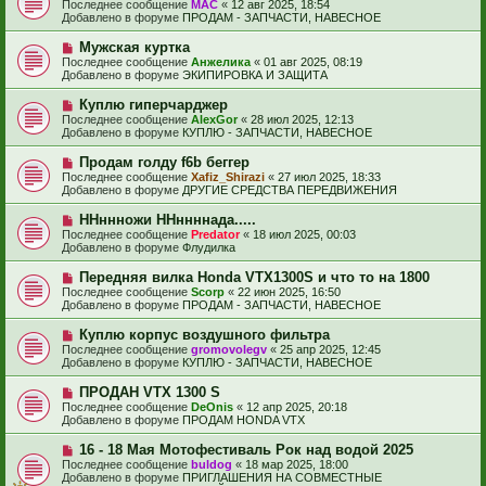
о
е
Последнее сообщение
МАС
«
12 авг 2025, 18:54
о
в
н
Добавлено в форуме
ПРОДАМ - ЗАПЧАСТИ, НАВЕСНОЕ
о
о
и
б
е
е
Н
Мужская куртка
щ
с
о
е
Последнее сообщение
Анжелика
«
01 авг 2025, 08:19
о
в
н
Добавлено в форуме
ЭКИПИРОВКА И ЗАЩИТА
о
о
и
б
е
е
Н
Куплю гиперчарджер
щ
с
о
е
Последнее сообщение
AlexGor
«
28 июл 2025, 12:13
о
в
н
Добавлено в форуме
КУПЛЮ - ЗАПЧАСТИ, НАВЕСНОЕ
о
о
и
б
е
е
Н
Продам голду f6b беггер
щ
с
о
е
Последнее сообщение
Xafiz_Shirazi
«
27 июл 2025, 18:33
о
в
н
Добавлено в форуме
ДРУГИЕ СРЕДСТВА ПЕРЕДВИЖЕНИЯ
о
о
и
б
е
е
Н
ННннножи ННннннада.....
щ
с
о
е
Последнее сообщение
Predator
«
18 июл 2025, 00:03
о
в
н
Добавлено в форуме
Флудилка
о
о
и
б
е
е
Н
Передняя вилка Honda VTX1300S и что то на 1800
щ
с
о
е
Последнее сообщение
Scorp
«
22 июн 2025, 16:50
о
в
н
Добавлено в форуме
ПРОДАМ - ЗАПЧАСТИ, НАВЕСНОЕ
о
о
и
б
е
е
Н
Куплю корпус воздушного фильтра
щ
с
о
е
Последнее сообщение
gromovolegv
«
25 апр 2025, 12:45
о
в
н
Добавлено в форуме
КУПЛЮ - ЗАПЧАСТИ, НАВЕСНОЕ
о
о
и
б
е
е
Н
ПРОДАН VTX 1300 S
щ
с
о
е
Последнее сообщение
DeOnis
«
12 апр 2025, 20:18
о
в
н
Добавлено в форуме
ПРОДАМ HONDA VTX
о
о
и
б
е
е
Н
16 - 18 Мая Мотофестиваль Рок над водой 2025
щ
с
о
е
Последнее сообщение
buldog
«
18 мар 2025, 18:00
о
в
н
Добавлено в форуме
ПРИГЛАШЕНИЯ НА СОВМЕСТНЫЕ
о