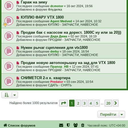
е
е
Н
Гараж на зиму
щ
с
о
е
Последнее сообщение
dr.motor
«
16 окт 2024, 19:56
о
в
н
Добавлено в форуме
Флудилка
о
о
и
б
е
е
Н
КУПЛЮ ФАРУ VTX 1800
щ
с
о
е
Последнее сообщение
Agent Medved
«
14 окт 2024, 10:32
о
в
н
Добавлено в форуме
КУПЛЮ - ЗАПЧАСТИ, НАВЕСНОЕ
о
о
и
б
е
е
Н
Продам бак с насосом на дорест. 1800С ну или за 20)))
щ
с
о
е
Последнее сообщение
Дядя Дима
«
02 окт 2024, 16:19
о
в
н
Добавлено в форуме
ПРОДАМ - ЗАПЧАСТИ, НАВЕСНОЕ
о
о
и
б
е
е
Н
Нужен рычаг сцепления для vtx1800
щ
с
о
е
Последнее сообщение
derby
«
18 сен 2024, 16:54
о
в
н
Добавлено в форуме
КУПЛЮ - ЗАПЧАСТИ, НАВЕСНОЕ
о
о
и
б
е
е
Н
Продам новую автопокрышку на зад для VTX 1800
щ
с
о
е
Последнее сообщение
Прапор_НВ
«
12 сен 2024, 07:41
о
в
н
Добавлено в форуме
ПРОДАМ - ЗАПЧАСТИ, НАВЕСНОЕ
о
о
и
б
е
е
Н
СНИМЕТСЯ 2-х к. квартира
щ
с
о
е
Последнее сообщение
Predator
«
03 сен 2024, 10:54
о
в
н
Добавлено в форуме
СДАТЬ - СНЯТЬ
о
о
и
б
е
е
щ
с
е
о
н
о
Страница
1
из
20
1
2
3
4
5
20
След
Найдено более 1000 результатов
и
…
б
е
щ
е
Перейти
н
и
е
Список форумов
Часовой пояс:
UTC+04:00