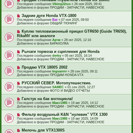
с
о
е
Последнее сообщение
Viking22rus
«
26 ноя 2025, 09:41
о
в
н
Добавлено в форуме
ПРОДАМ - ЗАПЧАСТИ, НАВЕСНОЕ
о
о
и
б
е
е
Н
Задние дуги Honda VTX-1800
щ
с
о
е
Последнее сообщение
Bat
«
07 ноя 2025, 09:50
о
в
н
Добавлено в форуме
ОБЩИЙ ТЮНИНГ
о
о
и
б
е
е
Н
Куплю тепловизионный прицел GTR650 (Guide TR650),
щ
с
о
е
RikaNV или аналоги
о
в
н
Последнее сообщение
о
Арчи
«
28 окт 2025, 12:16
о
и
Добавлено в форуме
б
БАРАХОЛКА
е
е
щ
с
е
Н
Рычаги тормоза и сцепления для Honda
о
н
о
Последнее сообщение
о
derby
«
05 окт 2025, 16:14
и
в
Добавлено в форуме
б
ПРОДАМ - ЗАПЧАСТИ, НАВЕСНОЕ
е
о
щ
е
е
Н
Продаю VTX 1800S 2002
с
н
о
Последнее сообщение
Ingvarrrrr
«
28 сен 2025, 09:11
о
и
в
Добавлено в форуме
ПРОДАМ HONDA VTX
о
е
о
б
е
Н
РУССКИЙ СЕВЕР. Мотопутешествие.
щ
с
о
е
Последнее сообщение
SAMEC
«
01 сен 2025, 12:27
о
в
н
Добавлено в форуме
ФОТО И ВИДЕО ОТЧЕТЫ
о
о
и
б
е
е
Н
Галстук на бак мотоцикла!
щ
с
о
е
Последнее сообщение
Макс1985
«
19 авг 2025, 14:12
о
в
н
Добавлено в форуме
ПРОДАМ - ЗАПЧАСТИ, НАВЕСНОЕ
о
о
и
б
е
е
Н
Фильтр воздушный K&N "нулевик" VTX 1300
щ
с
о
е
Последнее сообщение
Макс1985
«
19 авг 2025, 14:09
о
в
н
Добавлено в форуме
ПРОДАМ - ЗАПЧАСТИ, НАВЕСНОЕ
о
о
и
б
е
е
Н
Мелочь для VTX1300S
щ
с