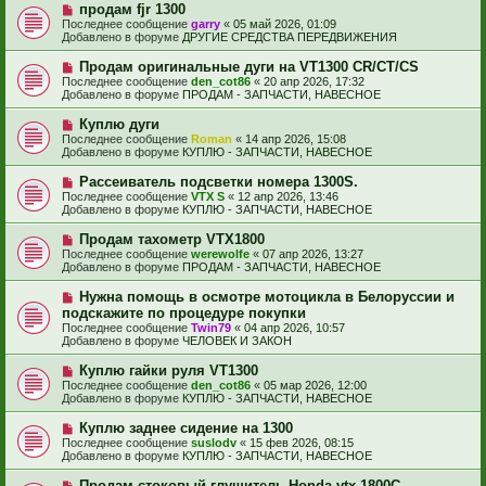
е
е
Н
продам fjr 1300
щ
с
о
е
Последнее сообщение
garry
«
05 май 2026, 01:09
о
в
н
Добавлено в форуме
ДРУГИЕ СРЕДСТВА ПЕРЕДВИЖЕНИЯ
о
о
и
б
е
е
Н
Продам оригинальные дуги на VT1300 CR/CT/CS
щ
с
о
е
Последнее сообщение
den_cot86
«
20 апр 2026, 17:32
о
в
н
Добавлено в форуме
ПРОДАМ - ЗАПЧАСТИ, НАВЕСНОЕ
о
о
и
б
е
е
Н
Куплю дуги
щ
с
о
е
Последнее сообщение
Roman
«
14 апр 2026, 15:08
о
в
н
Добавлено в форуме
КУПЛЮ - ЗАПЧАСТИ, НАВЕСНОЕ
о
о
и
б
е
е
Н
Рассеиватель подсветки номера 1300S.
щ
с
о
е
Последнее сообщение
VTX S
«
12 апр 2026, 13:46
о
в
н
Добавлено в форуме
КУПЛЮ - ЗАПЧАСТИ, НАВЕСНОЕ
о
о
и
б
е
е
Н
Продам тахометр VTX1800
щ
с
о
е
Последнее сообщение
werewolfe
«
07 апр 2026, 13:27
о
в
н
Добавлено в форуме
ПРОДАМ - ЗАПЧАСТИ, НАВЕСНОЕ
о
о
и
б
е
е
Н
Нужна помощь в осмотре мотоцикла в Белоруссии и
щ
с
о
е
подскажите по процедуре покупки
о
в
н
Последнее сообщение
о
Twin79
«
04 апр 2026, 10:57
о
и
Добавлено в форуме
б
ЧЕЛОВЕК И ЗАКОН
е
е
щ
с
е
Н
Куплю гайки руля VT1300
о
н
о
Последнее сообщение
о
den_cot86
«
05 мар 2026, 12:00
и
в
Добавлено в форуме
б
КУПЛЮ - ЗАПЧАСТИ, НАВЕСНОЕ
е
о
щ
е
е
Н
Куплю заднее сидение на 1300
с
н
о
Последнее сообщение
suslodv
«
15 фев 2026, 08:15
о
и
в
Добавлено в форуме
КУПЛЮ - ЗАПЧАСТИ, НАВЕСНОЕ
о
е
о
б
е
Н
Продам стоковый глушитель Honda vtx 1800C
щ