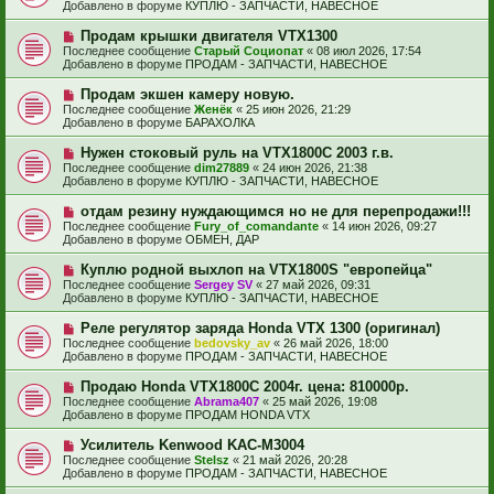
в
н
Добавлено в форуме
КУПЛЮ - ЗАПЧАСТИ, НАВЕСНОЕ
о
о
и
б
е
е
Н
Продам крышки двигателя VTX1300
щ
с
о
е
Последнее сообщение
Старый Социопат
«
08 июл 2026, 17:54
о
в
н
Добавлено в форуме
ПРОДАМ - ЗАПЧАСТИ, НАВЕСНОЕ
о
о
и
б
е
е
Н
Продам экшен камеру новую.
щ
с
о
е
Последнее сообщение
Женёк
«
25 июн 2026, 21:29
о
в
н
Добавлено в форуме
БАРАХОЛКА
о
о
и
б
е
е
Н
Нужен стоковый руль на VTX1800C 2003 г.в.
щ
с
о
е
Последнее сообщение
dim27889
«
24 июн 2026, 21:38
о
в
н
Добавлено в форуме
КУПЛЮ - ЗАПЧАСТИ, НАВЕСНОЕ
о
о
и
б
е
е
Н
отдам резину нуждающимся но не для перепродажи!!!
щ
с
о
е
Последнее сообщение
Fury_of_comandante
«
14 июн 2026, 09:27
о
в
н
Добавлено в форуме
ОБМЕН, ДАР
о
о
и
б
е
е
Н
Куплю родной выхлоп на VTX1800S "европейца"
щ
с
о
е
Последнее сообщение
Sergey SV
«
27 май 2026, 09:31
о
в
н
Добавлено в форуме
КУПЛЮ - ЗАПЧАСТИ, НАВЕСНОЕ
о
о
и
б
е
е
Н
Реле регулятор заряда Honda VTX 1300 (оригинал)
щ
с
о
е
Последнее сообщение
bedovsky_av
«
26 май 2026, 18:00
о
в
н
Добавлено в форуме
ПРОДАМ - ЗАПЧАСТИ, НАВЕСНОЕ
о
о
и
б
е
е
Н
Продаю Honda VTX1800С 2004г. цена: 810000р.
щ
с
о
е
Последнее сообщение
Abrama407
«
25 май 2026, 19:08
о
в
н
Добавлено в форуме
ПРОДАМ HONDA VTX
о
о
и
б
е
е
Н
Усилитель Kenwood KAC-M3004
щ
с
о
е
Последнее сообщение
Stelsz
«
21 май 2026, 20:28
о
в
н
Добавлено в форуме
ПРОДАМ - ЗАПЧАСТИ, НАВЕСНОЕ
о
о
и
б