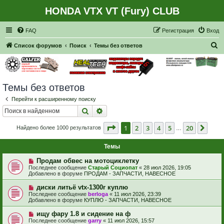
HONDA VTX VT (Fury) CLUB
Регистрация
FAQ
Р
е
г
и
с
т
р
а
ц
и
я
Вход
П
Список форумов
Поиск
Темы без ответов
о
и
с
Темы без ответов
к
Перейти к расширенному поиску
Поиск
Расширенный поиск
Страница
1
из
20
1
2
3
4
5
20
След
Найдено более 1000 результатов
…
Темы
Н
Продам обвес на мотоциклетку
о
Последнее сообщение
Старый Социопат
«
28 июл 2026, 19:05
в
Добавлено в форуме
ПРОДАМ - ЗАПЧАСТИ, НАВЕСНОЕ
о
е
Н
диски литьё vtx-1300r куплю
с
о
Последнее сообщение
berloga
«
11 июл 2026, 23:39
о
в
Добавлено в форуме
КУПЛЮ - ЗАПЧАСТИ, НАВЕСНОЕ
о
о
б
е
Н
ищу фару 1.8 и сидение на ф
щ
с
о
е
Последнее сообщение
garry
«
11 июл 2026, 15:57
о