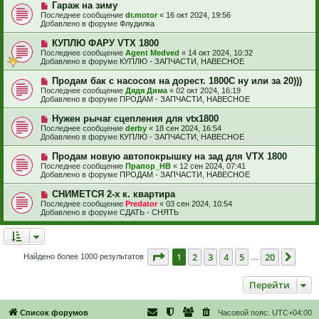
е
е
Н
Гараж на зиму
щ
с
о
е
Последнее сообщение
dr.motor
«
16 окт 2024, 19:56
о
в
н
Добавлено в форуме
Флудилка
о
о
и
б
е
е
Н
КУПЛЮ ФАРУ VTX 1800
щ
с
о
е
Последнее сообщение
Agent Medved
«
14 окт 2024, 10:32
о
в
н
Добавлено в форуме
КУПЛЮ - ЗАПЧАСТИ, НАВЕСНОЕ
о
о
и
б
е
е
Н
Продам бак с насосом на дорест. 1800С ну или за 20)))
щ
с
о
е
Последнее сообщение
Дядя Дима
«
02 окт 2024, 16:19
о
в
н
Добавлено в форуме
ПРОДАМ - ЗАПЧАСТИ, НАВЕСНОЕ
о
о
и
б
е
е
Н
Нужен рычаг сцепления для vtx1800
щ
с
о
е
Последнее сообщение
derby
«
18 сен 2024, 16:54
о
в
н
Добавлено в форуме
КУПЛЮ - ЗАПЧАСТИ, НАВЕСНОЕ
о
о
и
б
е
е
Н
Продам новую автопокрышку на зад для VTX 1800
щ
с
о
е
Последнее сообщение
Прапор_НВ
«
12 сен 2024, 07:41
о
в
н
Добавлено в форуме
ПРОДАМ - ЗАПЧАСТИ, НАВЕСНОЕ
о
о
и
б
е
е
Н
СНИМЕТСЯ 2-х к. квартира
щ
с
о
е
Последнее сообщение
Predator
«
03 сен 2024, 10:54
о
в
н
Добавлено в форуме
СДАТЬ - СНЯТЬ
о
о
и
б
е
е
щ
с
е
о
н
о
Страница
1
из
20
1
2
3
4
5
20
След
Найдено более 1000 результатов
и
…
б
е
щ
е
Перейти
н
и
е
Список форумов
Часовой пояс:
UTC+04:00