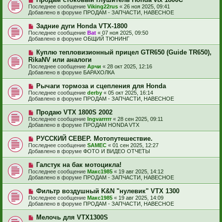
с
о
е
Последнее сообщение
Viking22rus
«
26 ноя 2025, 09:41
о
в
н
Добавлено в форуме
ПРОДАМ - ЗАПЧАСТИ, НАВЕСНОЕ
о
о
и
б
е
е
Н
Задние дуги Honda VTX-1800
щ
с
о
е
Последнее сообщение
Bat
«
07 ноя 2025, 09:50
о
в
н
Добавлено в форуме
ОБЩИЙ ТЮНИНГ
о
о
и
б
е
е
Н
Куплю тепловизионный прицел GTR650 (Guide TR650),
щ
с
о
е
RikaNV или аналоги
о
в
н
Последнее сообщение
о
Арчи
«
28 окт 2025, 12:16
о
и
Добавлено в форуме
б
БАРАХОЛКА
е
е
щ
с
е
Н
Рычаги тормоза и сцепления для Honda
о
н
о
Последнее сообщение
о
derby
«
05 окт 2025, 16:14
и
в
Добавлено в форуме
б
ПРОДАМ - ЗАПЧАСТИ, НАВЕСНОЕ
е
о
щ
е
е
Н
Продаю VTX 1800S 2002
с
н
о
Последнее сообщение
Ingvarrrrr
«
28 сен 2025, 09:11
о
и
в
Добавлено в форуме
ПРОДАМ HONDA VTX
о
е
о
б
е
Н
РУССКИЙ СЕВЕР. Мотопутешествие.
щ
с
о
е
Последнее сообщение
SAMEC
«
01 сен 2025, 12:27
о
в
н
Добавлено в форуме
ФОТО И ВИДЕО ОТЧЕТЫ
о
о
и
б
е
е
Н
Галстук на бак мотоцикла!
щ
с
о
е
Последнее сообщение
Макс1985
«
19 авг 2025, 14:12
о
в
н
Добавлено в форуме
ПРОДАМ - ЗАПЧАСТИ, НАВЕСНОЕ
о
о
и
б
е
е
Н
Фильтр воздушный K&N "нулевик" VTX 1300
щ
с
о
е
Последнее сообщение
Макс1985
«
19 авг 2025, 14:09
о
в
н
Добавлено в форуме
ПРОДАМ - ЗАПЧАСТИ, НАВЕСНОЕ
о
о
и
б
е
е
Н
Мелочь для VTX1300S
щ
с