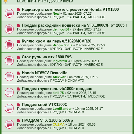
о
и
МЕРОПРИЯТИЯ ОТ ДРУЗЕЙ КЛУБА
б
е
е
щ
с
Н
Радиатор в комплекте с решеткой Honda VTX1800
е
о
о
н
Последнее сообщение
Neal
«
01 мар 2025, 07:27
о
в
и
Добавлено в форуме
ПРОДАМ - ЗАПЧАСТИ, НАВЕСНОЕ
б
о
е
щ
е
Н
Продам расходники подвески на VTX1800C/F от 2005 г
е
с
о
н
Последнее сообщение
den_cot86
«
27 фев 2025, 17:17
о
в
и
Добавлено в форуме
ПРОДАМ - ЗАПЧАСТИ, НАВЕСНОЕ
о
о
е
б
е
Н
Куплю хром на перья.51620MCVR20
щ
с
о
е
Последнее сообщение
Игорь 68rus
«
23 фев 2025, 19:53
о
в
н
Добавлено в форуме
КУПЛЮ - ЗАПЧАСТИ, НАВЕСНОЕ
о
о
и
б
е
е
Н
Сток руль на втх 1800 R\S
щ
с
о
е
Последнее сообщение
Ingvarrrrr
«
10 фев 2025, 16:11
о
в
н
Добавлено в форуме
КУПЛЮ - ЗАПЧАСТИ, НАВЕСНОЕ
о
о
и
б
е
е
Н
Honda NT650V Deauville
щ
с
о
е
Последнее сообщение
AlexGor
«
04 фев 2025, 11:16
о
в
н
Добавлено в форуме
ПРОДАМ HONDA VTX
о
о
и
б
е
е
Н
Продам глушитель vtx1800r продано
щ
с
о
е
Последнее сообщение
kirill 75
«
02 фев 2025, 13:15
о
в
н
Добавлено в форуме
ПРОДАМ - ЗАПЧАСТИ, НАВЕСНОЕ
о
о
и
б
е
е
Н
Продам свой VTX1300C
щ
с
о
е
Последнее сообщение
LordBander
«
10 янв 2025, 05:17
о
в
н
Добавлено в форуме
ПРОДАМ HONDA VTX
о
о
и
б
е
е
Н
ПРОДАМ VTX 1300 S 500тр
щ
с
о
е
Последнее сообщение
CUZMA
«
18 окт 2024, 00:36
о
в
н
Добавлено в форуме
ПРОДАМ HONDA VTX
о
о
и
б