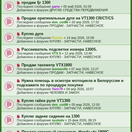
е
е
Н
продам fjr 1300
щ
с
о
е
Последнее сообщение
garry
«
05 май 2026, 01:09
о
в
н
Добавлено в форуме
ДРУГИЕ СРЕДСТВА ПЕРЕДВИЖЕНИЯ
о
о
и
б
е
е
Н
Продам оригинальные дуги на VT1300 CR/CT/CS
щ
с
о
е
Последнее сообщение
den_cot86
«
20 апр 2026, 17:32
о
в
н
Добавлено в форуме
ПРОДАМ - ЗАПЧАСТИ, НАВЕСНОЕ
о
о
и
б
е
е
Н
Куплю дуги
щ
с
о
е
Последнее сообщение
Roman
«
14 апр 2026, 15:08
о
в
н
Добавлено в форуме
КУПЛЮ - ЗАПЧАСТИ, НАВЕСНОЕ
о
о
и
б
е
е
Н
Рассеиватель подсветки номера 1300S.
щ
с
о
е
Последнее сообщение
VTX S
«
12 апр 2026, 13:46
о
в
н
Добавлено в форуме
КУПЛЮ - ЗАПЧАСТИ, НАВЕСНОЕ
о
о
и
б
е
е
Н
Продам тахометр VTX1800
щ
с
о
е
Последнее сообщение
werewolfe
«
07 апр 2026, 13:27
о
в
н
Добавлено в форуме
ПРОДАМ - ЗАПЧАСТИ, НАВЕСНОЕ
о
о
и
б
е
е
Н
Нужна помощь в осмотре мотоцикла в Белоруссии и
щ
с
о
е
подскажите по процедуре покупки
о
в
н
Последнее сообщение
о
Twin79
«
04 апр 2026, 10:57
о
и
Добавлено в форуме
б
ЧЕЛОВЕК И ЗАКОН
е
е
щ
с
е
Н
Куплю гайки руля VT1300
о
н
о
Последнее сообщение
о
den_cot86
«
05 мар 2026, 12:00
и
в
Добавлено в форуме
б
КУПЛЮ - ЗАПЧАСТИ, НАВЕСНОЕ
е
о
щ
е
е
Н
Куплю заднее сидение на 1300
с
н
о
Последнее сообщение
suslodv
«
15 фев 2026, 08:15
о
и
в
Добавлено в форуме
КУПЛЮ - ЗАПЧАСТИ, НАВЕСНОЕ
о
е
о
б
е
Н
Продам стоковый глушитель Honda vtx 1800C
щ