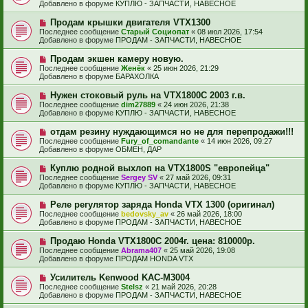
в
н
Добавлено в форуме
КУПЛЮ - ЗАПЧАСТИ, НАВЕСНОЕ
о
о
и
б
е
е
Н
Продам крышки двигателя VTX1300
щ
с
о
е
Последнее сообщение
Старый Социопат
«
08 июл 2026, 17:54
о
в
н
Добавлено в форуме
ПРОДАМ - ЗАПЧАСТИ, НАВЕСНОЕ
о
о
и
б
е
е
Н
Продам экшен камеру новую.
щ
с
о
е
Последнее сообщение
Женёк
«
25 июн 2026, 21:29
о
в
н
Добавлено в форуме
БАРАХОЛКА
о
о
и
б
е
е
Н
Нужен стоковый руль на VTX1800C 2003 г.в.
щ
с
о
е
Последнее сообщение
dim27889
«
24 июн 2026, 21:38
о
в
н
Добавлено в форуме
КУПЛЮ - ЗАПЧАСТИ, НАВЕСНОЕ
о
о
и
б
е
е
Н
отдам резину нуждающимся но не для перепродажи!!!
щ
с
о
е
Последнее сообщение
Fury_of_comandante
«
14 июн 2026, 09:27
о
в
н
Добавлено в форуме
ОБМЕН, ДАР
о
о
и
б
е
е
Н
Куплю родной выхлоп на VTX1800S "европейца"
щ
с
о
е
Последнее сообщение
Sergey SV
«
27 май 2026, 09:31
о
в
н
Добавлено в форуме
КУПЛЮ - ЗАПЧАСТИ, НАВЕСНОЕ
о
о
и
б
е
е
Н
Реле регулятор заряда Honda VTX 1300 (оригинал)
щ
с
о
е
Последнее сообщение
bedovsky_av
«
26 май 2026, 18:00
о
в
н
Добавлено в форуме
ПРОДАМ - ЗАПЧАСТИ, НАВЕСНОЕ
о
о
и
б
е
е
Н
Продаю Honda VTX1800С 2004г. цена: 810000р.
щ
с
о
е
Последнее сообщение
Abrama407
«
25 май 2026, 19:08
о
в
н
Добавлено в форуме
ПРОДАМ HONDA VTX
о
о
и
б
е
е
Н
Усилитель Kenwood KAC-M3004
щ
с
о
е
Последнее сообщение
Stelsz
«
21 май 2026, 20:28
о
в
н
Добавлено в форуме
ПРОДАМ - ЗАПЧАСТИ, НАВЕСНОЕ
о
о
и
б