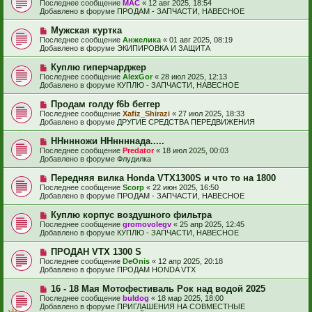
о
е
Последнее сообщение
МАС
«
12 авг 2025, 18:54
о
в
н
Добавлено в форуме
ПРОДАМ - ЗАПЧАСТИ, НАВЕСНОЕ
о
о
и
б
е
е
Н
Мужская куртка
щ
с
о
е
Последнее сообщение
Анжелика
«
01 авг 2025, 08:19
о
в
н
Добавлено в форуме
ЭКИПИРОВКА И ЗАЩИТА
о
о
и
б
е
е
Н
Куплю гиперчарджер
щ
с
о
е
Последнее сообщение
AlexGor
«
28 июл 2025, 12:13
о
в
н
Добавлено в форуме
КУПЛЮ - ЗАПЧАСТИ, НАВЕСНОЕ
о
о
и
б
е
е
Н
Продам голду f6b беггер
щ
с
о
е
Последнее сообщение
Xafiz_Shirazi
«
27 июл 2025, 18:33
о
в
н
Добавлено в форуме
ДРУГИЕ СРЕДСТВА ПЕРЕДВИЖЕНИЯ
о
о
и
б
е
е
Н
ННннножи ННннннада.....
щ
с
о
е
Последнее сообщение
Predator
«
18 июл 2025, 00:03
о
в
н
Добавлено в форуме
Флудилка
о
о
и
б
е
е
Н
Передняя вилка Honda VTX1300S и что то на 1800
щ
с
о
е
Последнее сообщение
Scorp
«
22 июн 2025, 16:50
о
в
н
Добавлено в форуме
ПРОДАМ - ЗАПЧАСТИ, НАВЕСНОЕ
о
о
и
б
е
е
Н
Куплю корпус воздушного фильтра
щ
с
о
е
Последнее сообщение
gromovolegv
«
25 апр 2025, 12:45
о
в
н
Добавлено в форуме
КУПЛЮ - ЗАПЧАСТИ, НАВЕСНОЕ
о
о
и
б
е
е
Н
ПРОДАН VTX 1300 S
щ
с
о
е
Последнее сообщение
DeOnis
«
12 апр 2025, 20:18
о
в
н
Добавлено в форуме
ПРОДАМ HONDA VTX
о
о
и
б
е
е
Н
16 - 18 Мая Мотофестиваль Рок над водой 2025
щ
с
о
е
Последнее сообщение
buldog
«
18 мар 2025, 18:00
о
в
н
Добавлено в форуме
ПРИГЛАШЕНИЯ НА СОВМЕСТНЫЕ
о