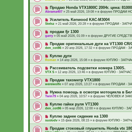
с
и
в
щ
о
е
о
е
Н
Продаю Honda VTX1800С 2004г. цена: 81000
о
е
н
о
б
Abrama407
»
25 май 2026, 19:08
» в форуме
ПРОДАМ HO
с
и
в
щ
о
е
о
е
Н
Усилитель Kenwood KAC-M3004
о
е
н
о
б
Stelsz
»
21 май 2026, 20:28
» в форуме
ПРОДАМ - ЗАПЧ
с
и
в
щ
о
е
о
е
Н
продам fjr 1300
о
е
н
о
б
garry
»
05 май 2026, 01:09
» в форуме
ДРУГИЕ СРЕДСТ
с
и
в
щ
о
е
о
е
Н
Продам оригинальные дуги на VT1300 CR/
о
е
н
о
б
den_cot86
»
20 апр 2026, 17:32
» в форуме
ПРОДАМ - З
с
и
в
щ
о
е
о
е
Н
Куплю дуги
о
е
н
о
б
Roman
»
14 апр 2026, 15:08
» в форуме
КУПЛЮ - ЗАПЧ
с
и
в
щ
о
е
о
е
Н
Рассеиватель подсветки номера 1300S.
о
е
н
о
б
VTX S
»
12 апр 2026, 13:46
» в форуме
КУПЛЮ - ЗАПЧА
с
и
в
щ
о
е
о
е
Н
Продам тахометр VTX1800
о
е
н
о
б
werewolfe
»
07 апр 2026, 13:27
» в форуме
ПРОДАМ - З
с
и
в
щ
о
е
о
е
Н
Нужна помощь в осмотре мотоцикла в Бел
о
е
н
о
б
Twin79
»
04 апр 2026, 10:57
» в форуме
ЧЕЛОВЕК И ЗАК
с
и
в
щ
о
е
о
е
Н
Куплю гайки руля VT1300
о
е
н
о
б
den_cot86
»
05 мар 2026, 12:00
» в форуме
КУПЛЮ - ЗА
с
и
в
щ
о
е
о
е
Н
Куплю заднее сидение на 1300
о
е
н
о
б
suslodv
»
15 фев 2026, 08:15
» в форуме
КУПЛЮ - ЗАП
с
и
в
щ
о
е
о
е
Н
Продам стоковый глушитель Honda vtx 18
о
е
н
о
б