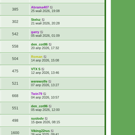
Abrama407
385
25 май 2026, 19:08
Stelsz
302
21 май 2026, 20:28
garry
542
05 май 2026, 01:09
den_cot86
558
20 апр 2026, 17:32
Roman
504
14 апр 2026, 15:08
VTX S
475
12 апр 2026, 13:46
werewolfe
521
07 апр 2026, 13:27
Twin79
668
04 апр 2026, 10:57
den_cot86
551
05 мар 2026, 12:00
suslodv
498
15 фев 2026, 08:15
Viking22rus
1600
26 ноя 2025, 09:41