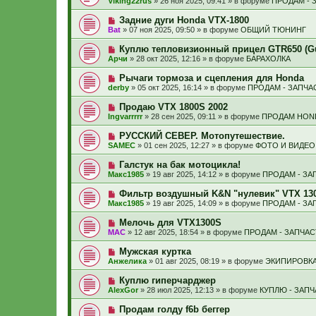
Viking22rus
»
26 ноя 2025, 09:41
» в форуме
ПРОДАМ - 
с
и
в
щ
о
е
о
е
Н
Задние дуги Honda VTX-1800
о
е
н
о
б
Bat
»
07 ноя 2025, 09:50
» в форуме
ОБЩИЙ ТЮНИНГ
с
и
в
щ
о
е
о
е
Н
Куплю тепловизионный прицел GTR650 (Gui
о
е
н
о
б
Арчи
»
28 окт 2025, 12:16
» в форуме
БАРАХОЛКА
с
и
в
щ
о
е
о
е
Н
Рычаги тормоза и сцепления для Honda
о
е
н
о
б
derby
»
05 окт 2025, 16:14
» в форуме
ПРОДАМ - ЗАПЧА
с
и
в
щ
о
е
о
е
Н
Продаю VTX 1800S 2002
о
е
н
о
б
Ingvarrrrr
»
28 сен 2025, 09:11
» в форуме
ПРОДАМ HON
с
и
в
щ
о
е
о
е
Н
РУССКИЙ СЕВЕР. Мотопутешествие.
о
е
н
о
б
SAMEC
»
01 сен 2025, 12:27
» в форуме
ФОТО И ВИДЕО
с
и
в
щ
о
е
о
е
Н
Галстук на бак мотоцикла!
о
е
н
о
б
Макс1985
»
19 авг 2025, 14:12
» в форуме
ПРОДАМ - ЗА
с
и
в
щ
о
е
о
е
Н
Фильтр воздушный K&N "нулевик" VTX 13
о
е
н
о
б
Макс1985
»
19 авг 2025, 14:09
» в форуме
ПРОДАМ - ЗА
с
и
в
щ
о
е
о
е
Н
Мелочь для VTX1300S
о
е
н
о
б
МАС
»
12 авг 2025, 18:54
» в форуме
ПРОДАМ - ЗАПЧАС
с
и
в
щ
о
е
о
е
Н
Мужская куртка
о
е
н
о
б
Анжелика
»
01 авг 2025, 08:19
» в форуме
ЭКИПИРОВКА
с
и
в
щ
о
е
о
е
Н
Куплю гиперчарджер
о
е
н
о
б
AlexGor
»
28 июл 2025, 12:13
» в форуме
КУПЛЮ - ЗАП
с
и
в
щ
о
е
о
е
Н
Продам голду f6b беггер
о
е
н
о