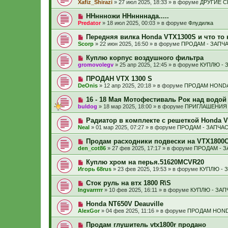
б
Xafiz_Shirazi
»
27 июл 2025, 18:33
» в форуме
ДРУГИЕ 
с
и
в
щ
о
е
о
е
Н
ННннножи ННннннада.....
о
е
н
о
б
Predator
»
18 июл 2025, 00:03
» в форуме
Флудилка
с
и
в
щ
о
е
о
е
Н
Передняя вилка Honda VTX1300S и что то 
о
е
н
о
б
Scorp
»
22 июн 2025, 16:50
» в форуме
ПРОДАМ - ЗАПЧ
с
и
в
щ
о
е
о
е
Н
Куплю корпус воздушного фильтра
о
е
н
о
б
gromovolegv
»
25 апр 2025, 12:45
» в форуме
КУПЛЮ - 
с
и
в
щ
о
е
о
е
Н
ПРОДАН VTX 1300 S
о
е
н
о
б
DeOnis
»
12 апр 2025, 20:18
» в форуме
ПРОДАМ HONDA
с
и
в
щ
о
е
о
е
Н
16 - 18 Мая Мотофестиваль Рок над водой
о
е
н
о
б
buldog
»
18 мар 2025, 18:00
» в форуме
ПРИГЛАШЕНИЯ 
с
и
в
щ
о
е
о
е
Н
Радиатор в комплекте с решеткой Honda 
о
е
н
о
б
Neal
»
01 мар 2025, 07:27
» в форуме
ПРОДАМ - ЗАПЧА
с
и
в
щ
о
е
о
е
Н
Продам расходники подвески на VTX1800C/
о
е
н
о
б
den_cot86
»
27 фев 2025, 17:17
» в форуме
ПРОДАМ - 
с
и
в
щ
о
е
о
е
Н
Куплю хром на перья.51620MCVR20
о
е
н
о
б
Игорь 68rus
»
23 фев 2025, 19:53
» в форуме
КУПЛЮ - 
с
и
в
щ
о
е
о
е
Н
Сток руль на втх 1800 R\S
о
е
н
о
б
Ingvarrrrr
»
10 фев 2025, 16:11
» в форуме
КУПЛЮ - ЗА
с
и
в
щ
о
е
о
е
Н
Honda NT650V Deauville
о
е
н
о
б
AlexGor
»
04 фев 2025, 11:16
» в форуме
ПРОДАМ HOND
с
и
в
щ
о
е
о
е
Н
Продам глушитель vtx1800r продано
о
е
н