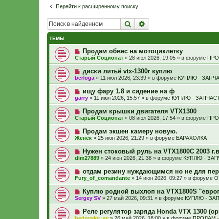
Перейти к расширенному поиску
Поиск
Расширенный поиск
ТЕМЫ
Н
Продам обвес на мотоциклетку
о
Старый Социопат
»
28 июл 2026, 19:05
» в форуме
ПРО
в
о
Н
диски литьё vtx-1300r куплю
е
о
berloga
»
11 июл 2026, 23:39
» в форуме
КУПЛЮ - ЗАПЧ
с
в
о
о
Н
ищу фару 1.8 и сидение на ф
о
е
о
б
garry
»
11 июл 2026, 15:57
» в форуме
КУПЛЮ - ЗАПЧАС
с
в
щ
о
о
е
Н
Продам крышки двигателя VTX1300
о
е
н
о
б
Старый Социопат
»
08 июл 2026, 17:54
» в форуме
ПРО
с
и
в
щ
о
е
о
е
Н
Продам экшен камеру новую.
о
е
н
о
б
Женёк
»
25 июн 2026, 21:29
» в форуме
БАРАХОЛКА
с
и
в
щ
о
е
о
е
Н
Нужен стоковый руль на VTX1800C 2003 г.в
о
е
н
о
б
dim27889
»
24 июн 2026, 21:38
» в форуме
КУПЛЮ - ЗА
с
и
в
щ
о
е
о
е
Н
отдам резину нуждающимся но не для пер
о
е
н
о
б
Fury_of_comandante
»
14 июн 2026, 09:27
» в форуме
О
с
и
в
щ
о
е
о
е
Н
Куплю родной выхлоп на VTX1800S "евро
о
е
н
о
б
Sergey SV
»
27 май 2026, 09:31
» в форуме
КУПЛЮ - ЗА
с
и
в
щ
о
е
о
е
Н
Реле регулятор заряда Honda VTX 1300 (ор
о
е
н
о
б
bedovsky_av
»
26 май 2026, 18:00
» в форуме
ПРОДАМ 