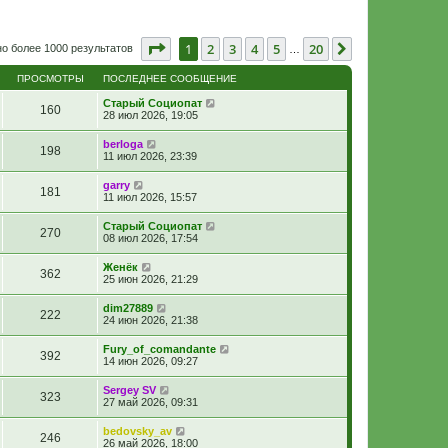
Страница
1
из
20
1
2
3
4
5
20
След.
о более 1000 результатов
…
ПРОСМОТРЫ
ПОСЛЕДНЕЕ СООБЩЕНИЕ
Старый Социопат
160
28 июл 2026, 19:05
berloga
198
11 июл 2026, 23:39
garry
181
11 июл 2026, 15:57
Старый Социопат
270
08 июл 2026, 17:54
Женёк
362
25 июн 2026, 21:29
dim27889
222
24 июн 2026, 21:38
Fury_of_comandante
392
14 июн 2026, 09:27
Sergey SV
323
27 май 2026, 09:31
bedovsky_av
246
26 май 2026, 18:00