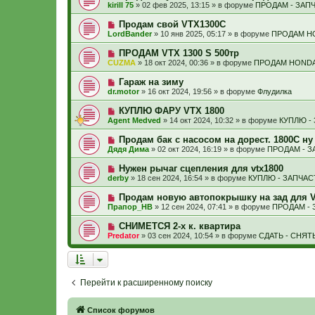
о
б
kirill 75
»
02 фев 2025, 13:15
» в форуме
ПРОДАМ - ЗАП
с
и
в
щ
о
е
о
е
Н
Продам свой VTX1300C
о
е
н
о
б
LordBander
»
10 янв 2025, 05:17
» в форуме
ПРОДАМ H
с
и
в
щ
о
е
о
е
Н
ПРОДАМ VTX 1300 S 500тр
о
е
н
о
б
CUZMA
»
18 окт 2024, 00:36
» в форуме
ПРОДАМ HONDA
с
и
в
щ
о
е
о
е
Н
Гараж на зиму
о
е
н
о
б
dr.motor
»
16 окт 2024, 19:56
» в форуме
Флудилка
с
и
в
щ
о
е
о
е
Н
КУПЛЮ ФАРУ VTX 1800
о
е
н
о
б
Agent Medved
»
14 окт 2024, 10:32
» в форуме
КУПЛЮ -
с
и
в
щ
о
е
о
е
Н
Продам бак с насосом на дорест. 1800С ну и
о
е
н
о
б
Дядя Дима
»
02 окт 2024, 16:19
» в форуме
ПРОДАМ - З
с
и
в
щ
о
е
о
е
Н
Нужен рычаг сцепления для vtx1800
о
е
н
о
б
derby
»
18 сен 2024, 16:54
» в форуме
КУПЛЮ - ЗАПЧАС
с
и
в
щ
о
е
о
е
Н
Продам новую автопокрышку на зад для V
о
е
н
о
б
Прапор_НВ
»
12 сен 2024, 07:41
» в форуме
ПРОДАМ - 
с
и
в
щ
о
е
о
е
Н
СНИМЕТСЯ 2-х к. квартира
о
е
н
о
б
Predator
»
03 сен 2024, 10:54
» в форуме
СДАТЬ - СНЯТ
с
и
в
щ
о
е
о
е
о
е
н
б
с
и
щ
о
е
е
Перейти к расширенному поиску
о
н
б
и
щ
е
е
Связаться с
Список форумов