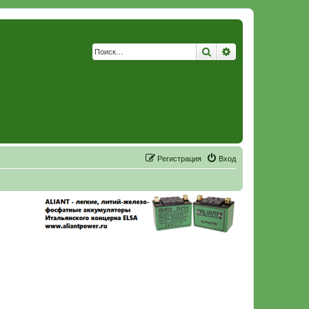
Поиск
Расширенный по
Р
е
г
и
с
т
р
а
ц
и
я
Вход