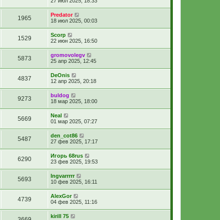
27 июл 2025, 18:33
Predator
1965
18 июл 2025, 00:03
Scorp
1529
22 июн 2025, 16:50
gromovolegv
5873
25 апр 2025, 12:45
DeOnis
4837
12 апр 2025, 20:18
buldog
9273
18 мар 2025, 18:00
Neal
5669
01 мар 2025, 07:27
den_cot86
5487
27 фев 2025, 17:17
Игорь 68rus
6290
23 фев 2025, 19:53
Ingvarrrrr
5693
10 фев 2025, 16:11
AlexGor
4739
04 фев 2025, 11:16
kirill 75
3669