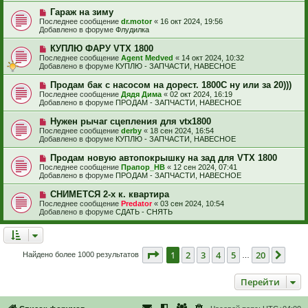
и
б
е
е
Н
Гараж на зиму
щ
с
о
е
Последнее сообщение
dr.motor
«
16 окт 2024, 19:56
о
в
н
Добавлено в форуме
Флудилка
о
о
и
б
е
е
Н
КУПЛЮ ФАРУ VTX 1800
щ
с
о
е
Последнее сообщение
Agent Medved
«
14 окт 2024, 10:32
о
в
н
Добавлено в форуме
КУПЛЮ - ЗАПЧАСТИ, НАВЕСНОЕ
о
о
и
б
е
е
Н
Продам бак с насосом на дорест. 1800С ну или за 20)))
щ
с
о
е
Последнее сообщение
Дядя Дима
«
02 окт 2024, 16:19
о
в
н
Добавлено в форуме
ПРОДАМ - ЗАПЧАСТИ, НАВЕСНОЕ
о
о
и
б
е
е
Н
Нужен рычаг сцепления для vtx1800
щ
с
о
е
Последнее сообщение
derby
«
18 сен 2024, 16:54
о
в
н
Добавлено в форуме
КУПЛЮ - ЗАПЧАСТИ, НАВЕСНОЕ
о
о
и
б
е
е
Н
Продам новую автопокрышку на зад для VTX 1800
щ
с
о
е
Последнее сообщение
Прапор_НВ
«
12 сен 2024, 07:41
о
в
н
Добавлено в форуме
ПРОДАМ - ЗАПЧАСТИ, НАВЕСНОЕ
о
о
и
б
е
е
Н
СНИМЕТСЯ 2-х к. квартира
щ
с
о
е
Последнее сообщение
Predator
«
03 сен 2024, 10:54
о
в
н
Добавлено в форуме
СДАТЬ - СНЯТЬ
о
о
и
б
е
е
щ
с
е
о
н
о
Страница
1
из
20
1
2
3
4
5
20
След
Найдено более 1000 результатов
и
…
б
е
щ
е
Перейти
н
и
е