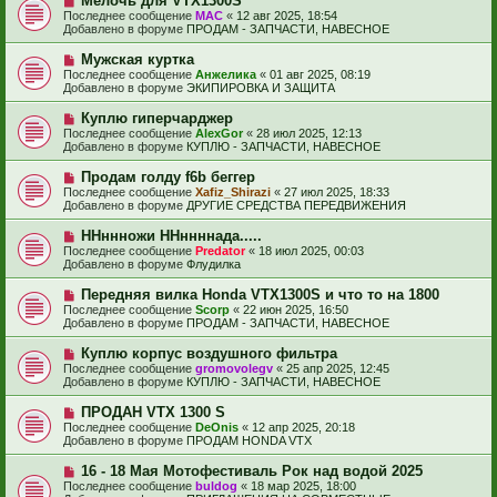
Мелочь для VTX1300S
щ
с
о
е
Последнее сообщение
МАС
«
12 авг 2025, 18:54
о
в
н
Добавлено в форуме
ПРОДАМ - ЗАПЧАСТИ, НАВЕСНОЕ
о
о
и
б
е
е
Н
Мужская куртка
щ
с
о
е
Последнее сообщение
Анжелика
«
01 авг 2025, 08:19
о
в
н
Добавлено в форуме
ЭКИПИРОВКА И ЗАЩИТА
о
о
и
б
е
е
Н
Куплю гиперчарджер
щ
с
о
е
Последнее сообщение
AlexGor
«
28 июл 2025, 12:13
о
в
н
Добавлено в форуме
КУПЛЮ - ЗАПЧАСТИ, НАВЕСНОЕ
о
о
и
б
е
е
Н
Продам голду f6b беггер
щ
с
о
е
Последнее сообщение
Xafiz_Shirazi
«
27 июл 2025, 18:33
о
в
н
Добавлено в форуме
ДРУГИЕ СРЕДСТВА ПЕРЕДВИЖЕНИЯ
о
о
и
б
е
е
Н
ННннножи ННннннада.....
щ
с
о
е
Последнее сообщение
Predator
«
18 июл 2025, 00:03
о
в
н
Добавлено в форуме
Флудилка
о
о
и
б
е
е
Н
Передняя вилка Honda VTX1300S и что то на 1800
щ
с
о
е
Последнее сообщение
Scorp
«
22 июн 2025, 16:50
о
в
н
Добавлено в форуме
ПРОДАМ - ЗАПЧАСТИ, НАВЕСНОЕ
о
о
и
б
е
е
Н
Куплю корпус воздушного фильтра
щ
с
о
е
Последнее сообщение
gromovolegv
«
25 апр 2025, 12:45
о
в
н
Добавлено в форуме
КУПЛЮ - ЗАПЧАСТИ, НАВЕСНОЕ
о
о
и
б
е
е
Н
ПРОДАН VTX 1300 S
щ
с
о
е
Последнее сообщение
DeOnis
«
12 апр 2025, 20:18
о
в
н
Добавлено в форуме
ПРОДАМ HONDA VTX
о
о
и
б
е
е
Н
16 - 18 Мая Мотофестиваль Рок над водой 2025
щ
с
о
е
Последнее сообщение
buldog
«
18 мар 2025, 18:00
о
в