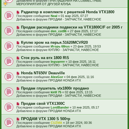
н
Добавлено в форуме
ПРИГЛАШЕНИЯ НА СОВМЕСТНЫЕ
о
о
и
МЕРОПРИЯТИЯ ОТ ДРУЗЕЙ КЛУБА
б
е
е
щ
с
Н
Радиатор в комплекте с решеткой Honda VTX1800
е
о
о
н
Последнее сообщение
Neal
«
01 мар 2025, 07:27
о
в
и
Добавлено в форуме
ПРОДАМ - ЗАПЧАСТИ, НАВЕСНОЕ
б
о
е
щ
е
Н
Продам расходники подвески на VTX1800C/F от 2005 г
е
с
о
н
Последнее сообщение
den_cot86
«
27 фев 2025, 17:17
о
в
и
Добавлено в форуме
ПРОДАМ - ЗАПЧАСТИ, НАВЕСНОЕ
о
о
е
б
е
Н
Куплю хром на перья.51620MCVR20
щ
с
о
е
Последнее сообщение
Игорь 68rus
«
23 фев 2025, 19:53
о
в
н
Добавлено в форуме
КУПЛЮ - ЗАПЧАСТИ, НАВЕСНОЕ
о
о
и
б
е
е
Н
Сток руль на втх 1800 R\S
щ
с
о
е
Последнее сообщение
Ingvarrrrr
«
10 фев 2025, 16:11
о
в
н
Добавлено в форуме
КУПЛЮ - ЗАПЧАСТИ, НАВЕСНОЕ
о
о
и
б
е
е
Н
Honda NT650V Deauville
щ
с
о
е
Последнее сообщение
AlexGor
«
04 фев 2025, 11:16
о
в
н
Добавлено в форуме
ПРОДАМ HONDA VTX
о
о
и
б
е
е
Н
Продам глушитель vtx1800r продано
щ
с
о
е
Последнее сообщение
kirill 75
«
02 фев 2025, 13:15
о
в
н
Добавлено в форуме
ПРОДАМ - ЗАПЧАСТИ, НАВЕСНОЕ
о
о
и
б
е
е
Н
Продам свой VTX1300C
щ
с
о
е
Последнее сообщение
LordBander
«
10 янв 2025, 05:17
о
в
н
Добавлено в форуме
ПРОДАМ HONDA VTX
о
о
и
б
е
е
Н
ПРОДАМ VTX 1300 S 500тр
щ
с
о
е
Последнее сообщение
CUZMA
«
18 окт 2024, 00:36
о
в
н
Добавлено в форуме
ПРОДАМ HONDA VTX
о
о