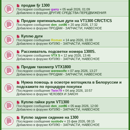
и
б
е
е
Н
продам fjr 1300
щ
с
о
е
Последнее сообщение
garry
«
05 май 2026, 01:09
о
в
н
Добавлено в форуме
ДРУГИЕ СРЕДСТВА ПЕРЕДВИЖЕНИЯ
о
о
и
б
е
е
Н
Продам оригинальные дуги на VT1300 CR/CT/CS
щ
с
о
е
Последнее сообщение
den_cot86
«
20 апр 2026, 17:32
о
в
н
Добавлено в форуме
ПРОДАМ - ЗАПЧАСТИ, НАВЕСНОЕ
о
о
и
б
е
е
Н
Куплю дуги
щ
с
о
е
Последнее сообщение
Roman
«
14 апр 2026, 15:08
о
в
н
Добавлено в форуме
КУПЛЮ - ЗАПЧАСТИ, НАВЕСНОЕ
о
о
и
б
е
е
Н
Рассеиватель подсветки номера 1300S.
щ
с
о
е
Последнее сообщение
VTX S
«
12 апр 2026, 13:46
о
в
н
Добавлено в форуме
КУПЛЮ - ЗАПЧАСТИ, НАВЕСНОЕ
о
о
и
б
е
е
Н
Продам тахометр VTX1800
щ
с
о
е
Последнее сообщение
werewolfe
«
07 апр 2026, 13:27
о
в
н
Добавлено в форуме
ПРОДАМ - ЗАПЧАСТИ, НАВЕСНОЕ
о
о
и
б
е
е
Н
Нужна помощь в осмотре мотоцикла в Белоруссии и
щ
с
о
е
подскажите по процедуре покупки
о
в
н
Последнее сообщение
о
Twin79
«
04 апр 2026, 10:57
о
и
Добавлено в форуме
б
ЧЕЛОВЕК И ЗАКОН
е
е
щ
с
е
Н
Куплю гайки руля VT1300
о
н
о
Последнее сообщение
о
den_cot86
«
05 мар 2026, 12:00
и
в
Добавлено в форуме
б
КУПЛЮ - ЗАПЧАСТИ, НАВЕСНОЕ
е
о
щ
е
е
Н
Куплю заднее сидение на 1300
с
н
о
Последнее сообщение
suslodv
«
15 фев 2026, 08:15
о
и
в
Добавлено в форуме
КУПЛЮ - ЗАПЧАСТИ, НАВЕСНОЕ
о
е
о
б