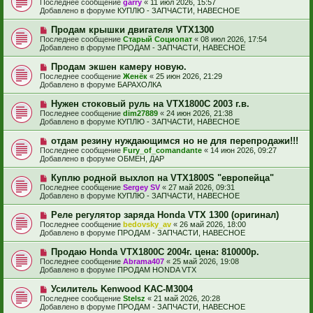
е
Последнее сообщение
garry
«
11 июл 2026, 15:57
о
в
н
Добавлено в форуме
КУПЛЮ - ЗАПЧАСТИ, НАВЕСНОЕ
о
о
и
б
е
е
Н
Продам крышки двигателя VTX1300
щ
с
о
е
Последнее сообщение
Старый Социопат
«
08 июл 2026, 17:54
о
в
н
Добавлено в форуме
ПРОДАМ - ЗАПЧАСТИ, НАВЕСНОЕ
о
о
и
б
е
е
Н
Продам экшен камеру новую.
щ
с
о
е
Последнее сообщение
Женёк
«
25 июн 2026, 21:29
о
в
н
Добавлено в форуме
БАРАХОЛКА
о
о
и
б
е
е
Н
Нужен стоковый руль на VTX1800C 2003 г.в.
щ
с
о
е
Последнее сообщение
dim27889
«
24 июн 2026, 21:38
о
в
н
Добавлено в форуме
КУПЛЮ - ЗАПЧАСТИ, НАВЕСНОЕ
о
о
и
б
е
е
Н
отдам резину нуждающимся но не для перепродажи!!!
щ
с
о
е
Последнее сообщение
Fury_of_comandante
«
14 июн 2026, 09:27
о
в
н
Добавлено в форуме
ОБМЕН, ДАР
о
о
и
б
е
е
Н
Куплю родной выхлоп на VTX1800S "европейца"
щ
с
о
е
Последнее сообщение
Sergey SV
«
27 май 2026, 09:31
о
в
н
Добавлено в форуме
КУПЛЮ - ЗАПЧАСТИ, НАВЕСНОЕ
о
о
и
б
е
е
Н
Реле регулятор заряда Honda VTX 1300 (оригинал)
щ
с
о
е
Последнее сообщение
bedovsky_av
«
26 май 2026, 18:00
о
в
н
Добавлено в форуме
ПРОДАМ - ЗАПЧАСТИ, НАВЕСНОЕ
о
о
и
б
е
е
Н
Продаю Honda VTX1800С 2004г. цена: 810000р.
щ
с
о
е
Последнее сообщение
Abrama407
«
25 май 2026, 19:08
о
в
н
Добавлено в форуме
ПРОДАМ HONDA VTX
о
о
и
б
е
е
Н
Усилитель Kenwood KAC-M3004
щ
с
о
е
Последнее сообщение
Stelsz
«
21 май 2026, 20:28
о
в
н
Добавлено в форуме
ПРОДАМ - ЗАПЧАСТИ, НАВЕСНОЕ
о
о