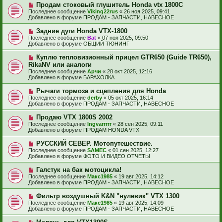
е
Н
Продам стоковый глушитель Honda vtx 1800C
щ
с
о
е
Последнее сообщение
Viking22rus
«
26 ноя 2025, 09:41
о
в
н
Добавлено в форуме
ПРОДАМ - ЗАПЧАСТИ, НАВЕСНОЕ
о
о
и
б
е
е
Н
Задние дуги Honda VTX-1800
щ
с
о
е
Последнее сообщение
Bat
«
07 ноя 2025, 09:50
о
в
н
Добавлено в форуме
ОБЩИЙ ТЮНИНГ
о
о
и
б
е
е
Н
Куплю тепловизионный прицел GTR650 (Guide TR650),
щ
с
о
е
RikaNV или аналоги
о
в
н
Последнее сообщение
о
Арчи
«
28 окт 2025, 12:16
о
и
Добавлено в форуме
б
БАРАХОЛКА
е
е
щ
с
е
Н
Рычаги тормоза и сцепления для Honda
о
н
о
Последнее сообщение
о
derby
«
05 окт 2025, 16:14
и
в
Добавлено в форуме
б
ПРОДАМ - ЗАПЧАСТИ, НАВЕСНОЕ
е
о
щ
е
е
Н
Продаю VTX 1800S 2002
с
н
о
Последнее сообщение
Ingvarrrrr
«
28 сен 2025, 09:11
о
и
в
Добавлено в форуме
ПРОДАМ HONDA VTX
о
е
о
б
е
Н
РУССКИЙ СЕВЕР. Мотопутешествие.
щ
с
о
е
Последнее сообщение
SAMEC
«
01 сен 2025, 12:27
о
в
н
Добавлено в форуме
ФОТО И ВИДЕО ОТЧЕТЫ
о
о
и
б
е
е
Н
Галстук на бак мотоцикла!
щ
с
о
е
Последнее сообщение
Макс1985
«
19 авг 2025, 14:12
о
в
н
Добавлено в форуме
ПРОДАМ - ЗАПЧАСТИ, НАВЕСНОЕ
о
о
и
б
е
е
Н
Фильтр воздушный K&N "нулевик" VTX 1300
щ
с
о
е
Последнее сообщение
Макс1985
«
19 авг 2025, 14:09
о
в
н
Добавлено в форуме
ПРОДАМ - ЗАПЧАСТИ, НАВЕСНОЕ
о
о
и
б
е
е
Н