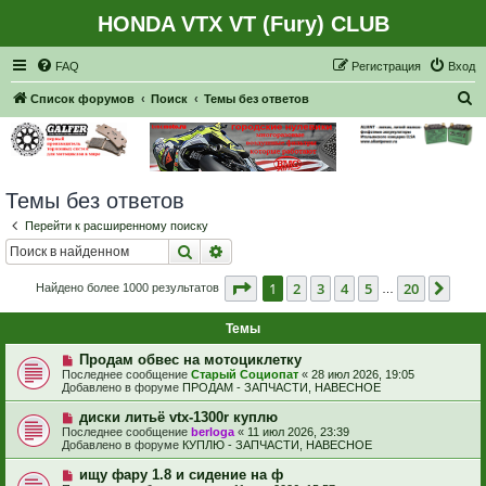
HONDA VTX VT (Fury) CLUB
Регистрация
FAQ
Р
е
г
и
с
т
р
а
ц
и
я
Вход
П
Список форумов
Поиск
Темы без ответов
о
и
с
Темы без ответов
к
Перейти к расширенному поиску
Поиск
Расширенный поиск
Страница
1
из
20
1
2
3
4
5
20
След
Найдено более 1000 результатов
…
Темы
Н
Продам обвес на мотоциклетку
о
Последнее сообщение
Старый Социопат
«
28 июл 2026, 19:05
в
Добавлено в форуме
ПРОДАМ - ЗАПЧАСТИ, НАВЕСНОЕ
о
е
Н
диски литьё vtx-1300r куплю
с
о
Последнее сообщение
berloga
«
11 июл 2026, 23:39
о
в
Добавлено в форуме
КУПЛЮ - ЗАПЧАСТИ, НАВЕСНОЕ
о
о
б
е
Н
ищу фару 1.8 и сидение на ф
щ
с
о