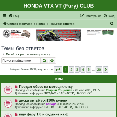
HONDA VTX VT (Fury) CLUB
Регистрация
FAQ
Р
е
г
и
с
т
р
а
ц
и
я
Вход
П
Список форумов
Поиск
Темы без ответов
о
и
с
Темы без ответов
к
Перейти к расширенному поиску
Поиск
Расширенный поиск
Страница
1
из
20
1
2
3
4
5
20
След
Найдено более 1000 результатов
…
Темы
Н
Продам обвес на мотоциклетку
о
Последнее сообщение
Старый Социопат
«
28 июл 2026, 19:05
в
Добавлено в форуме
ПРОДАМ - ЗАПЧАСТИ, НАВЕСНОЕ
о
е
Н
диски литьё vtx-1300r куплю
с
о
Последнее сообщение
berloga
«
11 июл 2026, 23:39
о
в
Добавлено в форуме
КУПЛЮ - ЗАПЧАСТИ, НАВЕСНОЕ
о
о
б
е
Н
ищу фару 1.8 и сидение на ф
щ
с
о