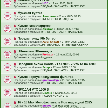
Мелочь для VTX1300S
щ
с
о
е
Последнее сообщение
МАС
«
12 авг 2025, 18:54
о
в
н
Добавлено в форуме
ПРОДАМ - ЗАПЧАСТИ, НАВЕСНОЕ
о
о
и
б
е
е
Н
Мужская куртка
щ
с
о
е
Последнее сообщение
Анжелика
«
01 авг 2025, 08:19
о
в
н
Добавлено в форуме
ЭКИПИРОВКА И ЗАЩИТА
о
о
и
б
е
е
Н
Куплю гиперчарджер
щ
с
о
е
Последнее сообщение
AlexGor
«
28 июл 2025, 12:13
о
в
н
Добавлено в форуме
КУПЛЮ - ЗАПЧАСТИ, НАВЕСНОЕ
о
о
и
б
е
е
Н
Продам голду f6b беггер
щ
с
о
е
Последнее сообщение
Xafiz_Shirazi
«
27 июл 2025, 18:33
о
в
н
Добавлено в форуме
ДРУГИЕ СРЕДСТВА ПЕРЕДВИЖЕНИЯ
о
о
и
б
е
е
Н
ННннножи ННннннада.....
щ
с
о
е
Последнее сообщение
Predator
«
18 июл 2025, 00:03
о
в
н
Добавлено в форуме
Флудилка
о
о
и
б
е
е
Н
Передняя вилка Honda VTX1300S и что то на 1800
щ
с
о
е
Последнее сообщение
Scorp
«
22 июн 2025, 16:50
о
в
н
Добавлено в форуме
ПРОДАМ - ЗАПЧАСТИ, НАВЕСНОЕ
о
о
и
б
е
е
Н
Куплю корпус воздушного фильтра
щ
с
о
е
Последнее сообщение
gromovolegv
«
25 апр 2025, 12:45
о
в
н
Добавлено в форуме
КУПЛЮ - ЗАПЧАСТИ, НАВЕСНОЕ
о
о
и
б
е
е
Н
ПРОДАН VTX 1300 S
щ
с
о
е
Последнее сообщение
DeOnis
«
12 апр 2025, 20:18
о
в
н
Добавлено в форуме
ПРОДАМ HONDA VTX
о
о
и
б
е
е
Н
16 - 18 Мая Мотофестиваль Рок над водой 2025
щ
с
о
е
Последнее сообщение
buldog
«
18 мар 2025, 18:00
о
в