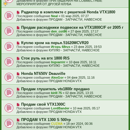
н
Добавлено в форуме
ПРИГЛАШЕНИЯ НА СОВМЕСТНЫЕ
о
о
и
МЕРОПРИЯТИЯ ОТ ДРУЗЕЙ КЛУБА
б
е
е
щ
с
Н
Радиатор в комплекте с решеткой Honda VTX1800
е
о
о
н
Последнее сообщение
Neal
«
01 мар 2025, 07:27
о
в
и
Добавлено в форуме
ПРОДАМ - ЗАПЧАСТИ, НАВЕСНОЕ
б
о
е
щ
е
Н
Продам расходники подвески на VTX1800C/F от 2005 г
е
с
о
н
Последнее сообщение
den_cot86
«
27 фев 2025, 17:17
о
в
и
Добавлено в форуме
ПРОДАМ - ЗАПЧАСТИ, НАВЕСНОЕ
о
о
е
б
е
Н
Куплю хром на перья.51620MCVR20
щ
с
о
е
Последнее сообщение
Игорь 68rus
«
23 фев 2025, 19:53
о
в
н
Добавлено в форуме
КУПЛЮ - ЗАПЧАСТИ, НАВЕСНОЕ
о
о
и
б
е
е
Н
Сток руль на втх 1800 R\S
щ
с
о
е
Последнее сообщение
Ingvarrrrr
«
10 фев 2025, 16:11
о
в
н
Добавлено в форуме
КУПЛЮ - ЗАПЧАСТИ, НАВЕСНОЕ
о
о
и
б
е
е
Н
Honda NT650V Deauville
щ
с
о
е
Последнее сообщение
AlexGor
«
04 фев 2025, 11:16
о
в
н
Добавлено в форуме
ПРОДАМ HONDA VTX
о
о
и
б
е
е
Н
Продам глушитель vtx1800r продано
щ
с
о
е
Последнее сообщение
kirill 75
«
02 фев 2025, 13:15
о
в
н
Добавлено в форуме
ПРОДАМ - ЗАПЧАСТИ, НАВЕСНОЕ
о
о
и
б
е
е
Н
Продам свой VTX1300C
щ
с
о
е
Последнее сообщение
LordBander
«
10 янв 2025, 05:17
о
в
н
Добавлено в форуме
ПРОДАМ HONDA VTX
о
о
и
б
е
е
Н
ПРОДАМ VTX 1300 S 500тр
щ
с
о
е
Последнее сообщение
CUZMA
«
18 окт 2024, 00:36
о
в
н
Добавлено в форуме
ПРОДАМ HONDA VTX
о
о