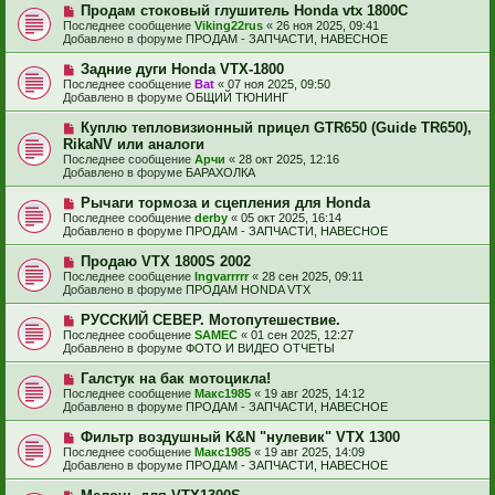
е
Н
Продам стоковый глушитель Honda vtx 1800C
щ
с
о
е
Последнее сообщение
Viking22rus
«
26 ноя 2025, 09:41
о
в
н
Добавлено в форуме
ПРОДАМ - ЗАПЧАСТИ, НАВЕСНОЕ
о
о
и
б
е
е
Н
Задние дуги Honda VTX-1800
щ
с
о
е
Последнее сообщение
Bat
«
07 ноя 2025, 09:50
о
в
н
Добавлено в форуме
ОБЩИЙ ТЮНИНГ
о
о
и
б
е
е
Н
Куплю тепловизионный прицел GTR650 (Guide TR650),
щ
с
о
е
RikaNV или аналоги
о
в
н
Последнее сообщение
о
Арчи
«
28 окт 2025, 12:16
о
и
Добавлено в форуме
б
БАРАХОЛКА
е
е
щ
с
е
Н
Рычаги тормоза и сцепления для Honda
о
н
о
Последнее сообщение
о
derby
«
05 окт 2025, 16:14
и
в
Добавлено в форуме
б
ПРОДАМ - ЗАПЧАСТИ, НАВЕСНОЕ
е
о
щ
е
е
Н
Продаю VTX 1800S 2002
с
н
о
Последнее сообщение
Ingvarrrrr
«
28 сен 2025, 09:11
о
и
в
Добавлено в форуме
ПРОДАМ HONDA VTX
о
е
о
б
е
Н
РУССКИЙ СЕВЕР. Мотопутешествие.
щ
с
о
е
Последнее сообщение
SAMEC
«
01 сен 2025, 12:27
о
в
н
Добавлено в форуме
ФОТО И ВИДЕО ОТЧЕТЫ
о
о
и
б
е
е
Н
Галстук на бак мотоцикла!
щ
с
о
е
Последнее сообщение
Макс1985
«
19 авг 2025, 14:12
о
в
н
Добавлено в форуме
ПРОДАМ - ЗАПЧАСТИ, НАВЕСНОЕ
о
о
и
б
е
е
Н
Фильтр воздушный K&N "нулевик" VTX 1300
щ
с
о
е
Последнее сообщение
Макс1985
«
19 авг 2025, 14:09
о
в
н
Добавлено в форуме
ПРОДАМ - ЗАПЧАСТИ, НАВЕСНОЕ
о
о
и
б
е
е
Н