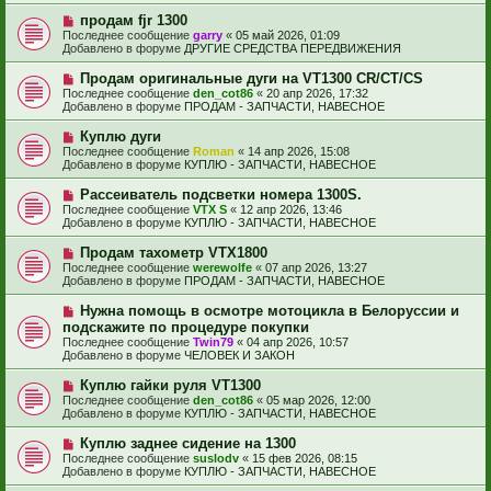
и
б
е
е
Н
продам fjr 1300
щ
с
о
е
Последнее сообщение
garry
«
05 май 2026, 01:09
о
в
н
Добавлено в форуме
ДРУГИЕ СРЕДСТВА ПЕРЕДВИЖЕНИЯ
о
о
и
б
е
е
Н
Продам оригинальные дуги на VT1300 CR/CT/CS
щ
с
о
е
Последнее сообщение
den_cot86
«
20 апр 2026, 17:32
о
в
н
Добавлено в форуме
ПРОДАМ - ЗАПЧАСТИ, НАВЕСНОЕ
о
о
и
б
е
е
Н
Куплю дуги
щ
с
о
е
Последнее сообщение
Roman
«
14 апр 2026, 15:08
о
в
н
Добавлено в форуме
КУПЛЮ - ЗАПЧАСТИ, НАВЕСНОЕ
о
о
и
б
е
е
Н
Рассеиватель подсветки номера 1300S.
щ
с
о
е
Последнее сообщение
VTX S
«
12 апр 2026, 13:46
о
в
н
Добавлено в форуме
КУПЛЮ - ЗАПЧАСТИ, НАВЕСНОЕ
о
о
и
б
е
е
Н
Продам тахометр VTX1800
щ
с
о
е
Последнее сообщение
werewolfe
«
07 апр 2026, 13:27
о
в
н
Добавлено в форуме
ПРОДАМ - ЗАПЧАСТИ, НАВЕСНОЕ
о
о
и
б
е
е
Н
Нужна помощь в осмотре мотоцикла в Белоруссии и
щ
с
о
е
подскажите по процедуре покупки
о
в
н
Последнее сообщение
о
Twin79
«
04 апр 2026, 10:57
о
и
Добавлено в форуме
б
ЧЕЛОВЕК И ЗАКОН
е
е
щ
с
е
Н
Куплю гайки руля VT1300
о
н
о
Последнее сообщение
о
den_cot86
«
05 мар 2026, 12:00
и
в
Добавлено в форуме
б
КУПЛЮ - ЗАПЧАСТИ, НАВЕСНОЕ
е
о
щ
е
е
Н
Куплю заднее сидение на 1300
с
н
о
Последнее сообщение
suslodv
«
15 фев 2026, 08:15
о
и
в
Добавлено в форуме
КУПЛЮ - ЗАПЧАСТИ, НАВЕСНОЕ
о
е
о
б