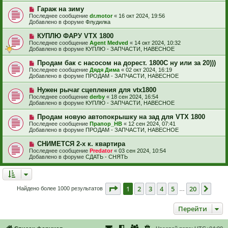
и
б
е
е
Н
Гараж на зиму
щ
с
о
е
Последнее сообщение
dr.motor
«
16 окт 2024, 19:56
о
в
н
Добавлено в форуме
Флудилка
о
о
и
б
е
е
Н
КУПЛЮ ФАРУ VTX 1800
щ
с
о
е
Последнее сообщение
Agent Medved
«
14 окт 2024, 10:32
о
в
н
Добавлено в форуме
КУПЛЮ - ЗАПЧАСТИ, НАВЕСНОЕ
о
о
и
б
е
е
Н
Продам бак с насосом на дорест. 1800С ну или за 20)))
щ
с
о
е
Последнее сообщение
Дядя Дима
«
02 окт 2024, 16:19
о
в
н
Добавлено в форуме
ПРОДАМ - ЗАПЧАСТИ, НАВЕСНОЕ
о
о
и
б
е
е
Н
Нужен рычаг сцепления для vtx1800
щ
с
о
е
Последнее сообщение
derby
«
18 сен 2024, 16:54
о
в
н
Добавлено в форуме
КУПЛЮ - ЗАПЧАСТИ, НАВЕСНОЕ
о
о
и
б
е
е
Н
Продам новую автопокрышку на зад для VTX 1800
щ
с
о
е
Последнее сообщение
Прапор_НВ
«
12 сен 2024, 07:41
о
в
н
Добавлено в форуме
ПРОДАМ - ЗАПЧАСТИ, НАВЕСНОЕ
о
о
и
б
е
е
Н
СНИМЕТСЯ 2-х к. квартира
щ
с
о
е
Последнее сообщение
Predator
«
03 сен 2024, 10:54
о
в
н
Добавлено в форуме
СДАТЬ - СНЯТЬ
о
о
и
б
е
е
щ
с
е
о
н
о
Страница
1
из
20
1
2
3
4
5
20
След
Найдено более 1000 результатов
и
…
б
е
щ
е
Перейти
н
и
е