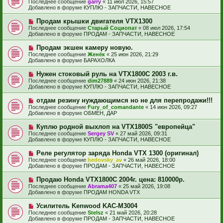
е
Последнее сообщение
garry
«
11 июл 2026, 15:57
о
в
н
Добавлено в форуме
КУПЛЮ - ЗАПЧАСТИ, НАВЕСНОЕ
о
о
и
б
е
е
Н
Продам крышки двигателя VTX1300
щ
с
о
е
Последнее сообщение
Старый Социопат
«
08 июл 2026, 17:54
о
в
н
Добавлено в форуме
ПРОДАМ - ЗАПЧАСТИ, НАВЕСНОЕ
о
о
и
б
е
е
Н
Продам экшен камеру новую.
щ
с
о
е
Последнее сообщение
Женёк
«
25 июн 2026, 21:29
о
в
н
Добавлено в форуме
БАРАХОЛКА
о
о
и
б
е
е
Н
Нужен стоковый руль на VTX1800C 2003 г.в.
щ
с
о
е
Последнее сообщение
dim27889
«
24 июн 2026, 21:38
о
в
н
Добавлено в форуме
КУПЛЮ - ЗАПЧАСТИ, НАВЕСНОЕ
о
о
и
б
е
е
Н
отдам резину нуждающимся но не для перепродажи!!!
щ
с
о
е
Последнее сообщение
Fury_of_comandante
«
14 июн 2026, 09:27
о
в
н
Добавлено в форуме
ОБМЕН, ДАР
о
о
и
б
е
е
Н
Куплю родной выхлоп на VTX1800S "европейца"
щ
с
о
е
Последнее сообщение
Sergey SV
«
27 май 2026, 09:31
о
в
н
Добавлено в форуме
КУПЛЮ - ЗАПЧАСТИ, НАВЕСНОЕ
о
о
и
б
е
е
Н
Реле регулятор заряда Honda VTX 1300 (оригинал)
щ
с
о
е
Последнее сообщение
bedovsky_av
«
26 май 2026, 18:00
о
в
н
Добавлено в форуме
ПРОДАМ - ЗАПЧАСТИ, НАВЕСНОЕ
о
о
и
б
е
е
Н
Продаю Honda VTX1800С 2004г. цена: 810000р.
щ
с
о
е
Последнее сообщение
Abrama407
«
25 май 2026, 19:08
о
в
н
Добавлено в форуме
ПРОДАМ HONDA VTX
о
о
и
б
е
е
Н
Усилитель Kenwood KAC-M3004
щ
с
о
е
Последнее сообщение
Stelsz
«
21 май 2026, 20:28
о
в
н
Добавлено в форуме
ПРОДАМ - ЗАПЧАСТИ, НАВЕСНОЕ
о
о