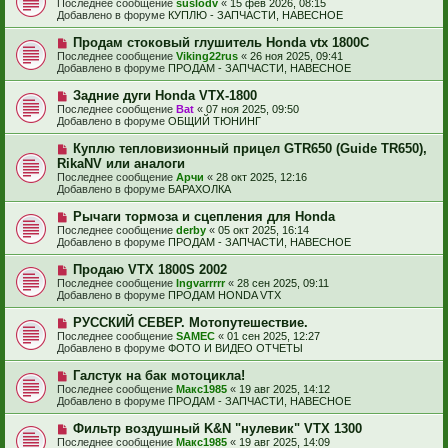
Последнее сообщение
suslodv
«
15 фев 2026, 08:15
о
и
в
Добавлено в форуме
КУПЛЮ - ЗАПЧАСТИ, НАВЕСНОЕ
о
е
о
б
е
Н
Продам стоковый глушитель Honda vtx 1800C
щ
с
о
е
Последнее сообщение
Viking22rus
«
26 ноя 2025, 09:41
о
в
н
Добавлено в форуме
ПРОДАМ - ЗАПЧАСТИ, НАВЕСНОЕ
о
о
и
б
е
е
Н
Задние дуги Honda VTX-1800
щ
с
о
е
Последнее сообщение
Bat
«
07 ноя 2025, 09:50
о
в
н
Добавлено в форуме
ОБЩИЙ ТЮНИНГ
о
о
и
б
е
е
Н
Куплю тепловизионный прицел GTR650 (Guide TR650),
щ
с
о
е
RikaNV или аналоги
о
в
н
Последнее сообщение
о
Арчи
«
28 окт 2025, 12:16
о
и
Добавлено в форуме
б
БАРАХОЛКА
е
е
щ
с
е
Н
Рычаги тормоза и сцепления для Honda
о
н
о
Последнее сообщение
о
derby
«
05 окт 2025, 16:14
и
в
Добавлено в форуме
б
ПРОДАМ - ЗАПЧАСТИ, НАВЕСНОЕ
е
о
щ
е
е
Н
Продаю VTX 1800S 2002
с
н
о
Последнее сообщение
Ingvarrrrr
«
28 сен 2025, 09:11
о
и
в
Добавлено в форуме
ПРОДАМ HONDA VTX
о
е
о
б
е
Н
РУССКИЙ СЕВЕР. Мотопутешествие.
щ
с
о
е
Последнее сообщение
SAMEC
«
01 сен 2025, 12:27
о
в
н
Добавлено в форуме
ФОТО И ВИДЕО ОТЧЕТЫ
о
о
и
б
е
е
Н
Галстук на бак мотоцикла!
щ
с
о
е
Последнее сообщение
Макс1985
«
19 авг 2025, 14:12
о
в
н
Добавлено в форуме
ПРОДАМ - ЗАПЧАСТИ, НАВЕСНОЕ
о
о
и
б
е
е
Н
Фильтр воздушный K&N "нулевик" VTX 1300
щ
с
о
е
Последнее сообщение
Макс1985
«
19 авг 2025, 14:09
о