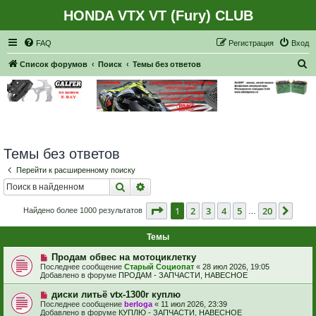
HONDA VTX VT (Fury) CLUB
Регистрация
FAQ
Р
е
г
и
с
т
р
а
ц
и
я
Вход
П
Список форумов
Поиск
Темы без ответов
о
и
с
к
Темы без ответов
Перейти к расширенному поиску
Поиск
Расширенный поиск
Страница
1
из
20
1
2
3
4
5
20
След
Найдено более 1000 результатов
…
Темы
Н
Продам обвес на мотоциклетку
о
Последнее сообщение
Старый Социопат
«
28 июл 2026, 19:05
в
Добавлено в форуме
ПРОДАМ - ЗАПЧАСТИ, НАВЕСНОЕ
о
е
Н
диски литьё vtx-1300r куплю
с
о
Последнее сообщение
berloga
«
11 июл 2026, 23:39
о
в
Добавлено в форуме
КУПЛЮ - ЗАПЧАСТИ, НАВЕСНОЕ
о