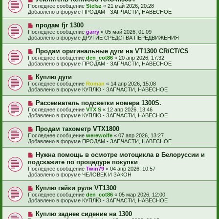
с
о
е
Последнее сообщение
Stelsz
«
21 май 2026, 20:28
о
в
н
Добавлено в форуме
ПРОДАМ - ЗАПЧАСТИ, НАВЕСНОЕ
о
о
и
б
е
е
Н
продам fjr 1300
щ
с
о
е
Последнее сообщение
garry
«
05 май 2026, 01:09
о
в
н
Добавлено в форуме
ДРУГИЕ СРЕДСТВА ПЕРЕДВИЖЕНИЯ
о
о
и
б
е
е
Н
Продам оригинальные дуги на VT1300 CR/CT/CS
щ
с
о
е
Последнее сообщение
den_cot86
«
20 апр 2026, 17:32
о
в
н
Добавлено в форуме
ПРОДАМ - ЗАПЧАСТИ, НАВЕСНОЕ
о
о
и
б
е
е
Н
Куплю дуги
щ
с
о
е
Последнее сообщение
Roman
«
14 апр 2026, 15:08
о
в
н
Добавлено в форуме
КУПЛЮ - ЗАПЧАСТИ, НАВЕСНОЕ
о
о
и
б
е
е
Н
Рассеиватель подсветки номера 1300S.
щ
с
о
е
Последнее сообщение
VTX S
«
12 апр 2026, 13:46
о
в
н
Добавлено в форуме
КУПЛЮ - ЗАПЧАСТИ, НАВЕСНОЕ
о
о
и
б
е
е
Н
Продам тахометр VTX1800
щ
с
о
е
Последнее сообщение
werewolfe
«
07 апр 2026, 13:27
о
в
н
Добавлено в форуме
ПРОДАМ - ЗАПЧАСТИ, НАВЕСНОЕ
о
о
и
б
е
е
Н
Нужна помощь в осмотре мотоцикла в Белоруссии и
щ
с
о
е
подскажите по процедуре покупки
о
в
н
Последнее сообщение
о
Twin79
«
04 апр 2026, 10:57
о
и
Добавлено в форуме
б
ЧЕЛОВЕК И ЗАКОН
е
е
щ
с
е
Н
Куплю гайки руля VT1300
о
н
о
Последнее сообщение
о
den_cot86
«
05 мар 2026, 12:00
и
в
Добавлено в форуме
б
КУПЛЮ - ЗАПЧАСТИ, НАВЕСНОЕ
е
о
щ
е
е
Н
Куплю заднее сидение на 1300
с
н
о