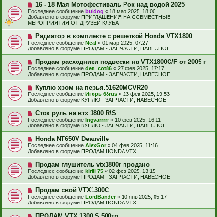
е
е
Н
16 - 18 Мая Мотофестиваль Рок над водой 2025
щ
с
о
е
Последнее сообщение
buldog
«
18 мар 2025, 18:00
о
в
н
Добавлено в форуме
ПРИГЛАШЕНИЯ НА СОВМЕСТНЫЕ
о
о
и
МЕРОПРИЯТИЯ ОТ ДРУЗЕЙ КЛУБА
б
е
е
щ
с
Н
Радиатор в комплекте с решеткой Honda VTX1800
е
о
о
н
Последнее сообщение
Neal
«
01 мар 2025, 07:27
о
в
и
Добавлено в форуме
ПРОДАМ - ЗАПЧАСТИ, НАВЕСНОЕ
б
о
е
щ
е
Н
Продам расходники подвески на VTX1800C/F от 2005 г
е
с
о
н
Последнее сообщение
den_cot86
«
27 фев 2025, 17:17
о
в
и
Добавлено в форуме
ПРОДАМ - ЗАПЧАСТИ, НАВЕСНОЕ
о
о
е
б
е
Н
Куплю хром на перья.51620MCVR20
щ
с
о
е
Последнее сообщение
Игорь 68rus
«
23 фев 2025, 19:53
о
в
н
Добавлено в форуме
КУПЛЮ - ЗАПЧАСТИ, НАВЕСНОЕ
о
о
и
б
е
е
Н
Сток руль на втх 1800 R\S
щ
с
о
е
Последнее сообщение
Ingvarrrrr
«
10 фев 2025, 16:11
о
в
н
Добавлено в форуме
КУПЛЮ - ЗАПЧАСТИ, НАВЕСНОЕ
о
о
и
б
е
е
Н
Honda NT650V Deauville
щ
с
о
е
Последнее сообщение
AlexGor
«
04 фев 2025, 11:16
о
в
н
Добавлено в форуме
ПРОДАМ HONDA VTX
о
о
и
б
е
е
Н
Продам глушитель vtx1800r продано
щ
с
о
е
Последнее сообщение
kirill 75
«
02 фев 2025, 13:15
о
в
н
Добавлено в форуме
ПРОДАМ - ЗАПЧАСТИ, НАВЕСНОЕ
о
о
и
б
е
е
Н
Продам свой VTX1300C
щ
с
о
е
Последнее сообщение
LordBander
«
10 янв 2025, 05:17
о
в
н
Добавлено в форуме
ПРОДАМ HONDA VTX
о
о
и
б
е
е
Н
ПРОДАМ VTX 1300 S 500тр
щ