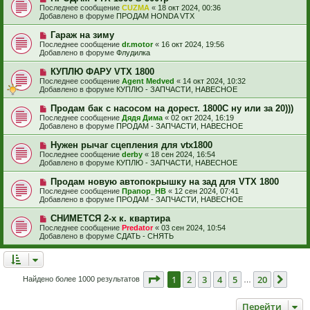
с
о
е
Последнее сообщение
CUZMA
«
18 окт 2024, 00:36
о
в
н
Добавлено в форуме
ПРОДАМ HONDA VTX
о
о
и
б
е
е
Н
Гараж на зиму
щ
с
о
е
Последнее сообщение
dr.motor
«
16 окт 2024, 19:56
о
в
н
Добавлено в форуме
Флудилка
о
о
и
б
е
е
Н
КУПЛЮ ФАРУ VTX 1800
щ
с
о
е
Последнее сообщение
Agent Medved
«
14 окт 2024, 10:32
о
в
н
Добавлено в форуме
КУПЛЮ - ЗАПЧАСТИ, НАВЕСНОЕ
о
о
и
б
е
е
Н
Продам бак с насосом на дорест. 1800С ну или за 20)))
щ
с
о
е
Последнее сообщение
Дядя Дима
«
02 окт 2024, 16:19
о
в
н
Добавлено в форуме
ПРОДАМ - ЗАПЧАСТИ, НАВЕСНОЕ
о
о
и
б
е
е
Н
Нужен рычаг сцепления для vtx1800
щ
с
о
е
Последнее сообщение
derby
«
18 сен 2024, 16:54
о
в
н
Добавлено в форуме
КУПЛЮ - ЗАПЧАСТИ, НАВЕСНОЕ
о
о
и
б
е
е
Н
Продам новую автопокрышку на зад для VTX 1800
щ
с
о
е
Последнее сообщение
Прапор_НВ
«
12 сен 2024, 07:41
о
в
н
Добавлено в форуме
ПРОДАМ - ЗАПЧАСТИ, НАВЕСНОЕ
о
о
и
б
е
е
Н
СНИМЕТСЯ 2-х к. квартира
щ
с
о
е
Последнее сообщение
Predator
«
03 сен 2024, 10:54
о
в
н
Добавлено в форуме
СДАТЬ - СНЯТЬ
о
о
и
б
е
е
щ
с
е
о
н
о
Страница
1
из
20
1
2
3
4
5
20
След
Найдено более 1000 результатов
и
…
б
е
щ
е
Перейти
н