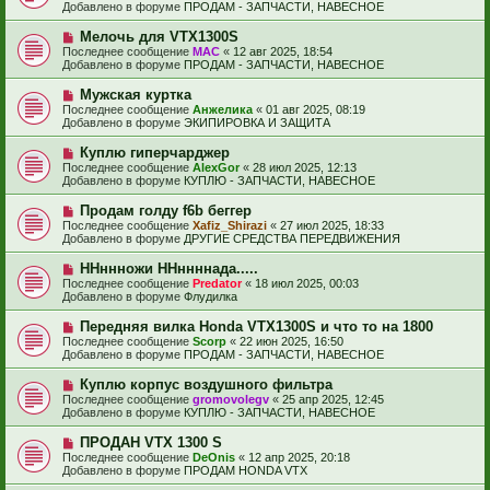
в
н
Добавлено в форуме
ПРОДАМ - ЗАПЧАСТИ, НАВЕСНОЕ
о
о
и
б
е
е
Н
Мелочь для VTX1300S
щ
с
о
е
Последнее сообщение
МАС
«
12 авг 2025, 18:54
о
в
н
Добавлено в форуме
ПРОДАМ - ЗАПЧАСТИ, НАВЕСНОЕ
о
о
и
б
е
е
Н
Мужская куртка
щ
с
о
е
Последнее сообщение
Анжелика
«
01 авг 2025, 08:19
о
в
н
Добавлено в форуме
ЭКИПИРОВКА И ЗАЩИТА
о
о
и
б
е
е
Н
Куплю гиперчарджер
щ
с
о
е
Последнее сообщение
AlexGor
«
28 июл 2025, 12:13
о
в
н
Добавлено в форуме
КУПЛЮ - ЗАПЧАСТИ, НАВЕСНОЕ
о
о
и
б
е
е
Н
Продам голду f6b беггер
щ
с
о
е
Последнее сообщение
Xafiz_Shirazi
«
27 июл 2025, 18:33
о
в
н
Добавлено в форуме
ДРУГИЕ СРЕДСТВА ПЕРЕДВИЖЕНИЯ
о
о
и
б
е
е
Н
ННннножи ННннннада.....
щ
с
о
е
Последнее сообщение
Predator
«
18 июл 2025, 00:03
о
в
н
Добавлено в форуме
Флудилка
о
о
и
б
е
е
Н
Передняя вилка Honda VTX1300S и что то на 1800
щ
с
о
е
Последнее сообщение
Scorp
«
22 июн 2025, 16:50
о
в
н
Добавлено в форуме
ПРОДАМ - ЗАПЧАСТИ, НАВЕСНОЕ
о
о
и
б
е
е
Н
Куплю корпус воздушного фильтра
щ
с
о
е
Последнее сообщение
gromovolegv
«
25 апр 2025, 12:45
о
в
н
Добавлено в форуме
КУПЛЮ - ЗАПЧАСТИ, НАВЕСНОЕ
о
о
и
б
е
е
Н
ПРОДАН VTX 1300 S
щ
с
о
е
Последнее сообщение
DeOnis
«
12 апр 2025, 20:18
о
в
н
Добавлено в форуме
ПРОДАМ HONDA VTX
о
о
и
б