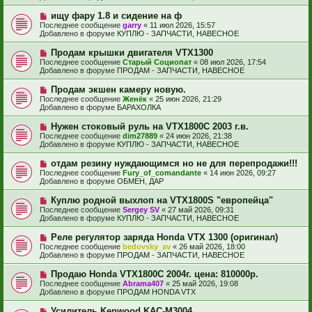
о
б
е
Н
ищу фару 1.8 и сидение на ф
щ
с
о
е
Последнее сообщение
garry
«
11 июл 2026, 15:57
о
в
н
Добавлено в форуме
КУПЛЮ - ЗАПЧАСТИ, НАВЕСНОЕ
о
о
и
б
е
е
Н
Продам крышки двигателя VTX1300
щ
с
о
е
Последнее сообщение
Старый Социопат
«
08 июл 2026, 17:54
о
в
н
Добавлено в форуме
ПРОДАМ - ЗАПЧАСТИ, НАВЕСНОЕ
о
о
и
б
е
е
Н
Продам экшен камеру новую.
щ
с
о
е
Последнее сообщение
Женёк
«
25 июн 2026, 21:29
о
в
н
Добавлено в форуме
БАРАХОЛКА
о
о
и
б
е
е
Н
Нужен стоковый руль на VTX1800C 2003 г.в.
щ
с
о
е
Последнее сообщение
dim27889
«
24 июн 2026, 21:38
о
в
н
Добавлено в форуме
КУПЛЮ - ЗАПЧАСТИ, НАВЕСНОЕ
о
о
и
б
е
е
Н
отдам резину нуждающимся но не для перепродажи!!!
щ
с
о
е
Последнее сообщение
Fury_of_comandante
«
14 июн 2026, 09:27
о
в
н
Добавлено в форуме
ОБМЕН, ДАР
о
о
и
б
е
е
Н
Куплю родной выхлоп на VTX1800S "европейца"
щ
с
о
е
Последнее сообщение
Sergey SV
«
27 май 2026, 09:31
о
в
н
Добавлено в форуме
КУПЛЮ - ЗАПЧАСТИ, НАВЕСНОЕ
о
о
и
б
е
е
Н
Реле регулятор заряда Honda VTX 1300 (оригинал)
щ
с
о
е
Последнее сообщение
bedovsky_av
«
26 май 2026, 18:00
о
в
н
Добавлено в форуме
ПРОДАМ - ЗАПЧАСТИ, НАВЕСНОЕ
о
о
и
б
е
е
Н
Продаю Honda VTX1800С 2004г. цена: 810000р.
щ
с
о
е
Последнее сообщение
Abrama407
«
25 май 2026, 19:08
о
в
н
Добавлено в форуме
ПРОДАМ HONDA VTX
о
о
и
б
е
е
Н
Усилитель Kenwood KAC-M3004
щ