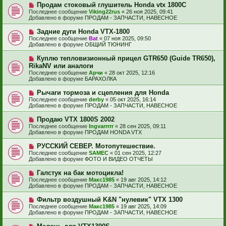
е
Н
Продам стоковый глушитель Honda vtx 1800C
щ
с
о
е
Последнее сообщение
Viking22rus
«
26 ноя 2025, 09:41
о
в
н
Добавлено в форуме
ПРОДАМ - ЗАПЧАСТИ, НАВЕСНОЕ
о
о
и
б
е
е
Н
Задние дуги Honda VTX-1800
щ
с
о
е
Последнее сообщение
Bat
«
07 ноя 2025, 09:50
о
в
н
Добавлено в форуме
ОБЩИЙ ТЮНИНГ
о
о
и
б
е
е
Н
Куплю тепловизионный прицел GTR650 (Guide TR650),
щ
с
о
е
RikaNV или аналоги
о
в
н
Последнее сообщение
о
Арчи
«
28 окт 2025, 12:16
о
и
Добавлено в форуме
б
БАРАХОЛКА
е
е
щ
с
е
Н
Рычаги тормоза и сцепления для Honda
о
н
о
Последнее сообщение
о
derby
«
05 окт 2025, 16:14
и
в
Добавлено в форуме
б
ПРОДАМ - ЗАПЧАСТИ, НАВЕСНОЕ
е
о
щ
е
е
Н
Продаю VTX 1800S 2002
с
н
о
Последнее сообщение
Ingvarrrrr
«
28 сен 2025, 09:11
о
и
в
Добавлено в форуме
ПРОДАМ HONDA VTX
о
е
о
б
е
Н
РУССКИЙ СЕВЕР. Мотопутешествие.
щ
с
о
е
Последнее сообщение
SAMEC
«
01 сен 2025, 12:27
о
в
н
Добавлено в форуме
ФОТО И ВИДЕО ОТЧЕТЫ
о
о
и
б
е
е
Н
Галстук на бак мотоцикла!
щ
с
о
е
Последнее сообщение
Макс1985
«
19 авг 2025, 14:12
о
в
н
Добавлено в форуме
ПРОДАМ - ЗАПЧАСТИ, НАВЕСНОЕ
о
о
и
б
е
е
Н
Фильтр воздушный K&N "нулевик" VTX 1300
щ
с
о
е
Последнее сообщение
Макс1985
«
19 авг 2025, 14:09
о
в
н
Добавлено в форуме
ПРОДАМ - ЗАПЧАСТИ, НАВЕСНОЕ
о
о
и
б
е
е
Н