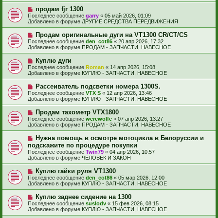
и
б
е
е
Н
продам fjr 1300
щ
с
о
е
Последнее сообщение
garry
«
05 май 2026, 01:09
о
в
н
Добавлено в форуме
ДРУГИЕ СРЕДСТВА ПЕРЕДВИЖЕНИЯ
о
о
и
б
е
е
Н
Продам оригинальные дуги на VT1300 CR/CT/CS
щ
с
о
е
Последнее сообщение
den_cot86
«
20 апр 2026, 17:32
о
в
н
Добавлено в форуме
ПРОДАМ - ЗАПЧАСТИ, НАВЕСНОЕ
о
о
и
б
е
е
Н
Куплю дуги
щ
с
о
е
Последнее сообщение
Roman
«
14 апр 2026, 15:08
о
в
н
Добавлено в форуме
КУПЛЮ - ЗАПЧАСТИ, НАВЕСНОЕ
о
о
и
б
е
е
Н
Рассеиватель подсветки номера 1300S.
щ
с
о
е
Последнее сообщение
VTX S
«
12 апр 2026, 13:46
о
в
н
Добавлено в форуме
КУПЛЮ - ЗАПЧАСТИ, НАВЕСНОЕ
о
о
и
б
е
е
Н
Продам тахометр VTX1800
щ
с
о
е
Последнее сообщение
werewolfe
«
07 апр 2026, 13:27
о
в
н
Добавлено в форуме
ПРОДАМ - ЗАПЧАСТИ, НАВЕСНОЕ
о
о
и
б
е
е
Н
Нужна помощь в осмотре мотоцикла в Белоруссии и
щ
с
о
е
подскажите по процедуре покупки
о
в
н
Последнее сообщение
о
Twin79
«
04 апр 2026, 10:57
о
и
Добавлено в форуме
б
ЧЕЛОВЕК И ЗАКОН
е
е
щ
с
е
Н
Куплю гайки руля VT1300
о
н
о
Последнее сообщение
о
den_cot86
«
05 мар 2026, 12:00
и
в
Добавлено в форуме
б
КУПЛЮ - ЗАПЧАСТИ, НАВЕСНОЕ
е
о
щ
е
е
Н
Куплю заднее сидение на 1300
с
н
о
Последнее сообщение
suslodv
«
15 фев 2026, 08:15
о
и
в
Добавлено в форуме
КУПЛЮ - ЗАПЧАСТИ, НАВЕСНОЕ
о
е
о
б