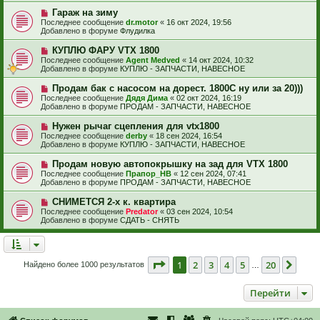
и
б
е
е
Н
Гараж на зиму
щ
с
о
е
Последнее сообщение
dr.motor
«
16 окт 2024, 19:56
о
в
н
Добавлено в форуме
Флудилка
о
о
и
б
е
е
Н
КУПЛЮ ФАРУ VTX 1800
щ
с
о
е
Последнее сообщение
Agent Medved
«
14 окт 2024, 10:32
о
в
н
Добавлено в форуме
КУПЛЮ - ЗАПЧАСТИ, НАВЕСНОЕ
о
о
и
б
е
е
Н
Продам бак с насосом на дорест. 1800С ну или за 20)))
щ
с
о
е
Последнее сообщение
Дядя Дима
«
02 окт 2024, 16:19
о
в
н
Добавлено в форуме
ПРОДАМ - ЗАПЧАСТИ, НАВЕСНОЕ
о
о
и
б
е
е
Н
Нужен рычаг сцепления для vtx1800
щ
с
о
е
Последнее сообщение
derby
«
18 сен 2024, 16:54
о
в
н
Добавлено в форуме
КУПЛЮ - ЗАПЧАСТИ, НАВЕСНОЕ
о
о
и
б
е
е
Н
Продам новую автопокрышку на зад для VTX 1800
щ
с
о
е
Последнее сообщение
Прапор_НВ
«
12 сен 2024, 07:41
о
в
н
Добавлено в форуме
ПРОДАМ - ЗАПЧАСТИ, НАВЕСНОЕ
о
о
и
б
е
е
Н
СНИМЕТСЯ 2-х к. квартира
щ
с
о
е
Последнее сообщение
Predator
«
03 сен 2024, 10:54
о
в
н
Добавлено в форуме
СДАТЬ - СНЯТЬ
о
о
и
б
е
е
щ
с
е
о
н
о
Страница
1
из
20
1
2
3
4
5
20
След
Найдено более 1000 результатов
и
…
б
е
щ
е
Перейти
н
и
е