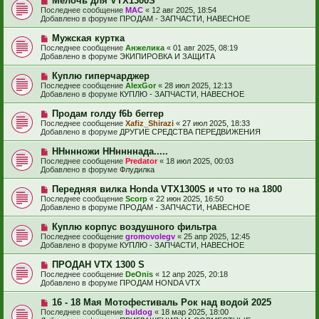
Мелочь для VTX1300S
щ
с
о
е
Последнее сообщение
МАС
«
12 авг 2025, 18:54
о
в
н
Добавлено в форуме
ПРОДАМ - ЗАПЧАСТИ, НАВЕСНОЕ
о
о
и
б
е
е
Н
Мужская куртка
щ
с
о
е
Последнее сообщение
Анжелика
«
01 авг 2025, 08:19
о
в
н
Добавлено в форуме
ЭКИПИРОВКА И ЗАЩИТА
о
о
и
б
е
е
Н
Куплю гиперчарджер
щ
с
о
е
Последнее сообщение
AlexGor
«
28 июл 2025, 12:13
о
в
н
Добавлено в форуме
КУПЛЮ - ЗАПЧАСТИ, НАВЕСНОЕ
о
о
и
б
е
е
Н
Продам голду f6b беггер
щ
с
о
е
Последнее сообщение
Xafiz_Shirazi
«
27 июл 2025, 18:33
о
в
н
Добавлено в форуме
ДРУГИЕ СРЕДСТВА ПЕРЕДВИЖЕНИЯ
о
о
и
б
е
е
Н
ННннножи ННннннада.....
щ
с
о
е
Последнее сообщение
Predator
«
18 июл 2025, 00:03
о
в
н
Добавлено в форуме
Флудилка
о
о
и
б
е
е
Н
Передняя вилка Honda VTX1300S и что то на 1800
щ
с
о
е
Последнее сообщение
Scorp
«
22 июн 2025, 16:50
о
в
н
Добавлено в форуме
ПРОДАМ - ЗАПЧАСТИ, НАВЕСНОЕ
о
о
и
б
е
е
Н
Куплю корпус воздушного фильтра
щ
с
о
е
Последнее сообщение
gromovolegv
«
25 апр 2025, 12:45
о
в
н
Добавлено в форуме
КУПЛЮ - ЗАПЧАСТИ, НАВЕСНОЕ
о
о
и
б
е
е
Н
ПРОДАН VTX 1300 S
щ
с
о
е
Последнее сообщение
DeOnis
«
12 апр 2025, 20:18
о
в
н
Добавлено в форуме
ПРОДАМ HONDA VTX
о
о
и
б
е
е
Н
16 - 18 Мая Мотофестиваль Рок над водой 2025
щ
с
о
е
Последнее сообщение
buldog
«
18 мар 2025, 18:00
о
в