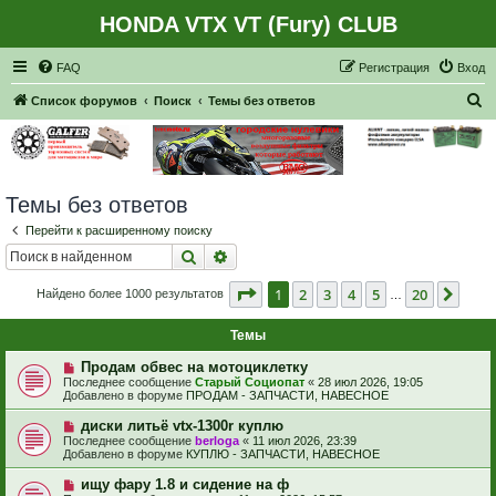
HONDA VTX VT (Fury) CLUB
Регистрация
FAQ
Р
е
г
и
с
т
р
а
ц
и
я
Вход
П
Список форумов
Поиск
Темы без ответов
о
и
с
Темы без ответов
к
Перейти к расширенному поиску
Поиск
Расширенный поиск
Страница
1
из
20
1
2
3
4
5
20
След
Найдено более 1000 результатов
…
Темы
Н
Продам обвес на мотоциклетку
о
Последнее сообщение
Старый Социопат
«
28 июл 2026, 19:05
в
Добавлено в форуме
ПРОДАМ - ЗАПЧАСТИ, НАВЕСНОЕ
о
е
Н
диски литьё vtx-1300r куплю
с
о
Последнее сообщение
berloga
«
11 июл 2026, 23:39
о
в
Добавлено в форуме
КУПЛЮ - ЗАПЧАСТИ, НАВЕСНОЕ
о
о
б
е
Н
ищу фару 1.8 и сидение на ф
щ
с
о