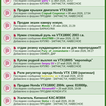
е
Последнее сообщение
garry
«
11 июл 2026, 15:57
о
в
н
Добавлено в форуме
КУПЛЮ - ЗАПЧАСТИ, НАВЕСНОЕ
о
о
и
б
е
е
Н
Продам крышки двигателя VTX1300
щ
с
о
е
Последнее сообщение
Старый Социопат
«
08 июл 2026, 17:54
о
в
н
Добавлено в форуме
ПРОДАМ - ЗАПЧАСТИ, НАВЕСНОЕ
о
о
и
б
е
е
Н
Продам экшен камеру новую.
щ
с
о
е
Последнее сообщение
Женёк
«
25 июн 2026, 21:29
о
в
н
Добавлено в форуме
БАРАХОЛКА
о
о
и
б
е
е
Н
Нужен стоковый руль на VTX1800C 2003 г.в.
щ
с
о
е
Последнее сообщение
dim27889
«
24 июн 2026, 21:38
о
в
н
Добавлено в форуме
КУПЛЮ - ЗАПЧАСТИ, НАВЕСНОЕ
о
о
и
б
е
е
Н
отдам резину нуждающимся но не для перепродажи!!!
щ
с
о
е
Последнее сообщение
Fury_of_comandante
«
14 июн 2026, 09:27
о
в
н
Добавлено в форуме
ОБМЕН, ДАР
о
о
и
б
е
е
Н
Куплю родной выхлоп на VTX1800S "европейца"
щ
с
о
е
Последнее сообщение
Sergey SV
«
27 май 2026, 09:31
о
в
н
Добавлено в форуме
КУПЛЮ - ЗАПЧАСТИ, НАВЕСНОЕ
о
о
и
б
е
е
Н
Реле регулятор заряда Honda VTX 1300 (оригинал)
щ
с
о
е
Последнее сообщение
bedovsky_av
«
26 май 2026, 18:00
о
в
н
Добавлено в форуме
ПРОДАМ - ЗАПЧАСТИ, НАВЕСНОЕ
о
о
и
б
е
е
Н
Продаю Honda VTX1800С 2004г. цена: 810000р.
щ
с
о
е
Последнее сообщение
Abrama407
«
25 май 2026, 19:08
о
в
н
Добавлено в форуме
ПРОДАМ HONDA VTX
о
о
и
б
е
е
Н
Усилитель Kenwood KAC-M3004
щ
с
о
е
Последнее сообщение
Stelsz
«
21 май 2026, 20:28
о
в
н
Добавлено в форуме
ПРОДАМ - ЗАПЧАСТИ, НАВЕСНОЕ
о
о