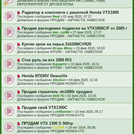
н
Добавлено в форуме
ПРИГЛАШЕНИЯ НА СОВМЕСТНЫЕ
о
о
и
МЕРОПРИЯТИЯ ОТ ДРУЗЕЙ КЛУБА
б
е
е
щ
с
Н
Радиатор в комплекте с решеткой Honda VTX1800
е
о
о
н
Последнее сообщение
Neal
«
01 мар 2025, 07:27
о
в
и
Добавлено в форуме
ПРОДАМ - ЗАПЧАСТИ, НАВЕСНОЕ
б
о
е
щ
е
Н
Продам расходники подвески на VTX1800C/F от 2005 г
е
с
о
н
Последнее сообщение
den_cot86
«
27 фев 2025, 17:17
о
в
и
Добавлено в форуме
ПРОДАМ - ЗАПЧАСТИ, НАВЕСНОЕ
о
о
е
б
е
Н
Куплю хром на перья.51620MCVR20
щ
с
о
е
Последнее сообщение
Игорь 68rus
«
23 фев 2025, 19:53
о
в
н
Добавлено в форуме
КУПЛЮ - ЗАПЧАСТИ, НАВЕСНОЕ
о
о
и
б
е
е
Н
Сток руль на втх 1800 R\S
щ
с
о
е
Последнее сообщение
Ingvarrrrr
«
10 фев 2025, 16:11
о
в
н
Добавлено в форуме
КУПЛЮ - ЗАПЧАСТИ, НАВЕСНОЕ
о
о
и
б
е
е
Н
Honda NT650V Deauville
щ
с
о
е
Последнее сообщение
AlexGor
«
04 фев 2025, 11:16
о
в
н
Добавлено в форуме
ПРОДАМ HONDA VTX
о
о
и
б
е
е
Н
Продам глушитель vtx1800r продано
щ
с
о
е
Последнее сообщение
kirill 75
«
02 фев 2025, 13:15
о
в
н
Добавлено в форуме
ПРОДАМ - ЗАПЧАСТИ, НАВЕСНОЕ
о
о
и
б
е
е
Н
Продам свой VTX1300C
щ
с
о
е
Последнее сообщение
LordBander
«
10 янв 2025, 05:17
о
в
н
Добавлено в форуме
ПРОДАМ HONDA VTX
о
о
и
б
е
е
Н
ПРОДАМ VTX 1300 S 500тр
щ
с
о
е
Последнее сообщение
CUZMA
«
18 окт 2024, 00:36
о
в
н
Добавлено в форуме
ПРОДАМ HONDA VTX
о
о