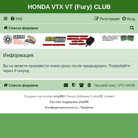
HONDA VTX VT (Fury) CLUB
Регистрация
FAQ
Р
е
г
и
с
т
р
а
ц
и
я
Вход
П
Список форумов
о
и
с
Информация
к
Вы не можете произвести поиск сразу после предыдущего. Попробуйте
через 9 секунд.
Список форумов
Часовой пояс:
UTC+04:00
Создано на основе
phpBB
® Forum Software © phpBB Limited
Русская поддержка phpBB
Конфиденциальность
|
Правила