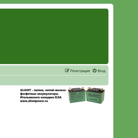
Р
е
г
и
с
т
р
а
ц
и
я
Вход