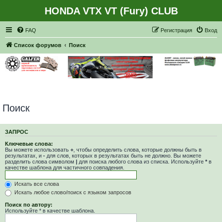
HONDA VTX VT (Fury) CLUB
Регистрация
FAQ
Р
е
г
и
с
т
р
а
ц
и
я
Вход
Список форумов
Поиск
Поиск
ЗАПРОС
Ключевые слова:
Вы можете использовать
+
, чтобы определить слова, которые должны быть в
результатах, и
-
для слов, которых в результатах быть не должно. Вы можете
разделить слова символом
|
для поиска любого слова из списка. Используйте
*
в
качестве шаблона для частичного совпадения.
Искать все слова
Искать любое слово/поиск с языком запросов
Поиск по автору:
Используйте * в качестве шаблона.