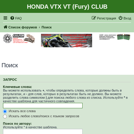
HONDA VTX VT (Fury) CLUB
Регистрация
FAQ
Р
е
г
и
с
т
р
а
ц
и
я
Вход
Список форумов
Поиск
Поиск
ЗАПРОС
Ключевые слова:
Вы можете использовать
+
, чтобы определить слова, которые должны быть в
результатах, и
-
для слов, которых в результатах быть не должно. Вы можете
разделить слова символом
|
для поиска любого слова из списка. Используйте
*
в
качестве шаблона для частичного совпадения.
Искать все слова
Искать любое слово/поиск с языком запросов
Поиск по автору:
Используйте * в качестве шаблона.