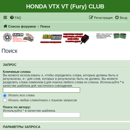
HONDA VTX VT (Fury) CLUB
Регистрация
FAQ
Р
е
г
и
с
т
р
а
ц
и
я
Вход
Список форумов
Поиск
Поиск
ЗАПРОС
Ключевые слова:
Вы можете использовать
+
, чтобы определить слова, которые должны быть в
результатах, и
-
для слов, которых в результатах быть не должно. Вы можете
разделить слова символом
|
для поиска любого слова из списка. Используйте
*
в
качестве шаблона для частичного совпадения.
Искать все слова
Искать любое слово/поиск с языком запросов
Поиск по автору:
Используйте * в качестве шаблона.
ПАРАМЕТРЫ ЗАПРОСА