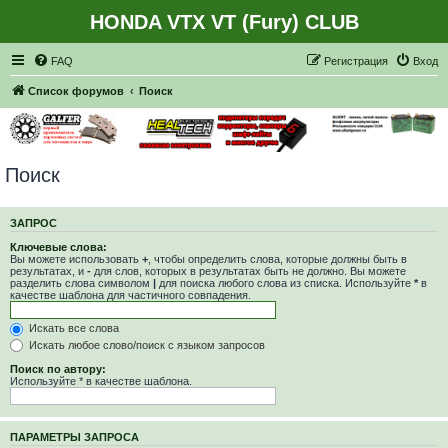
HONDA VTX VT (Fury) CLUB
Регистрация
FAQ
Р
е
г
и
с
т
р
а
ц
и
я
Вход
Список форумов
Поиск
Поиск
ЗАПРОС
Ключевые слова:
Вы можете использовать
+
, чтобы определить слова, которые должны быть в
результатах, и
-
для слов, которых в результатах быть не должно. Вы можете
разделить слова символом
|
для поиска любого слова из списка. Используйте
*
в
качестве шаблона для частичного совпадения.
Искать все слова
Искать любое слово/поиск с языком запросов
Поиск по автору:
Используйте * в качестве шаблона.
ПАРАМЕТРЫ ЗАПРОСА