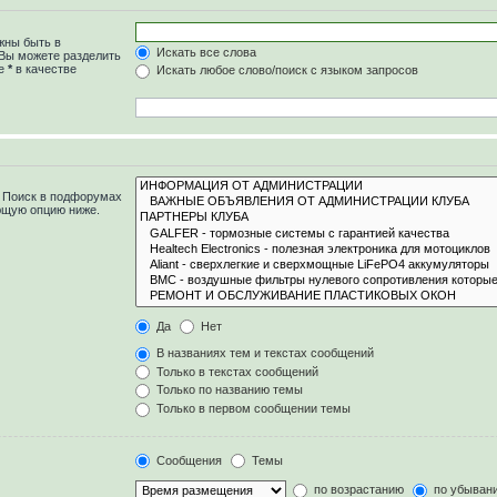
жны быть в
Искать все слова
 Вы можете разделить
те
*
в качестве
Искать любое слово/поиск с языком запросов
. Поиск в подфорумах
ющую опцию ниже.
Да
Нет
В названиях тем и текстах сообщений
Только в текстах сообщений
Только по названию темы
Только в первом сообщении темы
Сообщения
Темы
по возрастанию
по убыван