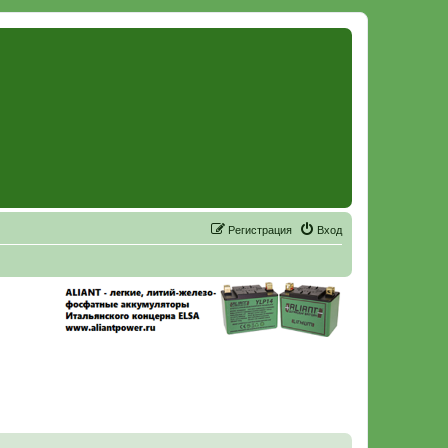
Р
е
г
и
с
т
р
а
ц
и
я
Вход