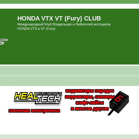
HONDA VTX VT (Fury) CLUB
Международный Клуб Владельцев и Любителей мотоцикла
HONDA VTX и VT (Fury)