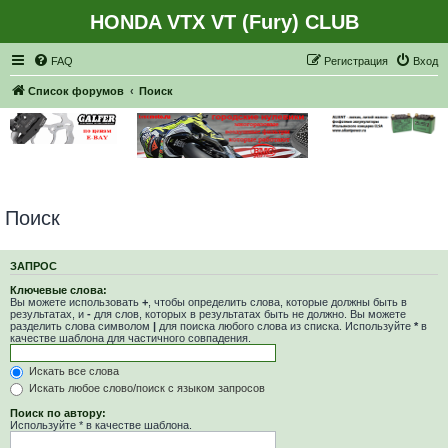
HONDA VTX VT (Fury) CLUB
Регистрация
FAQ
Р
е
г
и
с
т
р
а
ц
и
я
Вход
Список форумов
Поиск
Поиск
ЗАПРОС
Ключевые слова:
Вы можете использовать
+
, чтобы определить слова, которые должны быть в
результатах, и
-
для слов, которых в результатах быть не должно. Вы можете
разделить слова символом
|
для поиска любого слова из списка. Используйте
*
в
качестве шаблона для частичного совпадения.
Искать все слова
Искать любое слово/поиск с языком запросов
Поиск по автору:
Используйте * в качестве шаблона.