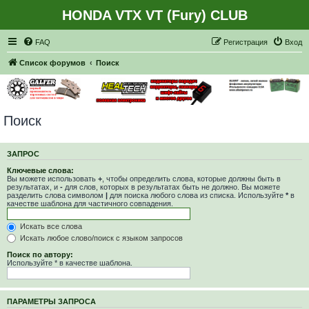
HONDA VTX VT (Fury) CLUB
Регистрация
FAQ
Р
е
г
и
с
т
р
а
ц
и
я
Вход
Список форумов
Поиск
Поиск
ЗАПРОС
Ключевые слова:
Вы можете использовать
+
, чтобы определить слова, которые должны быть в
результатах, и
-
для слов, которых в результатах быть не должно. Вы можете
разделить слова символом
|
для поиска любого слова из списка. Используйте
*
в
качестве шаблона для частичного совпадения.
Искать все слова
Искать любое слово/поиск с языком запросов
Поиск по автору:
Используйте * в качестве шаблона.
ПАРАМЕТРЫ ЗАПРОСА