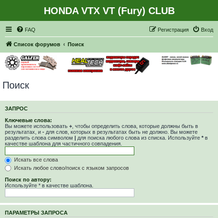
HONDA VTX VT (Fury) CLUB
Регистрация
FAQ
Р
е
г
и
с
т
р
а
ц
и
я
Вход
Список форумов
Поиск
Поиск
ЗАПРОС
Ключевые слова:
Вы можете использовать
+
, чтобы определить слова, которые должны быть в
результатах, и
-
для слов, которых в результатах быть не должно. Вы можете
разделить слова символом
|
для поиска любого слова из списка. Используйте
*
в
качестве шаблона для частичного совпадения.
Искать все слова
Искать любое слово/поиск с языком запросов
Поиск по автору:
Используйте * в качестве шаблона.
ПАРАМЕТРЫ ЗАПРОСА