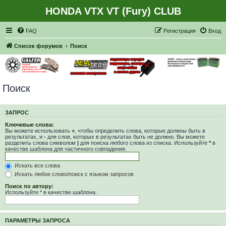
HONDA VTX VT (Fury) CLUB
Регистрация
FAQ
Р
е
г
и
с
т
р
а
ц
и
я
Вход
Список форумов
Поиск
Поиск
ЗАПРОС
Ключевые слова:
Вы можете использовать
+
, чтобы определить слова, которые должны быть в
результатах, и
-
для слов, которых в результатах быть не должно. Вы можете
разделить слова символом
|
для поиска любого слова из списка. Используйте
*
в
качестве шаблона для частичного совпадения.
Искать все слова
Искать любое слово/поиск с языком запросов
Поиск по автору:
Используйте * в качестве шаблона.
ПАРАМЕТРЫ ЗАПРОСА