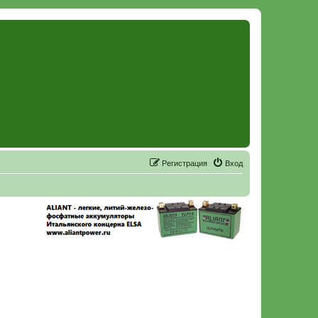
Р
е
г
и
с
т
р
а
ц
и
я
Вход