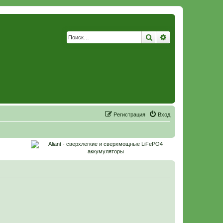
Поиск
Расширенный по
Р
е
г
и
с
т
р
а
ц
и
я
Вход