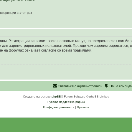
ивации учётной записи
ференции в этот раз
аны. Регистрация занимает всего несколько минут, но предоставляет вам б
 для зарегистрированных пользователей. Прежде чем зарегистрироваться, в
е на форумах означает согласие со всеми правилами.
С
в
я
з
а
т
ь
с
я
с
а
д
м
и
н
и
с
т
р
а
ц
и
е
й
Наша команда
Создано на основе
phpBB
® Forum Software © phpBB Limited
Русская поддержка phpBB
Конфиденциальность
|
Правила