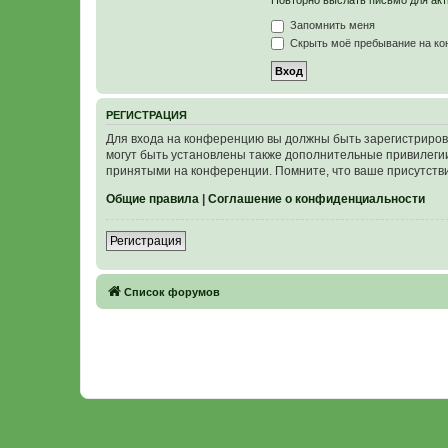
Повторно выслать письмо для акт
Запомнить меня
Скрыть моё пребывание на кон
Р
Е
Г
И
С
Т
Р
А
Ц
И
Я
Для входа на конференцию вы должны быть зарегистриров
могут быть установлены также дополнительные привилегии
принятыми на конференции. Помните, что ваше присутстви
Общие правила
|
Соглашение о конфиденциальности
Р
е
г
и
с
т
р
а
ц
и
я
Связаться с
Список форумов
администрацией