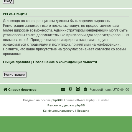
Р
Е
Г
И
С
Т
Р
А
Ц
И
Я
Для входа на конференцию вы должны быть зарегистрированы.
Регистрация занимает всего несколько минут, но предоставляет вам
более широкие возможности. Администратором конференции могут быть
установлены также дополнительные привилегии для зарегистрированных
пользователей. Прежде чем зарегистрироваться, вам следует
ознакомиться с правилами и политикой, принятыми на конференции.
Помните, что ваше присутствие на форумах означает согласие со всеми
правилами.
Общие правила
|
Соглашение о конфиденциальности
Р
е
г
и
с
т
р
а
ц
и
я
Список форумов
Часовой пояс:
UTC+04:00
Создано на основе
phpBB
® Forum Software © phpBB Limited
Русская поддержка phpBB
Конфиденциальность
|
Правила