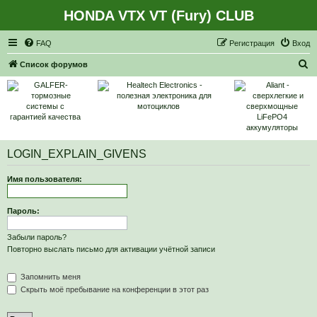
HONDA VTX VT (Fury) CLUB
Регистрация
FAQ
Р
е
г
и
с
т
р
а
ц
и
я
Вход
П
Список форумов
о
и
с
к
LOGIN_EXPLAIN_GIVENS
Имя пользователя:
Пароль:
Забыли пароль?
Повторно выслать письмо для активации учётной записи
Запомнить меня
Скрыть моё пребывание на конференции в этот раз