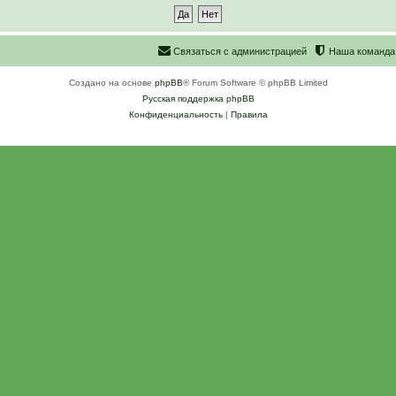
С
в
я
з
а
т
ь
с
я
с
а
д
м
и
н
и
с
т
р
а
ц
и
е
й
Наша команда
Создано на основе
phpBB
® Forum Software © phpBB Limited
Русская поддержка phpBB
Конфиденциальность
|
Правила