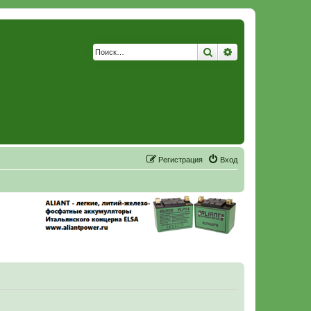
Поиск
Расширенный по
Р
е
г
и
с
т
р
а
ц
и
я
Вход