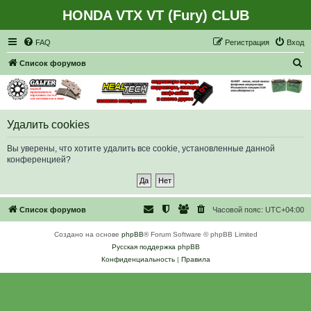
HONDA VTX VT (Fury) CLUB
Регистрация
FAQ
Р
е
г
и
с
т
р
а
ц
и
я
Вход
П
Список форумов
о
и
с
Удалить cookies
к
Вы уверены, что хотите удалить все cookie, установленные данной
конференцией?
Список форумов
Часовой пояс:
UTC+04:00
Создано на основе
phpBB
® Forum Software © phpBB Limited
Русская поддержка phpBB
Конфиденциальность
|
Правила