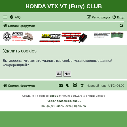
HONDA VTX VT (Fury) CLUB
Регистрация
FAQ
Р
е
г
и
с
т
р
а
ц
и
я
Вход
П
Список форумов
о
и
с
Удалить cookies
к
Вы уверены, что хотите удалить все cookie, установленные данной
конференцией?
Список форумов
Часовой пояс:
UTC+04:00
Создано на основе
phpBB
® Forum Software © phpBB Limited
Русская поддержка phpBB
Конфиденциальность
|
Правила