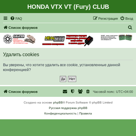
HONDA VTX VT (Fury) CLUB
Регистрация
FAQ
Р
е
г
и
с
т
р
а
ц
и
я
Вход
П
Список форумов
о
и
с
Удалить cookies
к
Вы уверены, что хотите удалить все cookie, установленные данной
конференцией?
Список форумов
Часовой пояс:
UTC+04:00
Создано на основе
phpBB
® Forum Software © phpBB Limited
Русская поддержка phpBB
Конфиденциальность
|
Правила