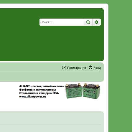
Поиск
Расширенный по
Р
е
г
и
с
т
р
а
ц
и
я
Вход