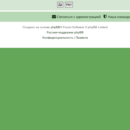
С
в
я
з
а
т
ь
с
я
с
а
д
м
и
н
и
с
т
р
а
ц
и
е
й
Наша команда
Создано на основе
phpBB
® Forum Software © phpBB Limited
Русская поддержка phpBB
Конфиденциальность
|
Правила