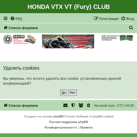
HONDA VTX VT (Fury) CLUB
Регистрация
FAQ
Р
е
г
и
с
т
р
а
ц
и
я
Вход
П
Список форумов
о
и
с
к
Удалить cookies
Вы уверены, что хотите удалить все cookie, установленные данной
конференцией?
Список форумов
Часовой пояс:
UTC+04:00
Создано на основе
phpBB
® Forum Software © phpBB Limited
Русская поддержка phpBB
Конфиденциальность
|
Правила