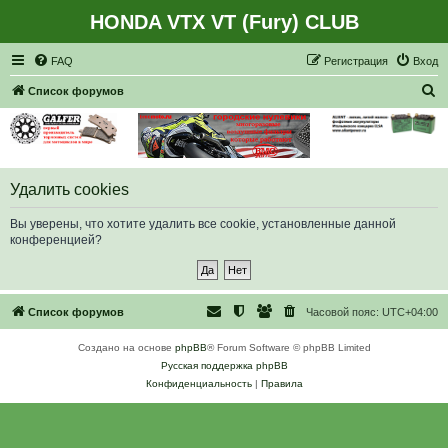
HONDA VTX VT (Fury) CLUB
Регистрация
FAQ
Р
е
г
и
с
т
р
а
ц
и
я
Вход
П
Список форумов
о
и
с
к
Удалить cookies
Вы уверены, что хотите удалить все cookie, установленные данной
конференцией?
Список форумов
Часовой пояс:
UTC+04:00
Создано на основе
phpBB
® Forum Software © phpBB Limited
Русская поддержка phpBB
Конфиденциальность
|
Правила