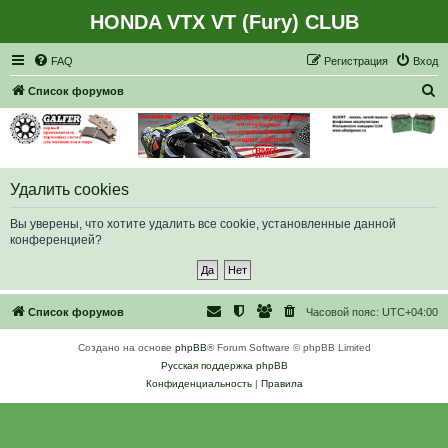
HONDA VTX VT (Fury) CLUB
Регистрация
FAQ
Р
е
г
и
с
т
р
а
ц
и
я
Вход
П
Список форумов
о
и
с
к
Удалить cookies
Вы уверены, что хотите удалить все cookie, установленные данной
конференцией?
Список форумов
Часовой пояс:
UTC+04:00
Создано на основе
phpBB
® Forum Software © phpBB Limited
Русская поддержка phpBB
Конфиденциальность
|
Правила