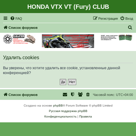
HONDA VTX VT (Fury) CLUB
Регистрация
FAQ
Р
е
г
и
с
т
р
а
ц
и
я
Вход
П
Список форумов
о
и
с
к
Удалить cookies
Вы уверены, что хотите удалить все cookie, установленные данной
конференцией?
Список форумов
Часовой пояс:
UTC+04:00
Создано на основе
phpBB
® Forum Software © phpBB Limited
Русская поддержка phpBB
Конфиденциальность
|
Правила