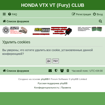
HONDA VTX VT (Fury) CLUB
Регистрация
FAQ
Р
е
г
и
с
т
р
а
ц
и
я
Вход
П
Список форумов
о
и
с
Удалить cookies
к
Вы уверены, что хотите удалить все cookie, установленные данной
конференцией?
Список форумов
Часовой пояс:
UTC+04:00
Создано на основе
phpBB
® Forum Software © phpBB Limited
Русская поддержка phpBB
Конфиденциальность
|
Правила