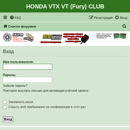
HONDA VTX VT (Fury) CLUB
Регистрация
FAQ
Р
е
г
и
с
т
р
а
ц
и
я
Вход
П
Список форумов
о
и
с
Вход
к
Имя пользователя:
Пароль:
Забыли пароль?
Повторно выслать письмо для активации учётной записи
Запомнить меня
Скрыть моё пребывание на конференции в этот раз