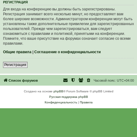
Р
Е
Г
И
С
Т
Р
А
Ц
И
Я
Для входа на конференцию вы должны быть зарегистрированы.
Регистрация занимает всего несколько минут, но предоставляет вам
более широкие возможности. Администратором конференции могут быть
установлены также дополнительные привилегии для зарегистрированных
пользователей. Прежде чем зарегистрироваться, вам следует
ознакомиться с правилами и политикой, принятыми на конференции.
Помните, что ваше присутствие на форумах означает согласие со всеми
правилами.
Общие правила
|
Соглашение о конфиденциальности
Р
е
г
и
с
т
р
а
ц
и
я
Список форумов
Часовой пояс:
UTC+04:00
Создано на основе
phpBB
® Forum Software © phpBB Limited
Русская поддержка phpBB
Конфиденциальность
|
Правила