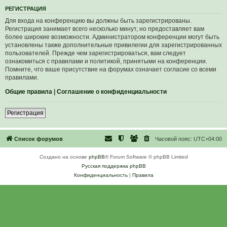
Р
Е
Г
И
С
Т
Р
А
Ц
И
Я
Для входа на конференцию вы должны быть зарегистрированы.
Регистрация занимает всего несколько минут, но предоставляет вам
более широкие возможности. Администратором конференции могут быть
установлены также дополнительные привилегии для зарегистрированных
пользователей. Прежде чем зарегистрироваться, вам следует
ознакомиться с правилами и политикой, принятыми на конференции.
Помните, что ваше присутствие на форумах означает согласие со всеми
правилами.
Общие правила
|
Соглашение о конфиденциальности
Р
е
г
и
с
т
р
а
ц
и
я
Список форумов
Часовой пояс:
UTC+04:00
Создано на основе
phpBB
® Forum Software © phpBB Limited
Русская поддержка phpBB
Конфиденциальность
|
Правила