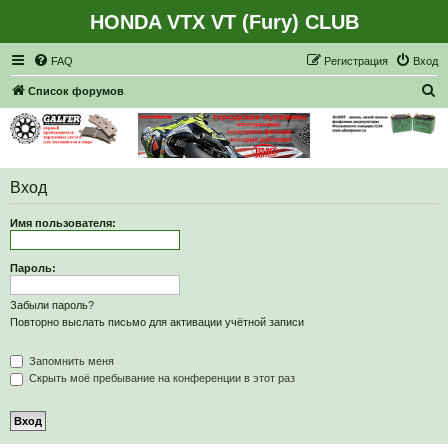
HONDA VTX VT (Fury) CLUB
Регистрация
FAQ
Р
е
г
и
с
т
р
а
ц
и
я
Вход
П
Список форумов
о
и
с
Вход
к
Имя пользователя:
Пароль:
Забыли пароль?
Повторно выслать письмо для активации учётной записи
Запомнить меня
Скрыть моё пребывание на конференции в этот раз