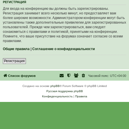
Р
Е
Г
И
С
Т
Р
А
Ц
И
Я
Для входа на конференцию вы должны быть зарегистрированы.
Регистрация занимает всего несколько минут, но предоставляет вам
более широкие возможности. Администратором конференции могут быть
установлены также дополнительные привилегии для зарегистрированных
пользователей. Прежде чем зарегистрироваться, вам следует
ознакомиться с правилами и политикой, принятыми на конференции.
Помните, что ваше присутствие на форумах означает согласие со всеми
правилами.
Общие правила
|
Соглашение о конфиденциальности
Р
е
г
и
с
т
р
а
ц
и
я
Список форумов
Часовой пояс:
UTC+04:00
Создано на основе
phpBB
® Forum Software © phpBB Limited
Русская поддержка phpBB
Конфиденциальность
|
Правила