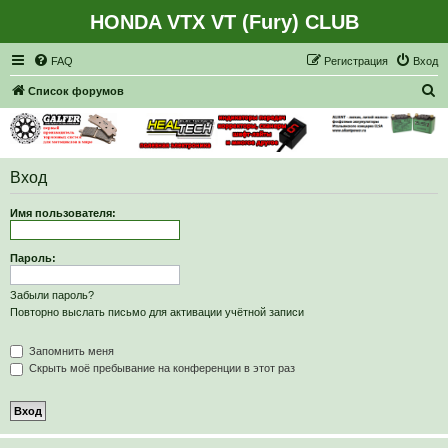
HONDA VTX VT (Fury) CLUB
Регистрация
FAQ
Р
е
г
и
с
т
р
а
ц
и
я
Вход
П
Список форумов
о
и
с
Вход
к
Имя пользователя:
Пароль:
Забыли пароль?
Повторно выслать письмо для активации учётной записи
Запомнить меня
Скрыть моё пребывание на конференции в этот раз