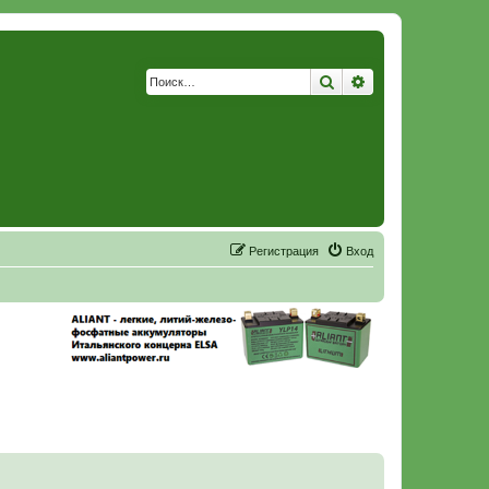
Поиск
Расширенный по
Р
е
г
и
с
т
р
а
ц
и
я
Вход