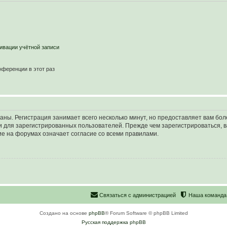
ивации учётной записи
ференции в этот раз
аны. Регистрация занимает всего несколько минут, но предоставляет вам б
 для зарегистрированных пользователей. Прежде чем зарегистрироваться, в
е на форумах означает согласие со всеми правилами.
С
в
я
з
а
т
ь
с
я
с
а
д
м
и
н
и
с
т
р
а
ц
и
е
й
Наша команда
Создано на основе
phpBB
® Forum Software © phpBB Limited
Русская поддержка phpBB