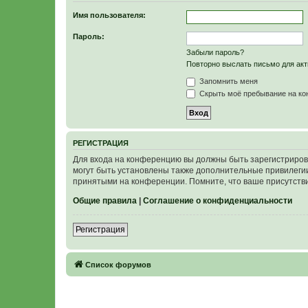
Имя пользователя:
Пароль:
Забыли пароль?
Повторно выслать письмо для акт
Запомнить меня
Скрыть моё пребывание на кон
Р
Е
Г
И
С
Т
Р
А
Ц
И
Я
Для входа на конференцию вы должны быть зарегистриров
могут быть установлены также дополнительные привилегии
принятыми на конференции. Помните, что ваше присутстви
Общие правила
|
Соглашение о конфиденциальности
Р
е
г
и
с
т
р
а
ц
и
я
Связаться с
Список форумов
администрацией