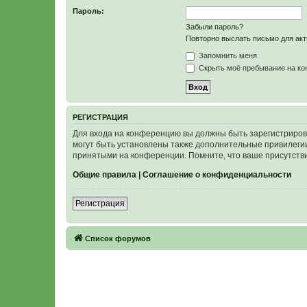
Пароль:
Забыли пароль?
Повторно выслать письмо для акт
Запомнить меня
Скрыть моё пребывание на кон
Р
Е
Г
И
С
Т
Р
А
Ц
И
Я
Для входа на конференцию вы должны быть зарегистриров
могут быть установлены также дополнительные привилегии
принятыми на конференции. Помните, что ваше присутстви
Общие правила
|
Соглашение о конфиденциальности
Р
е
г
и
с
т
р
а
ц
и
я
Связаться с
Список форумов
администрацией