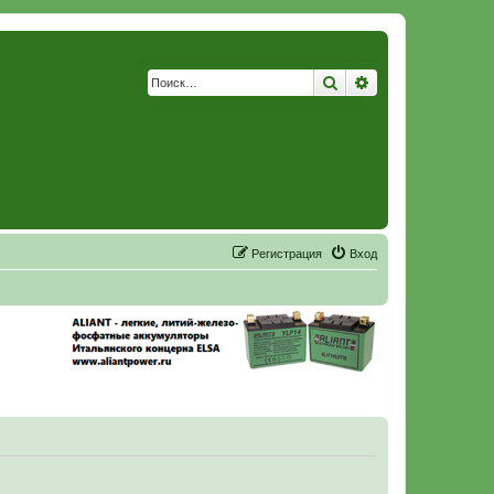
Поиск
Расширенный по
Р
е
г
и
с
т
р
а
ц
и
я
Вход