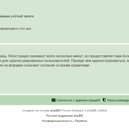
ивации учётной записи
ференции в этот раз
аны. Регистрация занимает всего несколько минут, но предоставляет вам б
 для зарегистрированных пользователей. Прежде чем зарегистрироваться, в
е на форумах означает согласие со всеми правилами.
С
в
я
з
а
т
ь
с
я
с
а
д
м
и
н
и
с
т
р
а
ц
и
е
й
Наша команда
Создано на основе
phpBB
® Forum Software © phpBB Limited
Русская поддержка phpBB
Конфиденциальность
|
Правила