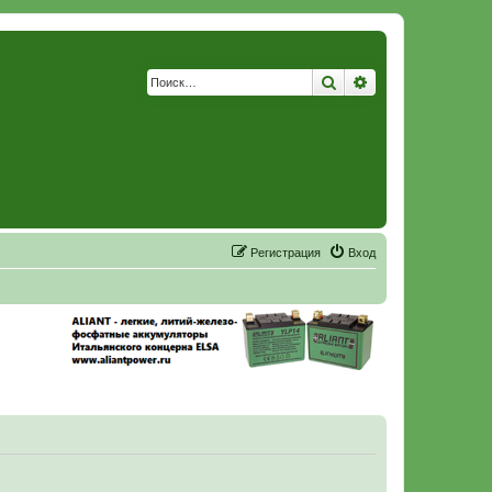
Поиск
Расширенный по
Р
е
г
и
с
т
р
а
ц
и
я
Вход