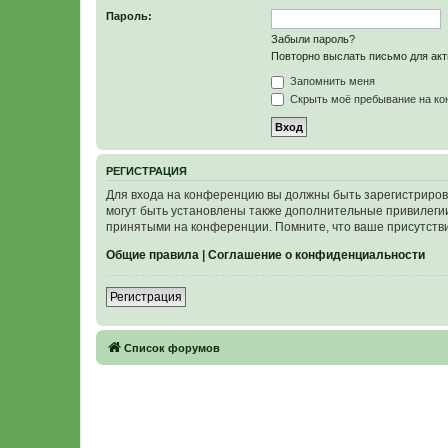
Пароль:
Забыли пароль?
Повторно выслать письмо для акт
Запомнить меня
Скрыть моё пребывание на кон
Р
Е
Г
И
С
Т
Р
А
Ц
И
Я
Для входа на конференцию вы должны быть зарегистриров
могут быть установлены также дополнительные привилегии
принятыми на конференции. Помните, что ваше присутстви
Общие правила
|
Соглашение о конфиденциальности
Р
е
г
и
с
т
р
а
ц
и
я
Связаться с
Список форумов
администрацией