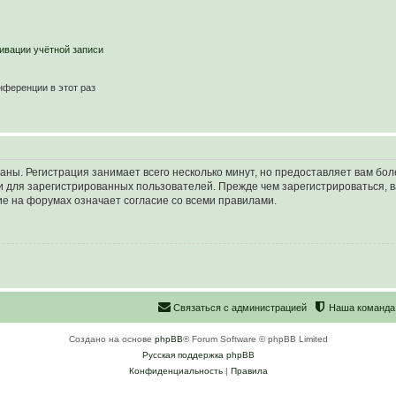
ивации учётной записи
ференции в этот раз
аны. Регистрация занимает всего несколько минут, но предоставляет вам б
 для зарегистрированных пользователей. Прежде чем зарегистрироваться, в
е на форумах означает согласие со всеми правилами.
С
в
я
з
а
т
ь
с
я
с
а
д
м
и
н
и
с
т
р
а
ц
и
е
й
Наша команда
Создано на основе
phpBB
® Forum Software © phpBB Limited
Русская поддержка phpBB
Конфиденциальность
|
Правила