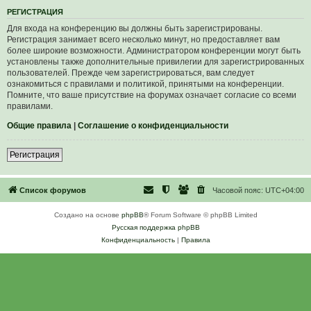
Р
Е
Г
И
С
Т
Р
А
Ц
И
Я
Для входа на конференцию вы должны быть зарегистрированы.
Регистрация занимает всего несколько минут, но предоставляет вам
более широкие возможности. Администратором конференции могут быть
установлены также дополнительные привилегии для зарегистрированных
пользователей. Прежде чем зарегистрироваться, вам следует
ознакомиться с правилами и политикой, принятыми на конференции.
Помните, что ваше присутствие на форумах означает согласие со всеми
правилами.
Общие правила
|
Соглашение о конфиденциальности
Р
е
г
и
с
т
р
а
ц
и
я
Список форумов
Часовой пояс:
UTC+04:00
Создано на основе
phpBB
® Forum Software © phpBB Limited
Русская поддержка phpBB
Конфиденциальность
|
Правила