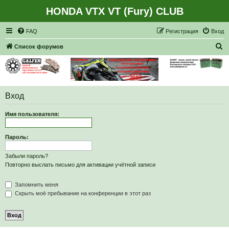
HONDA VTX VT (Fury) CLUB
Регистрация
FAQ
Р
е
г
и
с
т
р
а
ц
и
я
Вход
П
Список форумов
о
и
с
Вход
к
Имя пользователя:
Пароль:
Забыли пароль?
Повторно выслать письмо для активации учётной записи
Запомнить меня
Скрыть моё пребывание на конференции в этот раз