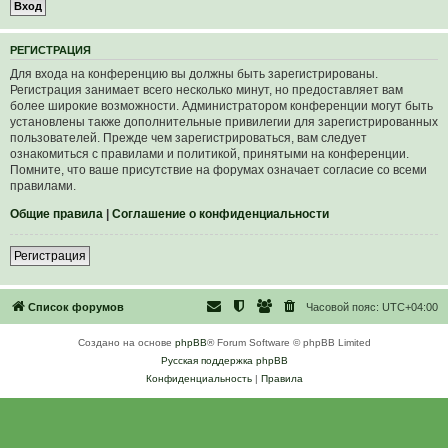
Р
Е
Г
И
С
Т
Р
А
Ц
И
Я
Для входа на конференцию вы должны быть зарегистрированы.
Регистрация занимает всего несколько минут, но предоставляет вам
более широкие возможности. Администратором конференции могут быть
установлены также дополнительные привилегии для зарегистрированных
пользователей. Прежде чем зарегистрироваться, вам следует
ознакомиться с правилами и политикой, принятыми на конференции.
Помните, что ваше присутствие на форумах означает согласие со всеми
правилами.
Общие правила
|
Соглашение о конфиденциальности
Р
е
г
и
с
т
р
а
ц
и
я
Список форумов
Часовой пояс:
UTC+04:00
Создано на основе
phpBB
® Forum Software © phpBB Limited
Русская поддержка phpBB
Конфиденциальность
|
Правила