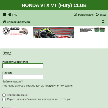
HONDA VTX VT (Fury) CLUB
Регистрация
FAQ
Р
е
г
и
с
т
р
а
ц
и
я
Вход
П
Список форумов
о
и
с
к
Вход
Имя пользователя:
Пароль:
Забыли пароль?
Повторно выслать письмо для активации учётной записи
Запомнить меня
Скрыть моё пребывание на конференции в этот раз