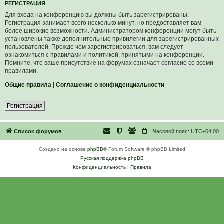
Р
Е
Г
И
С
Т
Р
А
Ц
И
Я
Для входа на конференцию вы должны быть зарегистрированы.
Регистрация занимает всего несколько минут, но предоставляет вам
более широкие возможности. Администратором конференции могут быть
установлены также дополнительные привилегии для зарегистрированных
пользователей. Прежде чем зарегистрироваться, вам следует
ознакомиться с правилами и политикой, принятыми на конференции.
Помните, что ваше присутствие на форумах означает согласие со всеми
правилами.
Общие правила
|
Соглашение о конфиденциальности
Р
е
г
и
с
т
р
а
ц
и
я
Список форумов
Часовой пояс:
UTC+04:00
Создано на основе
phpBB
® Forum Software © phpBB Limited
Русская поддержка phpBB
Конфиденциальность
|
Правила