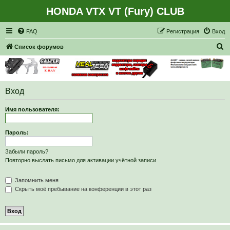
HONDA VTX VT (Fury) CLUB
Регистрация
FAQ
Р
е
г
и
с
т
р
а
ц
и
я
Вход
П
Список форумов
о
и
с
Вход
к
Имя пользователя:
Пароль:
Забыли пароль?
Повторно выслать письмо для активации учётной записи
Запомнить меня
Скрыть моё пребывание на конференции в этот раз