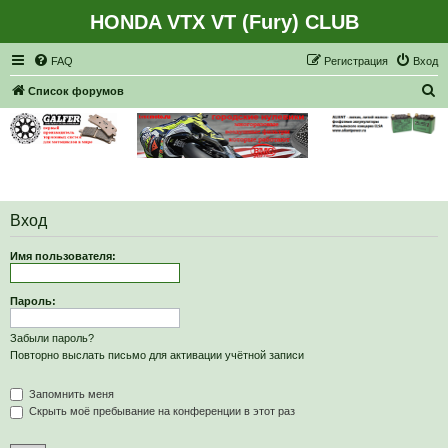
HONDA VTX VT (Fury) CLUB
Регистрация
FAQ
Р
е
г
и
с
т
р
а
ц
и
я
Вход
П
Список форумов
о
и
с
к
Вход
Имя пользователя:
Пароль:
Забыли пароль?
Повторно выслать письмо для активации учётной записи
Запомнить меня
Скрыть моё пребывание на конференции в этот раз