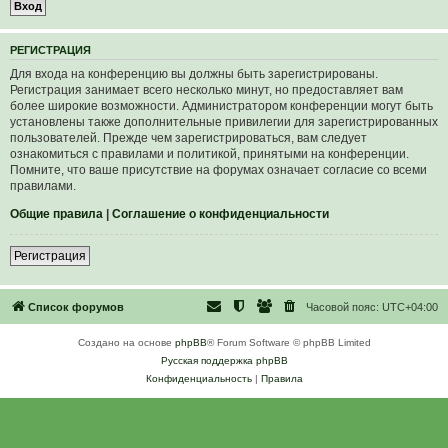
Р
Е
Г
И
С
Т
Р
А
Ц
И
Я
Для входа на конференцию вы должны быть зарегистрированы.
Регистрация занимает всего несколько минут, но предоставляет вам
более широкие возможности. Администратором конференции могут быть
установлены также дополнительные привилегии для зарегистрированных
пользователей. Прежде чем зарегистрироваться, вам следует
ознакомиться с правилами и политикой, принятыми на конференции.
Помните, что ваше присутствие на форумах означает согласие со всеми
правилами.
Общие правила
|
Соглашение о конфиденциальности
Р
е
г
и
с
т
р
а
ц
и
я
Список форумов
Часовой пояс:
UTC+04:00
Создано на основе
phpBB
® Forum Software © phpBB Limited
Русская поддержка phpBB
Конфиденциальность
|
Правила