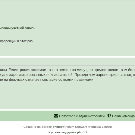
ивации учётной записи
ференции в этот раз
аны. Регистрация занимает всего несколько минут, но предоставляет вам б
 для зарегистрированных пользователей. Прежде чем зарегистрироваться, в
е на форумах означает согласие со всеми правилами.
С
в
я
з
а
т
ь
с
я
с
а
д
м
и
н
и
с
т
р
а
ц
и
е
й
Наша команда
Создано на основе
phpBB
® Forum Software © phpBB Limited
Русская поддержка phpBB