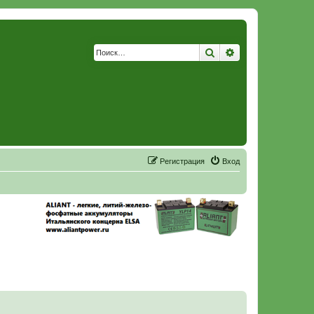
Поиск
Расширенный по
Р
е
г
и
с
т
р
а
ц
и
я
Вход