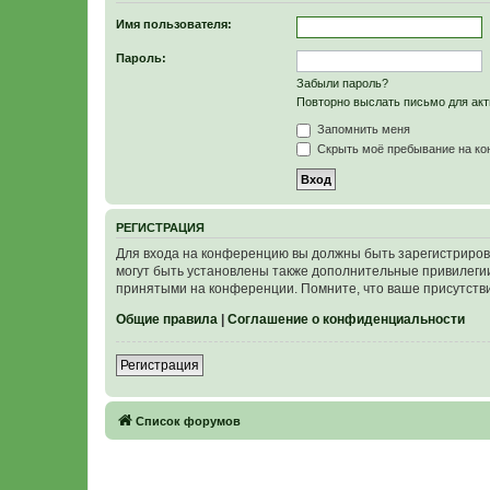
Имя пользователя:
Пароль:
Забыли пароль?
Повторно выслать письмо для акт
Запомнить меня
Скрыть моё пребывание на кон
Р
Е
Г
И
С
Т
Р
А
Ц
И
Я
Для входа на конференцию вы должны быть зарегистриров
могут быть установлены также дополнительные привилегии
принятыми на конференции. Помните, что ваше присутстви
Общие правила
|
Соглашение о конфиденциальности
Р
е
г
и
с
т
р
а
ц
и
я
Связаться с
Список форумов
администрацией