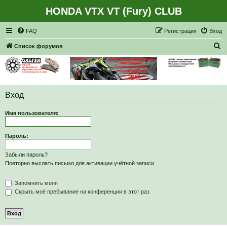
HONDA VTX VT (Fury) CLUB
Регистрация
FAQ
Р
е
г
и
с
т
р
а
ц
и
я
Вход
П
Список форумов
о
и
с
Вход
к
Имя пользователя:
Пароль:
Забыли пароль?
Повторно выслать письмо для активации учётной записи
Запомнить меня
Скрыть моё пребывание на конференции в этот раз