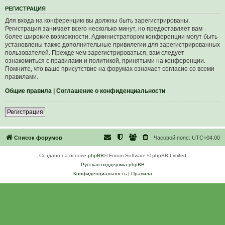
Р
Е
Г
И
С
Т
Р
А
Ц
И
Я
Для входа на конференцию вы должны быть зарегистрированы.
Регистрация занимает всего несколько минут, но предоставляет вам
более широкие возможности. Администратором конференции могут быть
установлены также дополнительные привилегии для зарегистрированных
пользователей. Прежде чем зарегистрироваться, вам следует
ознакомиться с правилами и политикой, принятыми на конференции.
Помните, что ваше присутствие на форумах означает согласие со всеми
правилами.
Общие правила
|
Соглашение о конфиденциальности
Р
е
г
и
с
т
р
а
ц
и
я
Список форумов
Часовой пояс:
UTC+04:00
Создано на основе
phpBB
® Forum Software © phpBB Limited
Русская поддержка phpBB
Конфиденциальность
|
Правила